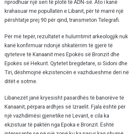
riprodhuar një seri të plotë të ADN-së. Ato i kanë
krahasuar me popullatën e Libanit, për të marrë një
përshtatje prej 90 për qind, transmeton Telegrafi.
Për më tepër, rezultatet e hulumtimit arkeologjik nuk
kanë konfirmuar ndonjë shkatërrim të gjerë të
qyteteve të Kanaanit mes Epokës së Bronzit dhe
Epokës së Hekurit. Qytetet bregdetare, si Sidoni dhe
Tiri, dëshmojnë ekzistencën e vazhdueshme deri në
ditët e sotme.
Libanezët janë kryesisht pasardhës të banorëve të
Kanaanit, përpara ardhjes së Izraelit. Fjala është për
një vazhdimësi gjenetike në Levant, e cila ka
ekzistuar të paktën nga Epoka e Bronzit. Është
interesante se në një zonë ku ka pasur kaq shumë