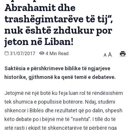
Abrahamit dhe
trashëgimtarëve të tij”,
nuk është zhdukur por
jeton në Liban!
31/07/2017
4 Min Read
A
A
Saktësia e përshkrimeve biblike të ngjarjeve
historike, gjithmonë ka qenë temë e debateve.
Jetojmë në një botë ku feja luan rol të rëndësishëm
tek shumica e popullsisë botërore. Ndaj, studimi
shkencor i Biblës dhe rezultatet që po dalin, shpesh
këto debate po i bëjnë më të “nxehta”. I tillë do të
jetë rasti i ekipit të shkencëtarëve të përbërë nga