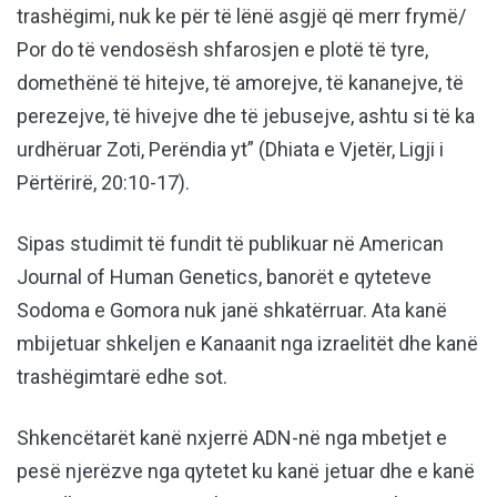
trashëgimi, nuk ke për të lënë asgjë që merr frymë/
Por do të vendosësh shfarosjen e plotë të tyre,
domethënë të hitejve, të amorejve, të kananejve, të
perezejve, të hivejve dhe të jebusejve, ashtu si të ka
urdhëruar Zoti, Perëndia yt” (Dhiata e Vjetër, Ligji i
Përtërirë, 20:10-17).
Sipas studimit të fundit të publikuar në American
Journal of Human Genetics, banorët e qyteteve
Sodoma e Gomora nuk janë shkatërruar. Ata kanë
mbijetuar shkeljen e Kanaanit nga izraelitët dhe kanë
trashëgimtarë edhe sot.
Shkencëtarët kanë nxjerrë ADN-në nga mbetjet e
pesë njerëzve nga qytetet ku kanë jetuar dhe e kanë