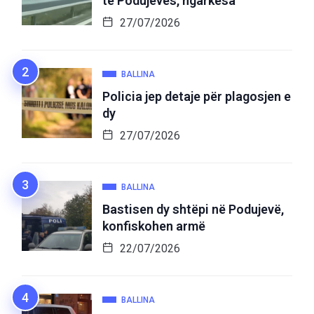
të Podujevës, ngarkesa
27/07/2026
BALLINA
Policia jep detaje për plagosjen e
dy
27/07/2026
BALLINA
Bastisen dy shtëpi në Podujevë,
konfiskohen armë
22/07/2026
BALLINA