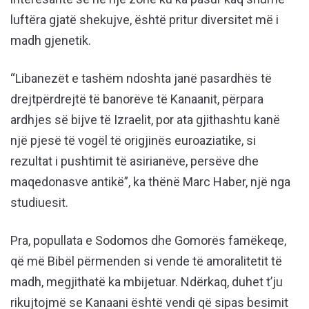
luftëra gjatë shekujve, është pritur diversitet më i
madh gjenetik.
“Libanezët e tashëm ndoshta janë pasardhës të
drejtpërdrejtë të banorëve të Kanaanit, përpara
ardhjes së bijve të Izraelit, por ata gjithashtu kanë
një pjesë të vogël të origjinës euroaziatike, si
rezultat i pushtimit të asirianëve, persëve dhe
maqedonasve antikë”, ka thënë Marc Haber, një nga
studiuesit.
Pra, popullata e Sodomos dhe Gomorës famëkeqe,
që më Bibël përmenden si vende të amoralitetit të
madh, megjithatë ka mbijetuar. Ndërkaq, duhet t’ju
rikujtojmë se Kanaani është vendi që sipas besimit