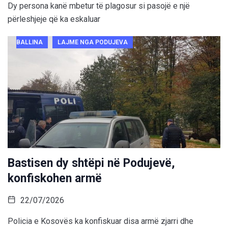
Dy persona kanë mbetur të plagosur si pasojë e një
përleshjeje që ka eskaluar
BALLINA
LAJME NGA PODUJEVA
Bastisen dy shtëpi në Podujevë,
konfiskohen armë
22/07/2026
Policia e Kosovës ka konfiskuar disa armë zjarri dhe