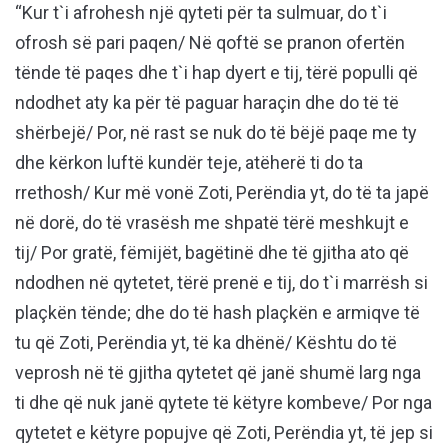
“Kur t`i afrohesh një qyteti për ta sulmuar, do t`i
ofrosh së pari paqen/ Në qoftë se pranon ofertën
tënde të paqes dhe t`i hap dyert e tij, tërë populli që
ndodhet aty ka për të paguar haraçin dhe do të të
shërbejë/ Por, në rast se nuk do të bëjë paqe me ty
dhe kërkon luftë kundër teje, atëherë ti do ta
rrethosh/ Kur më vonë Zoti, Perëndia yt, do të ta japë
në dorë, do të vrasësh me shpatë tërë meshkujt e
tij/ Por gratë, fëmijët, bagëtinë dhe të gjitha ato që
ndodhen në qytetet, tërë prenë e tij, do t`i marrësh si
plaçkën tënde; dhe do të hash plaçkën e armiqve të
tu që Zoti, Perëndia yt, të ka dhënë/ Kështu do të
veprosh në të gjitha qytetet që janë shumë larg nga
ti dhe që nuk janë qytete të këtyre kombeve/ Por nga
qytetet e këtyre popujve që Zoti, Perëndia yt, të jep si