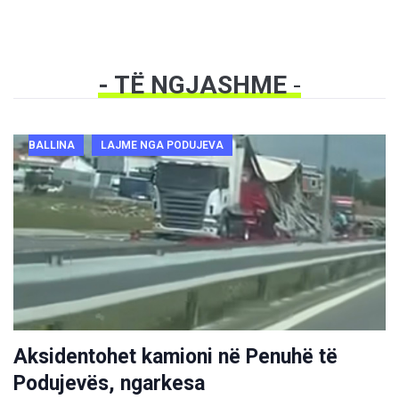
- TË NGJASHME
-
BALLINA
LAJME NGA PODUJEVA
Aksidentohet kamioni në Penuhë të
Podujevës, ngarkesa