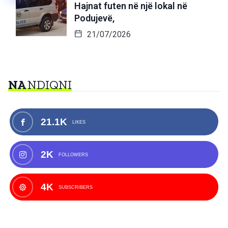
Hajnat futen në një lokal në
Podujevë,
21/07/2026
NA
NDIQNI
21.1K
LIKES
2K
FOLLOWERS
4K
SUBSCRIBERS