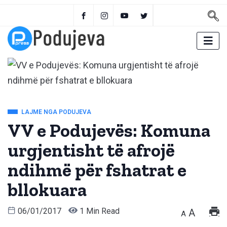
LAJME NGA PODUJEVA
VV e Podujevës: Komuna
urgjentisht të afrojë
ndihmë për fshatrat e
bllokuara
06/01/2017
1 Min Read
A
A