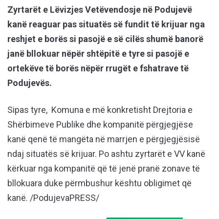
Zyrtarët e Lëvizjes Vetëvendosje në Podujevë
kanë reaguar pas situatës së fundit të krijuar nga
reshjet e borës si pasojë e së cilës shumë banorë
janë bllokuar nëpër shtëpitë e tyre si pasojë e
ortekëve të borës nëpër rrugët e fshatrave të
Podujevës.
Sipas tyre, Komuna e më konkretisht Drejtoria e
Shërbimeve Publike dhe kompanitë përgjegjëse
kanë qenë të mangëta në marrjen e përgjegjësisë
ndaj situatës së krijuar. Po ashtu zyrtarët e VV kanë
kërkuar nga kompanitë që të jenë pranë zonave të
bllokuara duke përmbushur kështu obligimet që
kanë. /PodujevaPRESS/