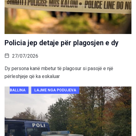
Policia jep detaje për plagosjen e dy
27/07/2026
Dy persona kanë mbetur të plagosur si pasojë e një
përleshjeje që ka eskaluar
BALLINA
LAJME NGA PODUJEVA