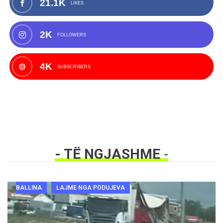
21.1K
LIKES
2K
FOLLOWERS
4K
SUBSCRIBERS
- TË NGJASHME
-
BALLINA
LAJME NGA PODUJEVA