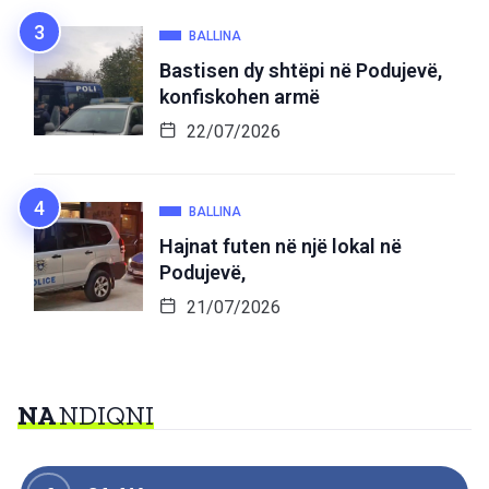
BALLINA
Bastisen dy shtëpi në Podujevë,
konfiskohen armë
22/07/2026
BALLINA
Hajnat futen në një lokal në
Podujevë,
21/07/2026
NA
NDIQNI