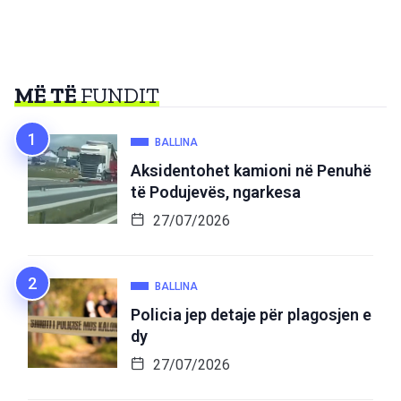
MË TË
FUNDIT
BALLINA
Aksidentohet kamioni në Penuhë
të Podujevës, ngarkesa
27/07/2026
BALLINA
Policia jep detaje për plagosjen e
dy
27/07/2026