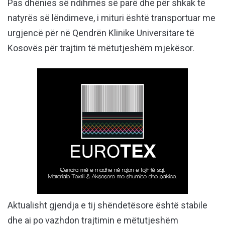
Pas dhënies së ndihmës së parë dhe për shkak të
natyrës së lëndimeve, i mituri është transportuar me
urgjencë për në Qendrën Klinike Universitare të
Kosovës për trajtim të mëtutjeshëm mjekësor.
Aktualisht gjendja e tij shëndetësore është stabile
dhe ai po vazhdon trajtimin e mëtutjeshëm