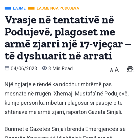
LAJME
LAJME NGA PODUJEVA
Vrasje në tentativë në
Podujevë, plagoset me
armë zjarri një 17-vjeçar –
të dyshuarit në arrati
04/06/2023
3 Min Read
A
A
Një ngjarje e rëndë ka ndodhur mbrëmë pas
mesnate në rrugën ‘Xhemajl Mustafa’ në Podujevë,
ku një person ka mbetur i plagosur si pasojë e të
shtënave me armë zjarri, raporton Gazeta Sinjali.
Burimet e Gazetës Sinjali brenda Emergjencës së