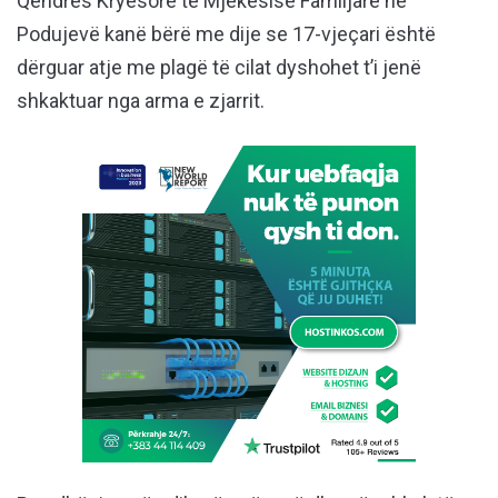
Qendrës Kryesore të Mjekësisë Familjare në
Podujevë kanë bërë me dije se 17-vjeçari është
dërguar atje me plagë të cilat dyshohet t’i jenë
shkaktuar nga arma e zjarrit.