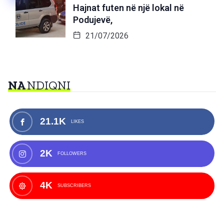
Hajnat futen në një lokal në
Podujevë,
21/07/2026
NA
NDIQNI
21.1K
LIKES
2K
FOLLOWERS
4K
SUBSCRIBERS