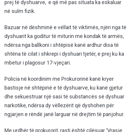
prej të dyshuarve, e që më pas situata ka eskaluar
në sulm fizik.
Bazuar në dëshminë e vëllait të viktimës, njëri nga të
dyshuarit ka goditur të miturin me kondak të armës,
ndërsa nga ballkoni i shtëpisë kanë ardhur disa të
shtëna të cilat i shkrepi i dyshuari tjetër, e prej ku ka
mbetur i plagosur 17-vjeçari.
Policia në koordinim me Prokurorinë kanë kryer
bastisje në shtëpinë e të dyshuarve, ku kanë gjetur
dhe sekuestruar një sasi të substancës së dyshuar
narkotike, ndërsa dy vëllezërit që dyshohen për
ngjarjen e rëndë janë larguar në drejtim të panjohur.
Me urdhër të prokurorit, rasti është cilësuar ‘Vrasje