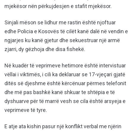
mjekësor nën përkujdesjen e stafit mjekësor.
Sinjali mëson se lidhur me rastin është njoftuar
edhe Policia e Kosovës të cilët kanë dalë në vendin e
ngjarjes ku kanë gjetur dhe sekuestruar një armë
zjarri, dy gëzhoja dhe disa fishekë.
Në kuadër të veprimeve hetimore është intervistuar
vëllai i viktimës, i cili ka deklaruar se 17-vjeçari gjatë
ditës së djeshme është kërcënuar përmes telefonit
dhe më pas bashkë kanë shkuar te shtëpia e të
dyshuarve për të marrë vesh se cila është arsyeja e
veprimeve të tyre.
E atje ata kishin pasur një konflikt verbal me njërin