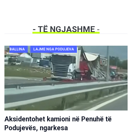
- TË NGJASHME
-
BALLINA
LAJME NGA PODUJEVA
Aksidentohet kamioni në Penuhë të
Podujevës, ngarkesa