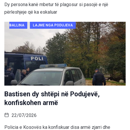
Dy persona kanë mbetur të plagosur si pasojë e një
përleshjeje që ka eskaluar
BALLINA
LAJME NGA PODUJEVA
Bastisen dy shtëpi në Podujevë,
konfiskohen armë
22/07/2026
Policia e Kosovës ka konfiskuar disa armë zjarri dhe