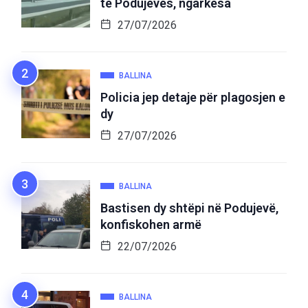
të Podujevës, ngarkesa
27/07/2026
BALLINA
Policia jep detaje për plagosjen e
dy
27/07/2026
BALLINA
Bastisen dy shtëpi në Podujevë,
konfiskohen armë
22/07/2026
BALLINA