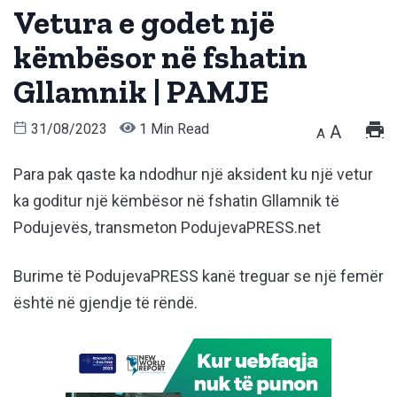
Vetura e godet një
këmbësor në fshatin
Gllamnik | PAMJE
31/08/2023
1 Min Read
A
A
Para pak qaste ka ndodhur një aksident ku një vetur
ka goditur një këmbësor në fshatin Gllamnik të
Podujevës, transmeton PodujevaPRESS.net
Burime të PodujevaPRESS kanë treguar se një femër
është në gjendje të rëndë.