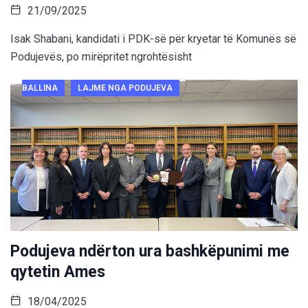
21/09/2025
Isak Shabani, kandidati i PDK-së për kryetar të Komunës së
Podujevës, po mirëpritet ngrohtësisht
BALLINA
LAJME NGA PODUJEVA
Podujeva ndërton ura bashkëpunimi me
qytetin Ames
18/04/2025