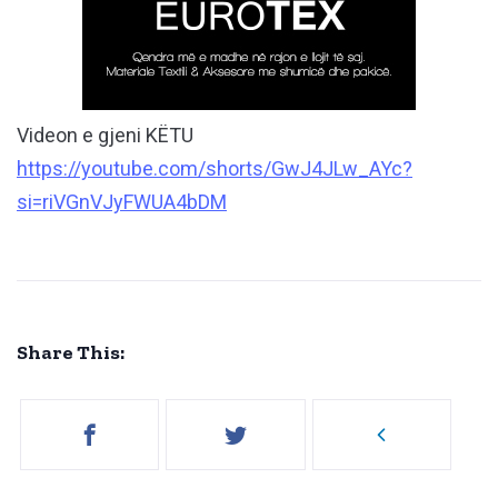
Videon e gjeni KËTU
https://youtube.com/shorts/GwJ4JLw_AYc?
si=riVGnVJyFWUA4bDM
Share This: