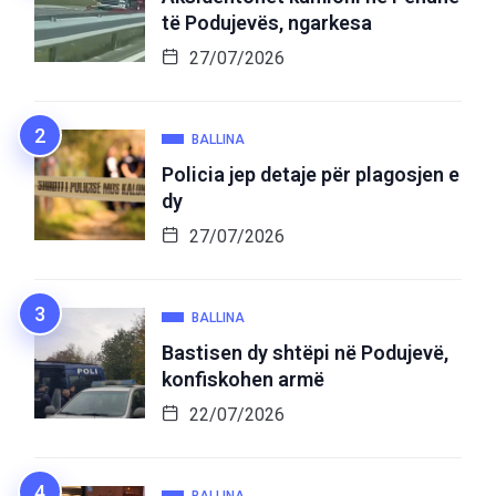
të Podujevës, ngarkesa
27/07/2026
BALLINA
Policia jep detaje për plagosjen e
dy
27/07/2026
BALLINA
Bastisen dy shtëpi në Podujevë,
konfiskohen armë
22/07/2026
BALLINA