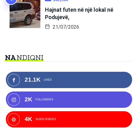
Hajnat futen në një lokal në
Podujevë,
21/07/2026
NA
NDIQNI
21.1K
LIKES
2K
FOLLOWERS
4K
SUBSCRIBERS