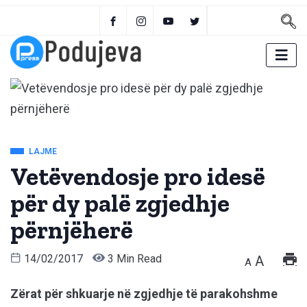
LAJME
Vetëvendosje pro idesë
për dy palë zgjedhje
përnjëherë
14/02/2017
3 Min Read
A
A
Zërat për shkuarje në zgjedhje të parakohshme