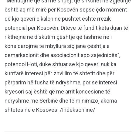
“Mendojmë që sa më shpejt që shkohet në zgjedhje
është aq më mirë për Kosovën sepse çdo moment
që kjo qeveri e kalon në pushtet është rrezik
potencial për Kosovën. Ditëve të fundit këta duan të
rikthejnë në diskutim çështje që tashmë ne i
konsiderojmë të mbyllura siç janë çështja e
demarkacionit dhe asociacionit apo zajednicës”,
potencoi Hoti, duke shtuar se kjo qeveri nuk ka
kurrfarë interesi për zhvillim të shtetit dhe për
përparim në fusha të ndryshme, por se interesi
kryesori saj është që me arrit koncesione të
ndryshme me Serbinë dhe të minimizoj akoma
shtetësinë e Kosovës. /Indeksonline/