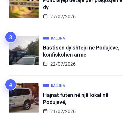
Policia jep detaje për plagosjen e
dy
27/07/2026
BALLINA
Bastisen dy shtëpi në Podujevë,
konfiskohen armë
22/07/2026
BALLINA
Hajnat futen në një lokal në
Podujevë,
21/07/2026