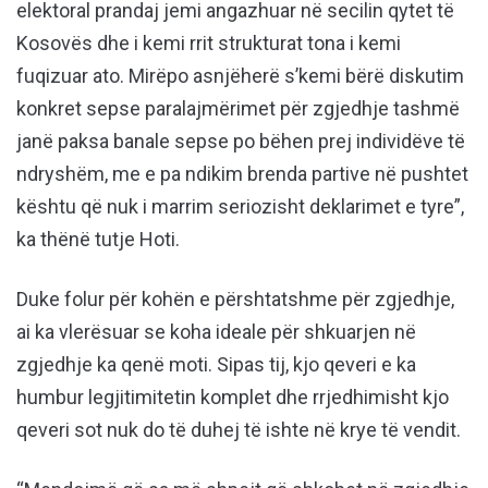
elektoral prandaj jemi angazhuar në secilin qytet të
Kosovës dhe i kemi rrit strukturat tona i kemi
fuqizuar ato. Mirëpo asnjëherë s’kemi bërë diskutim
konkret sepse paralajmërimet për zgjedhje tashmë
janë paksa banale sepse po bëhen prej individëve të
ndryshëm, me e pa ndikim brenda partive në pushtet
kështu që nuk i marrim seriozisht deklarimet e tyre”,
ka thënë tutje Hoti.
Duke folur për kohën e përshtatshme për zgjedhje,
ai ka vlerësuar se koha ideale për shkuarjen në
zgjedhje ka qenë moti. Sipas tij, kjo qeveri e ka
humbur legjitimitetin komplet dhe rrjedhimisht kjo
qeveri sot nuk do të duhej të ishte në krye të vendit.