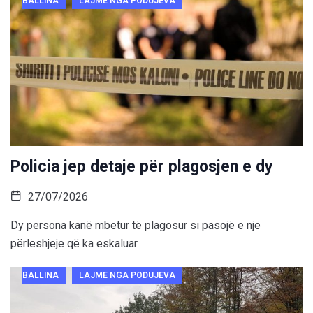
BALLINA
LAJME NGA PODUJEVA
Policia jep detaje për plagosjen e dy
27/07/2026
Dy persona kanë mbetur të plagosur si pasojë e një
përleshjeje që ka eskaluar
BALLINA
LAJME NGA PODUJEVA