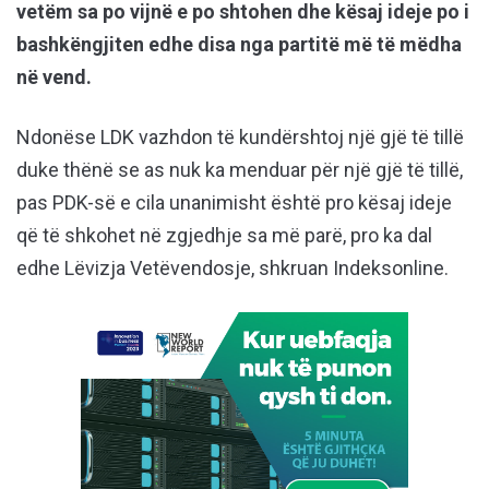
vetëm sa po vijnë e po shtohen dhe kësaj ideje po i
bashkëngjiten edhe disa nga partitë më të mëdha
në vend.
Ndonëse LDK vazhdon të kundërshtoj një gjë të tillë
duke thënë se as nuk ka menduar për një gjë të tillë,
pas PDK-së e cila unanimisht është pro kësaj ideje
që të shkohet në zgjedhje sa më parë, pro ka dal
edhe Lëvizja Vetëvendosje, shkruan Indeksonline.