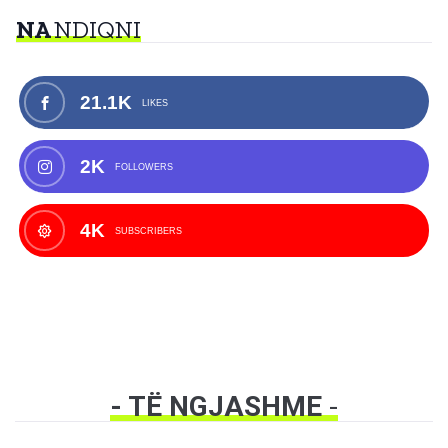
NA
NDIQNI
21.1K
LIKES
2K
FOLLOWERS
4K
SUBSCRIBERS
- TË NGJASHME
-