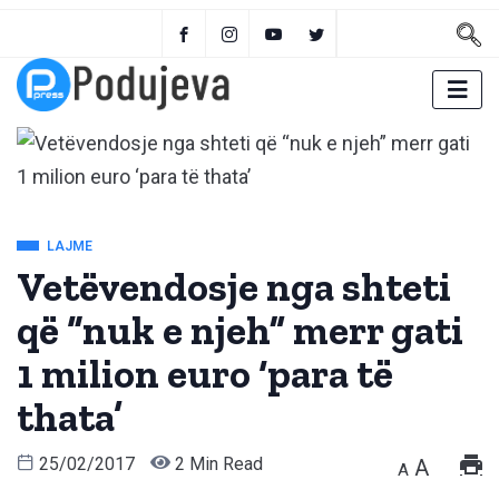
LAJME
Vetëvendosje nga shteti
që “nuk e njeh” merr gati
1 milion euro ‘para të
thata’
25/02/2017
2 Min Read
A
A