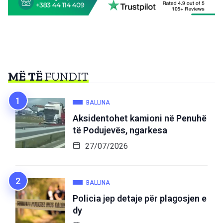
MË TË
FUNDIT
BALLINA
Aksidentohet kamioni në Penuhë
të Podujevës, ngarkesa
27/07/2026
BALLINA
Policia jep detaje për plagosjen e
dy