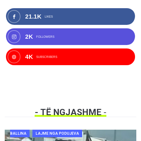
21.1K
LIKES
2K
FOLLOWERS
4K
SUBSCRIBERS
- TË NGJASHME
-
BALLINA
LAJME NGA PODUJEVA