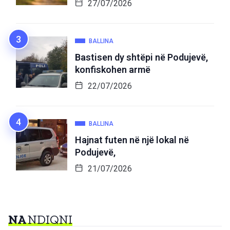
27/07/2026
BALLINA
Bastisen dy shtëpi në Podujevë,
konfiskohen armë
22/07/2026
BALLINA
Hajnat futen në një lokal në
Podujevë,
21/07/2026
NA
NDIQNI