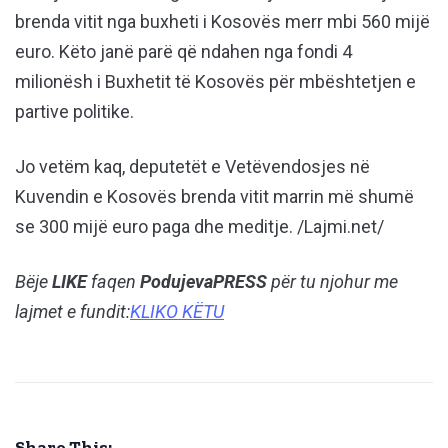
brenda vitit nga buxheti i Kosovës merr mbi 560 mijë
euro. Këto janë parë që ndahen nga fondi 4
milionësh i Buxhetit të Kosovës për mbështetjen e
partive politike.
Jo vetëm kaq, deputetët e Vetëvendosjes në
Kuvendin e Kosovës brenda vitit marrin më shumë
se 300 mijë euro paga dhe meditje. /Lajmi.net/
Bëje
LIKE
faqen
PodujevaPRESS
për tu njohur me
lajmet e fundit:
KLIKO KËTU
Share This: