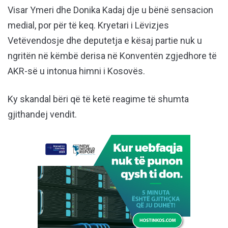
Visar Ymeri dhe Donika Kadaj dje u bënë sensacion
medial, por për të keq. Kryetari i Lëvizjes
Vetëvendosje dhe deputetja e kësaj partie nuk u
ngritën në këmbë derisa në Konventën zgjedhore të
AKR-së u intonua himni i Kosovës.
Ky skandal bëri që të ketë reagime të shumta
gjithandej vendit.