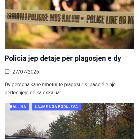
Policia jep detaje për plagosjen e dy
27/07/2026
Dy persona kanë mbetur të plagosur si pasojë e një
përleshjeje që ka eskaluar
BALLINA
LAJME NGA PODUJEVA