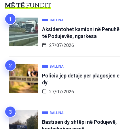
MË TË
FUNDIT
BALLINA
Aksidentohet kamioni në Penuhë
të Podujevës, ngarkesa
27/07/2026
BALLINA
Policia jep detaje për plagosjen e
dy
27/07/2026
BALLINA
Bastisen dy shtëpi në Podujevë,
konfiskohen armë