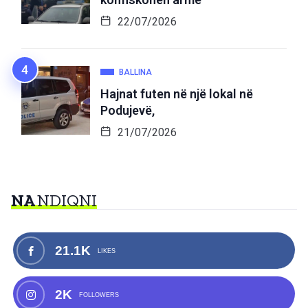
22/07/2026
BALLINA
Hajnat futen në një lokal në
Podujevë,
21/07/2026
NA
NDIQNI
21.1K
LIKES
2K
FOLLOWERS