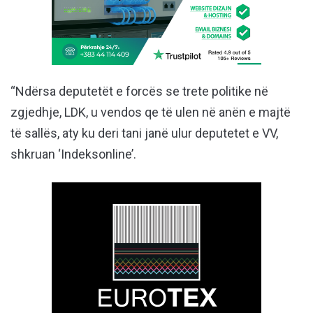
“Ndërsa deputetët e forcës se trete politike në
zgjedhje, LDK, u vendos qe të ulen në anën e majtë
të sallës, aty ku deri tani janë ulur deputetet e VV,
shkruan ‘Indeksonline’.