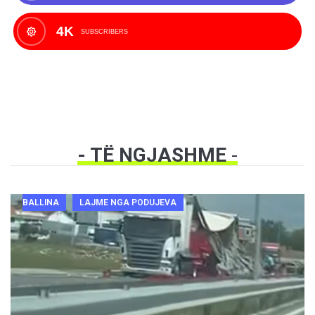
4K
SUBSCRIBERS
- TË NGJASHME
-
BALLINA
LAJME NGA PODUJEVA