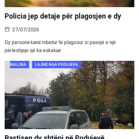
Policia jep detaje për plagosjen e dy
27/07/2026
Dy persona kanë mbetur të plagosur si pasojë e një
përleshjeje që ka eskaluar
BALLINA
LAJME NGA PODUJEVA
Bastisen dy shtëpi në Podujevë,