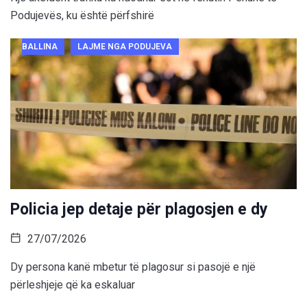
Podujevës, ku është përfshirë
BALLINA
LAJME NGA PODUJEVA
Policia jep detaje për plagosjen e dy
27/07/2026
Dy persona kanë mbetur të plagosur si pasojë e një
përleshjeje që ka eskaluar