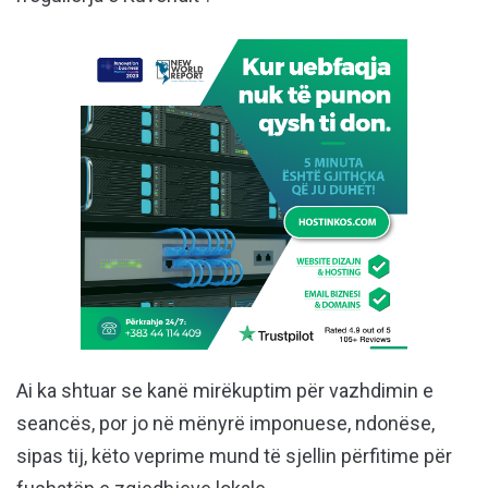
Ai ka shtuar se kanë mirëkuptim për vazhdimin e
seancës, por jo në mënyrë imponuese, ndonëse,
sipas tij, këto veprime mund të sjellin përfitime për