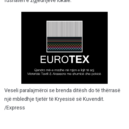
fushatën e zgjedhjeve lokale.
Veseli paralajmëroi se brenda ditësh do të thërrasë
një mbledhje tjetër të Kryesisë së Kuvendit.
/Express