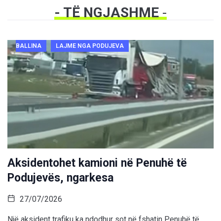
- TË NGJASHME
-
BALLINA
LAJME NGA PODUJEVA
Aksidentohet kamioni në Penuhë të
Podujevës, ngarkesa
27/07/2026
Një aksident trafiku ka ndodhur sot në fshatin Penuhë të