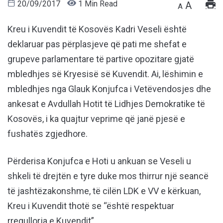
20/09/2017
1 Min Read
A
A
Kreu i Kuvendit të Kosovës Kadri Veseli është
deklaruar pas përplasjeve që pati me shefat e
grupeve parlamentare të partive opozitare gjatë
mbledhjes së Kryesisë së Kuvendit. Ai, lëshimin e
mbledhjes nga Glauk Konjufca i Vetëvendosjes dhe
ankesat e Avdullah Hotit të Lidhjes Demokratike të
Kosovës, i ka quajtur veprime që janë pjesë e
fushatës zgjedhore.
Përderisa Konjufca e Hoti u ankuan se Veseli u
shkeli të drejtën e tyre duke mos thirrur një seancë
të jashtëzakonshme, të cilën LDK e VV e kërkuan,
Kreu i Kuvendit thotë se “është respektuar
rregullorja e Kuvendit”.