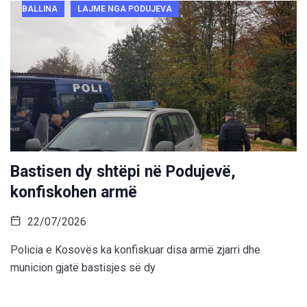
BALLINA
LAJME NGA PODUJEVA
Bastisen dy shtëpi në Podujevë,
konfiskohen armë
22/07/2026
Policia e Kosovës ka konfiskuar disa armë zjarri dhe
municion gjatë bastisjes së dy