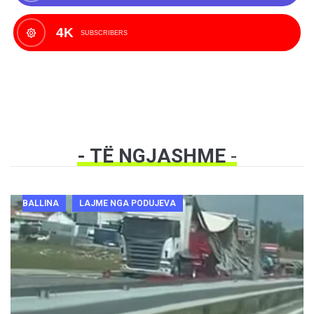
4K
SUBSCRIBERS
- TË NGJASHME
-
BALLINA
LAJME NGA PODUJEVA