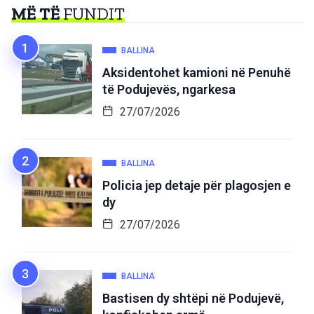
MË TË
FUNDIT
BALLINA
Aksidentohet kamioni në Penuhë
të Podujevës, ngarkesa
27/07/2026
BALLINA
Policia jep detaje për plagosjen e
dy
27/07/2026
BALLINA
Bastisen dy shtëpi në Podujevë,