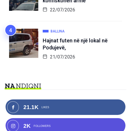
konfiskohen armë
22/07/2026
BALLINA
Hajnat futen në një lokal në
Podujevë,
21/07/2026
NA
NDIQNI
21.1K
LIKES
2K
FOLLOWERS