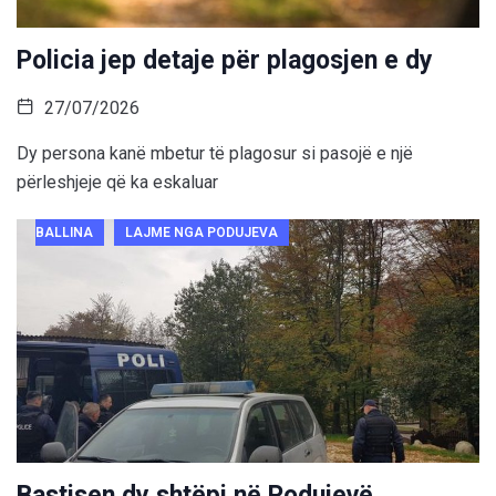
Policia jep detaje për plagosjen e dy
27/07/2026
Dy persona kanë mbetur të plagosur si pasojë e një
përleshjeje që ka eskaluar
BALLINA
LAJME NGA PODUJEVA
Bastisen dy shtëpi në Podujevë,