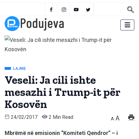
LAJME
Veseli: Ja cili ishte
mesazhi i Trump-it për
Kosovën
24/02/2017
2 Min Read
A
A
Mbrëmë në emisionin “Komiteti Qendror” – i