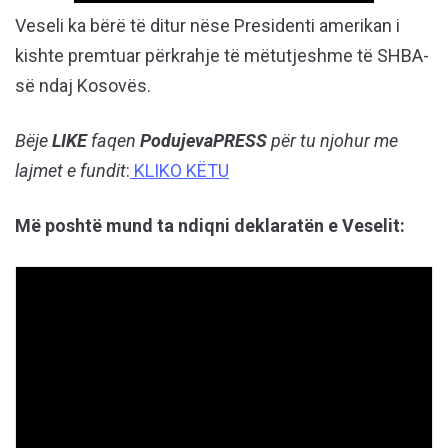
Veseli ka bërë të ditur nëse Presidenti amerikan i
kishte premtuar përkrahje të mëtutjeshme të SHBA-
së ndaj Kosovës.
Bëje
LIKE
faqen
PodujevaPRESS
për tu njohur me
lajmet e fundit
:
KLIKO KËTU
Më poshtë mund ta ndiqni deklaratën e Veselit: