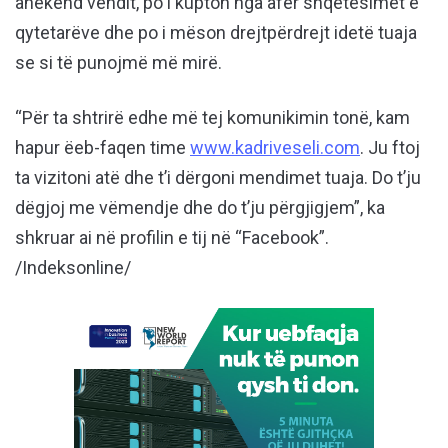
anekënd vendit, po i kupton nga afër shqetësimet e
qytetarëve dhe po i mëson drejtpërdrejt idetë tuaja
se si të punojmë më mirë.
“Për ta shtrirë edhe më tej komunikimin tonë, kam
hapur ëeb-faqen time
www.kadriveseli.com
. Ju ftoj
ta vizitoni atë dhe t’i dërgoni mendimet tuaja. Do t’ju
dëgjoj me vëmendje dhe do t’ju përgjigjem”, ka
shkruar ai në profilin e tij në “Facebook”.
/Indeksonline/