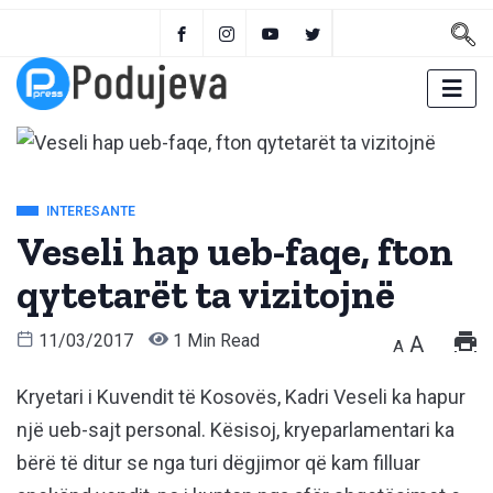
INTERESANTE
Veseli hap ueb-faqe, fton
qytetarët ta vizitojnë
11/03/2017
1 Min Read
A
A
Kryetari i Kuvendit të Kosovës, Kadri Veseli ka hapur
një ueb-sajt personal. Kësisoj, kryeparlamentari ka
bërë të ditur se nga turi dëgjimor që kam filluar