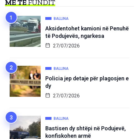
MË TË
FUNDIT
BALLINA
Aksidentohet kamioni në Penuhë
të Podujevës, ngarkesa
27/07/2026
BALLINA
Policia jep detaje për plagosjen e
dy
27/07/2026
BALLINA
Bastisen dy shtëpi në Podujevë,
konfiskohen armë