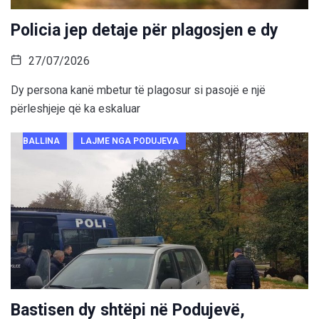
Policia jep detaje për plagosjen e dy
27/07/2026
Dy persona kanë mbetur të plagosur si pasojë e një
përleshjeje që ka eskaluar
BALLINA
LAJME NGA PODUJEVA
Bastisen dy shtëpi në Podujevë,