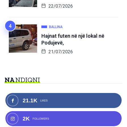
22/07/2026
BALLINA
Hajnat futen në një lokal në
Podujevë,
21/07/2026
NA
NDIQNI
21.1K
LIKES
2K
FOLLOWERS