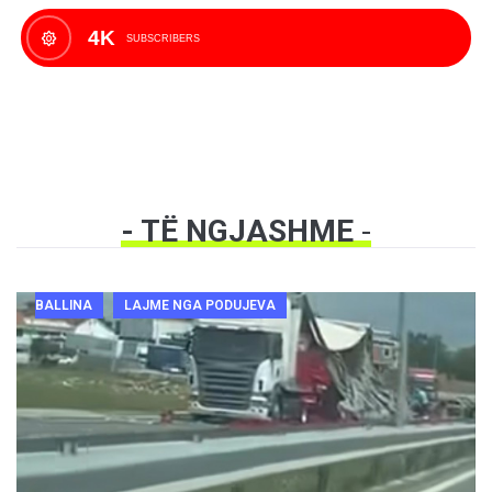
4K
SUBSCRIBERS
- TË NGJASHME
-
BALLINA
LAJME NGA PODUJEVA