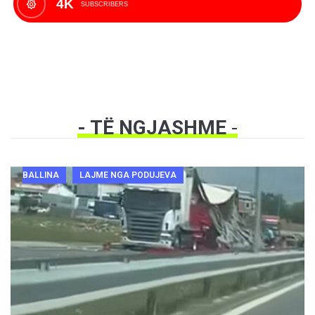
4K
SUBSCRIBERS
- TË NGJASHME
-
BALLINA
LAJME NGA PODUJEVA