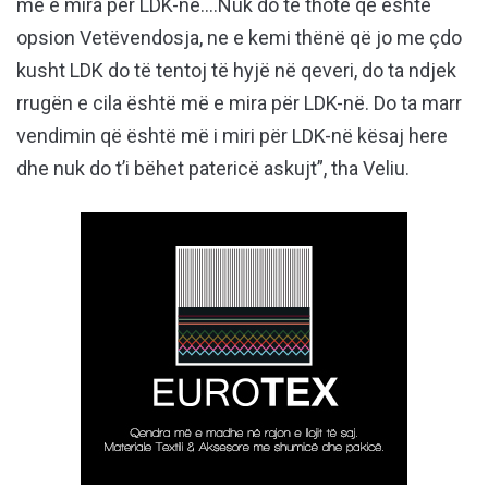
më e mira për LDK-në….Nuk do të thotë që është
opsion Vetëvendosja, ne e kemi thënë që jo me çdo
kusht LDK do të tentoj të hyjë në qeveri, do ta ndjek
rrugën e cila është më e mira për LDK-në. Do ta marr
vendimin që është më i miri për LDK-në kësaj here
dhe nuk do t’i bëhet patericë askujt”, tha Veliu.