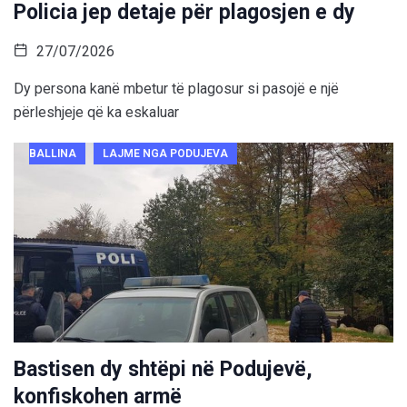
Policia jep detaje për plagosjen e dy
27/07/2026
Dy persona kanë mbetur të plagosur si pasojë e një
përleshjeje që ka eskaluar
BALLINA
LAJME NGA PODUJEVA
Bastisen dy shtëpi në Podujevë,
konfiskohen armë