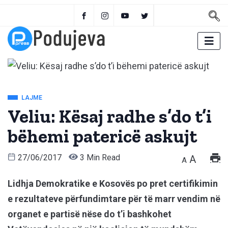
LAJME
Veliu: Kësaj radhe s’do t’i
bëhemi patericë askujt
27/06/2017
3 Min Read
A
A
Lidhja Demokratike e Kosovës po pret certifikimin
e rezultateve përfundimtare për të marr vendim në
organet e partisë nëse do t’i bashkohet