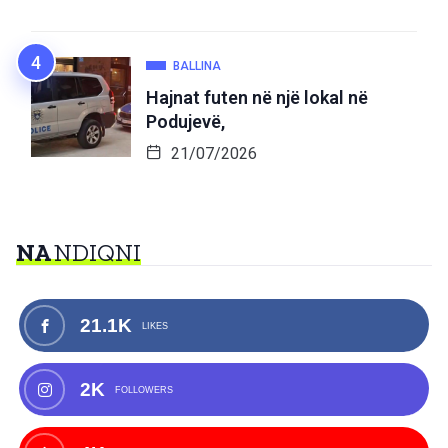
BALLINA
Hajnat futen në një lokal në
Podujevë,
21/07/2026
NA
NDIQNI
21.1K
LIKES
2K
FOLLOWERS