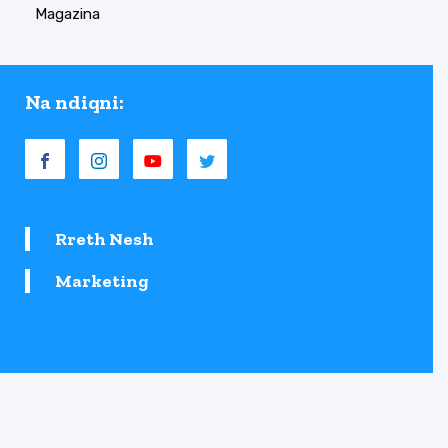
Magazina
Na ndiqni:
Rreth Nesh
Marketing