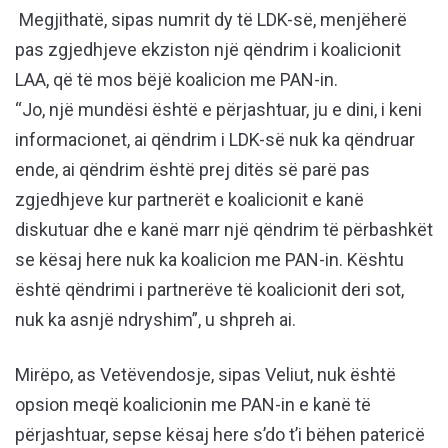
Megjithatë, sipas numrit dy të LDK-së, menjëherë
pas zgjedhjeve ekziston një qëndrim i koalicionit
LAA, që të mos bëjë koalicion me PAN-in.
“Jo, një mundësi është e përjashtuar, ju e dini, i keni
informacionet, ai qëndrim i LDK-së nuk ka qëndruar
ende, ai qëndrim është prej ditës së parë pas
zgjedhjeve kur partnerët e koalicionit e kanë
diskutuar dhe e kanë marr një qëndrim të përbashkët
se kësaj here nuk ka koalicion me PAN-in. Kështu
është qëndrimi i partnerëve të koalicionit deri sot,
nuk ka asnjë ndryshim”, u shpreh ai.
Mirëpo, as Vetëvendosje, sipas Veliut, nuk është
opsion meqë koalicionin me PAN-in e kanë të
përjashtuar, sepse kësaj here s’do t’i bëhen patericë