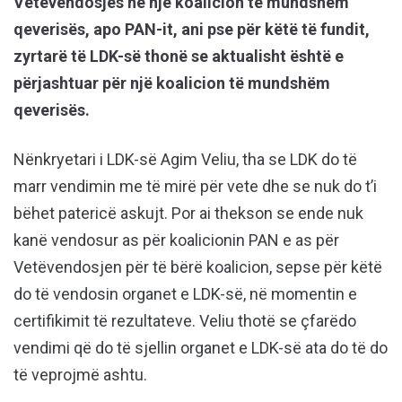
Vetëvendosjes në një koalicion të mundshëm
qeverisës, apo PAN-it, ani pse për këtë të fundit,
zyrtarë të LDK-së thonë se aktualisht është e
përjashtuar për një koalicion të mundshëm
qeverisës.
Nënkryetari i LDK-së Agim Veliu, tha se LDK do të
marr vendimin me të mirë për vete dhe se nuk do t’i
bëhet patericë askujt. Por ai thekson se ende nuk
kanë vendosur as për koalicionin PAN e as për
Vetëvendosjen për të bërë koalicion, sepse për këtë
do të vendosin organet e LDK-së, në momentin e
certifikimit të rezultateve. Veliu thotë se çfarëdo
vendimi që do të sjellin organet e LDK-së ata do të do
të veprojmë ashtu.