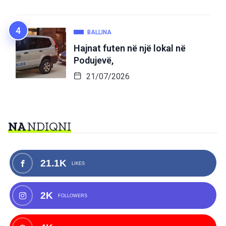
BALLINA
Hajnat futen në një lokal në
Podujevë,
21/07/2026
NA
NDIQNI
21.1K
LIKES
2K
FOLLOWERS