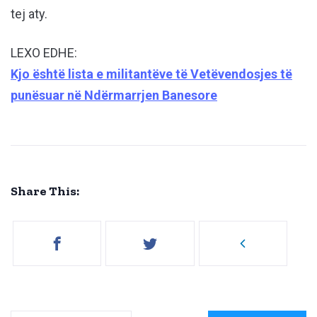
tej aty.
LEXO EDHE:
Kjo është lista e militantëve të Vetëvendosjes të
punësuar në Ndërmarrjen Banesore
Share This: