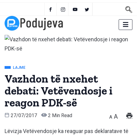
LAJME
Vazhdon të nxehet
debati: Vetëvendosje i
reagon PDK-së
27/07/2017
2 Min Read
A
A
Lëvizja Vetëvendosje ka reaguar pas deklaratave të