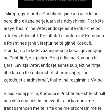
“Mirëpo, qytetarët e Prishtinës janë ata që e kanë
bërë dhe e kanë përjetuar vetë ndryshimin. Për këtë
arsye, besimi në Vetëvendosje është rritur dhe po
rritet vazhdimisht. Rezultatet e arritura në Komunën
e Prishtinës janë vërejtur në të gjithë Kosovë.
Prandaj, do të ketë vazhdimësi të kësaj qeverisjeje
në Prishtinë, e zgjerim të saj edhe në Komuna të
tjera. Lëvizja Vetëvendosje është subjekt në rritje,
dhe kjo do të konfirmohet shumë shpejt, në
zgjedhjet e ardhshme”, thuhet në reagimin e VV-së.
Sipas kësaj partie, Komuna e Prishtinës është shpall
nga disa organizata joqeveritare si komuna me
transparencën më të lartë dhe me progresin me të