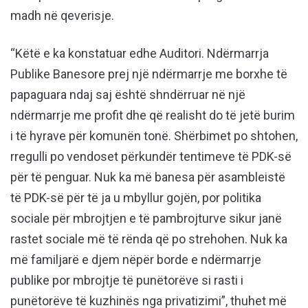
madh në qeverisje.
“Këtë e ka konstatuar edhe Auditori. Ndërmarrja
Publike Banesore prej një ndërmarrje me borxhe të
papaguara ndaj saj është shndërruar në një
ndërmarrje me profit dhe që realisht do të jetë burim
i të hyrave për komunën tonë. Shërbimet po shtohen,
rregulli po vendoset përkundër tentimeve të PDK-së
për të penguar. Nuk ka më banesa për asambleistë
të PDK-së për të ja u mbyllur gojën, por politika
sociale për mbrojtjen e të pambrojturve sikur janë
rastet sociale më të rënda që po strehohen. Nuk ka
më familjarë e djem nëpër borde e ndërmarrje
publike por mbrojtje të punëtorëve si rasti i
punëtorëve të kuzhinës nga privatizimi”, thuhet më