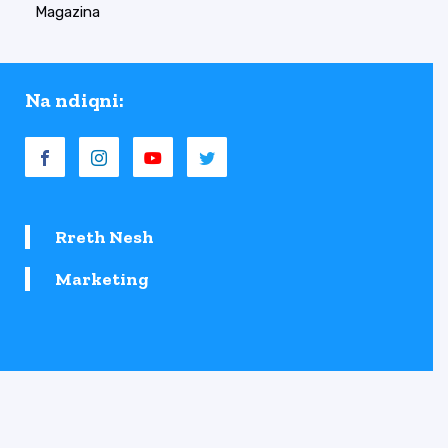
Magazina
Na ndiqni:
Rreth Nesh
Marketing