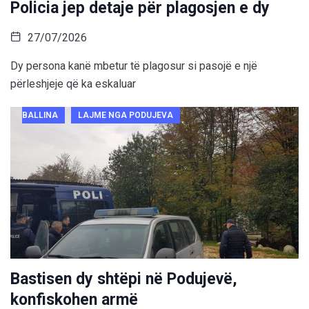
Policia jep detaje për plagosjen e dy
27/07/2026
Dy persona kanë mbetur të plagosur si pasojë e një
përleshjeje që ka eskaluar
BALLINA
LAJME NGA PODUJEVA
Bastisen dy shtëpi në Podujevë,
konfiskohen armë