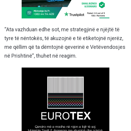
“Ata vazhduan edhe sot, me strategjinë e njëjtë të
tyre të nëntokës, të akuzojnë e të etiketojnë njerëz,
me qëllim që ta dëmtojnë qeverinë e Vetëvendosjes
në Prishtinë”, thuhet në reagim.