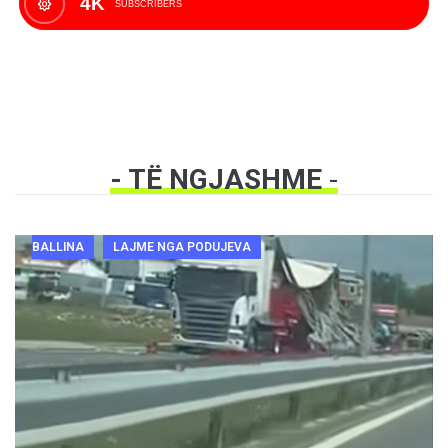
4K
SUBSCRIBERS
- TË NGJASHME
-
BALLINA
LAJME NGA PODUJEVA