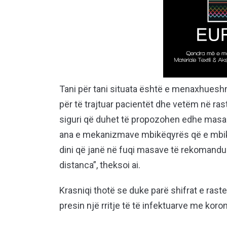
Tani për tani situata është e menaxhueshm
për të trajtuar pacientët dhe vetëm në ra
siguri që duhet të propozohen edhe masa 
ana e mekanizmave mbikëqyrës që e mbik
dini që janë në fuqi masave të rekomandu
distanca”, theksoi ai.
Krasniqi thotë se duke parë shifrat e rastev
presin një rritje të të infektuarve me koro