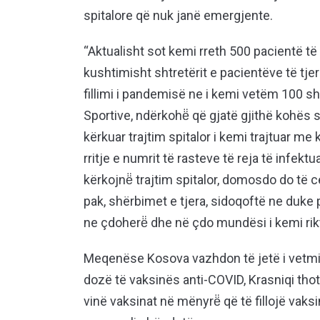
spitalore që nuk janë emergjente.
“Aktualisht sot kemi rreth 500 pacientë të 
kushtimisht shtretërit e pacientëve të tje
fillimi i pandemisë ne i kemi vetëm 100 s
Sportive, ndërkohë̈ që gjatë gjithë kohës 
kërkuar trajtim spitalor i kemi trajtuar me
rritje e numrit të rasteve të reja të infek
kërkojnë̈ trajtim spitalor, domosdo do të
pak, shërbimet e tjera, sidoqoftë ne duke 
ne çdoherë̈ dhe në çdo mundësi i kemi rik
Meqenëse Kosova vazhdon të jetë i vetmi 
dozë të vaksinës anti-COVID, Krasniqi thot
vinë vaksinat në mënyrë̈ që të fillojë vaksi