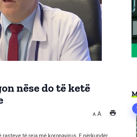
on nëse do të ketë
M
e
A
A
të rasteve të reja më koronavirus. E përkundër