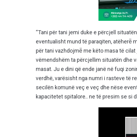
“Tani për tani jemi duke e përcjell situatë
eventualisht mund të paraqiten, atëherë̈ 
për tani vazhdojmë̈ me këto masa të cilat
vëmendshëm ta përcjellim situatën dhe va
masat. Ju e dini që ende janë në fuqi zon
verdhë, varësisht nga numri i rasteve të r
secilën komunë veç e veç dhe nëse event
kapacitetet spitalore.. ne të presim se si d