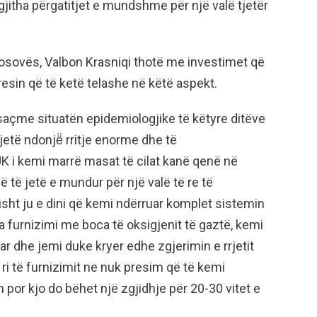
jitha përgatitjet e mundshme për një valë tjetër
 Kosovës, Valbon Krasniqi thotë me investimet që
resin që të ketë telashe në këtë aspekt.
açme situatën epidemiologjike të këtyre ditëve
jetë ndonjë̈ rritje enorme dhe të
K i kemi marrë masat të cilat kanë qenë në
 të jetë e mundur për një valë të re të
ht ju e dini që kemi ndërruar komplet sistemin
ga furnizimi me boca të oksigjenit të gaztë, kemi
r dhe jemi duke kryer edhe zgjerimin e rrjetit
ri të furnizimit ne nuk presim që të kemi
por kjo do bëhet një zgjidhje për 20-30 vitet e