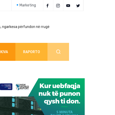
Marketing
, ngarkesa përfundon në rrugë
Policia jep detaj
KIVA
RAPORTO