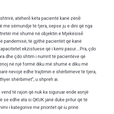
shtrirë, atëherë̈ këta pacientë kanë zënë̈
rë me sëmundje të tjera, sepse ju e dini që nga
htretër më shumë në objektin e Mjekësisë̈
së pandemisë, të gjithë pacientët që kanë
 kapacitetet ekzistuese që i kemi pasur….Pra, çdo
tuara dhe çdo shtim i numrit të pacientëve që
 cenoj në një formë diku më shumë e diku më
parë nevojë edhe trajtimin e shërbimeve të tjera,
thyer shërbimet”, u shpreh ai.
vend të rajon që nuk ka siguruar ende asnjë
ë se edhe ata si QKUK janë duke pritur që të
nimi i kategorive me prioritet që iu prinë