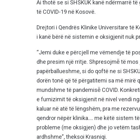
Ai thotë se si SHSKUK kanë ndërmarrë të g
të COVID-19 në Kosovë.
Drejtori i Qendrës Klinike Universitare të
i kanë bërë në sistemin e oksigjenit nuk p
“Jemi duke e përcjell me vëmendje të pos
dhe presim një rritje. Shpresojmë̈ të mos 
papërballueshme, si do qoftë ne si SHSKU
dorën tonë që të përgatitemi sa më mirë që
mundshme të pandemisë̈ COVID. Konkretis
e furnizimit të oksigjenit në nivel vendi n
kaluar në atë të lëngshëm, pra me rezervua
qendror nëpër klinika…. me këtë sistem të 
probleme (me oksigjen) dhe jo vetëm tash 
ardhshme”, theksoi Krasniqi.