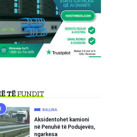
Ë TË
FUNDIT
BALLINA
Aksidentohet kamioni
në Penuhë të Podujevës,
ngarkesa