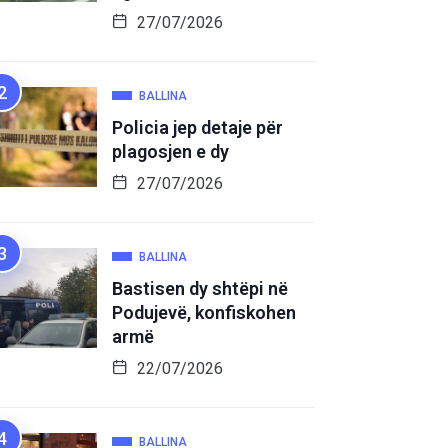
27/07/2026
BALLINA
Policia jep detaje për
plagosjen e dy
27/07/2026
BALLINA
Bastisen dy shtëpi në
Podujevë, konfiskohen
armë
22/07/2026
BALLINA