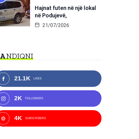
Hajnat futen në një lokal
në Podujevë,
21/07/2026
NA
NDIQNI
21.1K
LIKES
2K
FOLLOWERS
4K
SUBSCRIBERS