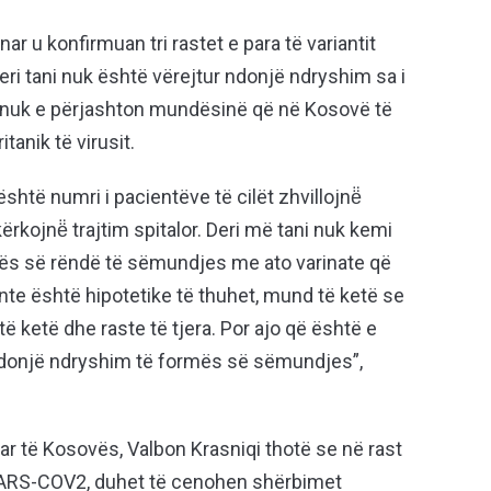
r u konfirmuan tri rastet e para të variantit
deri tani nuk është vërejtur ndonjë ndryshim sa i
 nuk e përjashton mundësinë që në Kosovë të
anik të virusit.
shtë numri i pacientëve të cilët zhvillojnë̈
kojnë̈ trajtim spitalor. Deri më tani nuk kemi
rmës së rëndë të sëmundjes me ato varinate që
ante është hipotetike të thuhet, mund të ketë se
të ketë dhe raste të tjera. Por ajo që është e
donjë ndryshim të formës së sëmundjes”,
itar të Kosovës, Valbon Krasniqi thotë se në rast
e SARS-COV2, duhet të cenohen shërbimet