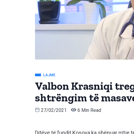
LAJME
Valbon Krasniqi treg
shtrëngim të masav
27/02/2021
6 Min Read
Ditëve të fundit Kosova ka shënuar rritje 