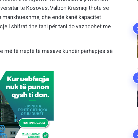
Universitar të Kosovës, Valbon Krasniqi thotë se
ë e manxhueshme, dhe ende kanë kapacitet
rcjell shifrat dhe tani për tani do vazhdohet me
je më të rreptë të masave kundër përhapjes së