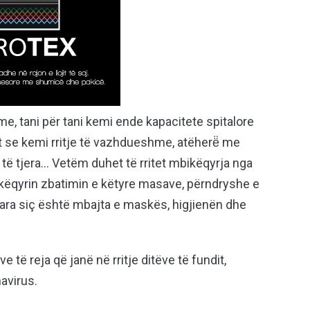
e, tani për tani kemi ende kapacitete spitalore
st se kemi rritje të vazhdueshme, atëherë̈ me
të tjera… Vetëm duhet të rritet mbikëqyrja nga
ëqyrin zbatimin e këtyre masave, përndryshe e
ara siç është mbajta e maskës, higjienën dhe
e të reja që janë në rritje ditëve të fundit,
navirus.