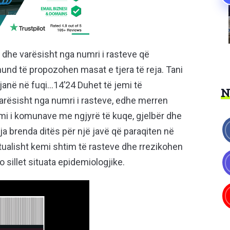
n dhe varësisht nga numri i rasteve që
mund të propozohen masat e tjera të reja. Tani
 janë në fuqi…14’24 Duhet të jemi të
rësisht nga numri i rasteve, edhe merren
imi i komunave me ngjyrë të kuqe, gjelbër dhe
eja brenda ditës për një javë që paraqiten në
ualisht kemi shtim të rasteve dhe rrezikohen
o sillet situata epidemiologjike.