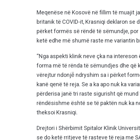
Meqenëse në Kosovë në fillim të muajit jana
britanik të COVID-it, Krasniqi deklaron se 
përket formës së rëndë të sëmundje, por
ketë edhe më shumë raste me variantin brit
“Nga aspekti klinik neve çka na intereson ë
forma më të rënda të sëmundjes dhe që kër
vërejtur ndonjë̈ ndryshim sa i përket fo
kanë qenë të reja. Se a ka apo nuk ka vari
përderisa janë tri raste sigurisht që mund 
rëndësishme është se të paktën nuk ka n
theksoi Krasniqi.
Drejtori i Shërbimit Spitalor Klinik Univers
se do ketë rritjeve të rasteve të reja m