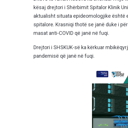
kësaj drejtori i Shërbimit Spitalor Klinik 
aktualisht situata epideomologjike ësht
spitalore. Krasniqi thotë se janë duke i pë
masat anti-COVID që janë në fuqi.
Drejtori i SHSKUK-së ka kërkuar mbikëqyr
pandemisë që janë në fuqi.