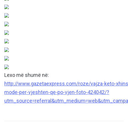
Lexo më shumë në:
http://www.gazetaexpress.com/roze/vajza-keto-xhins
mode-per-vjeshten-qe-po-vjen-foto-424042/?
utm_source=referral&utm_medium=web&utm_campai