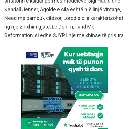
shtatorin e kaluar përmes modeleve Gigi Hadid dhe
Kendall Jenner, Agolde e cila është një linjë vintage,
Need me pambuk cilësor, Lorod e cila karakterizohet
ng një zinxhir i gjatë, Le Denim, I and Me,
Reformation, si edhe SJYP linjë me xhinse të grisura.