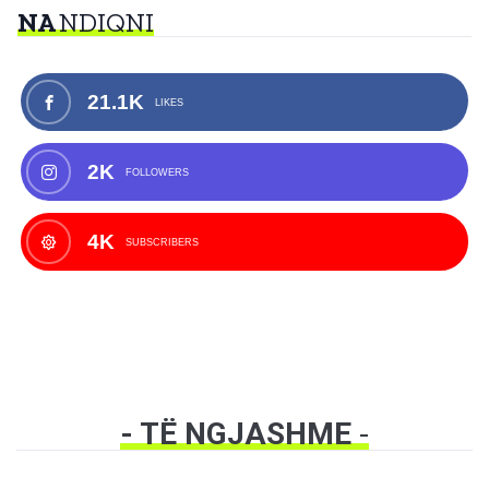
NA
NDIQNI
21.1K
LIKES
2K
FOLLOWERS
4K
SUBSCRIBERS
- TË NGJASHME
-