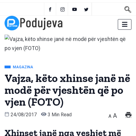
MAGAZINA
Vajza, këto xhinse janë në
modë për vjeshtën që po
vjen (FOTO)
24/08/2017
3 Min Read
A
A
Xhinset janë nga veshjet më