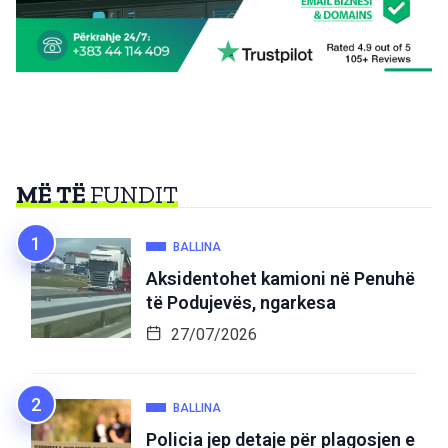
MË TË
FUNDIT
BALLINA
Aksidentohet kamioni në Penuhë
të Podujevës, ngarkesa
27/07/2026
BALLINA
Policia jep detaje për plagosjen e