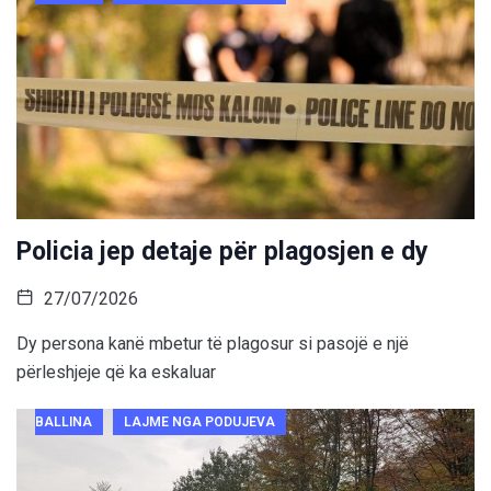
Policia jep detaje për plagosjen e dy
27/07/2026
Dy persona kanë mbetur të plagosur si pasojë e një
përleshjeje që ka eskaluar
BALLINA
LAJME NGA PODUJEVA