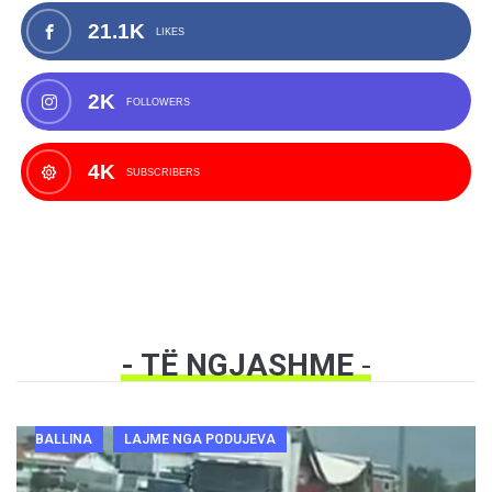
21.1K
LIKES
2K
FOLLOWERS
4K
SUBSCRIBERS
- TË NGJASHME
-
BALLINA
LAJME NGA PODUJEVA