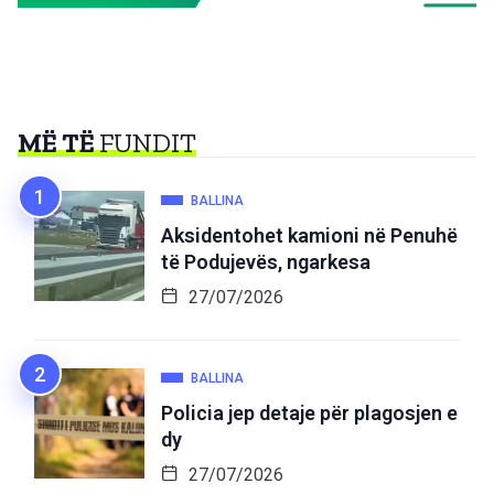
MË TË
FUNDIT
BALLINA
Aksidentohet kamioni në Penuhë
të Podujevës, ngarkesa
27/07/2026
BALLINA
Policia jep detaje për plagosjen e
dy
27/07/2026