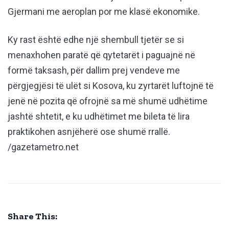
Gjermani me aeroplan por me klasë ekonomike.
Ky rast është edhe një shembull tjetër se si
menaxhohen paratë që qytetarët i paguajnë në
formë taksash, për dallim prej vendeve me
përgjegjësi të ulët si Kosova, ku zyrtarët luftojnë të
jenë në pozita që ofrojnë sa më shumë udhëtime
jashtë shtetit, e ku udhëtimet me bileta të lira
praktikohen asnjëherë ose shumë rrallë.
/gazetametro.net
Share This: