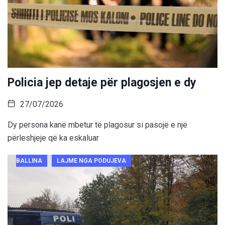
Policia jep detaje për plagosjen e dy
27/07/2026
Dy persona kanë mbetur të plagosur si pasojë e një
përleshjeje që ka eskaluar
BALLINA
LAJME NGA PODUJEVA