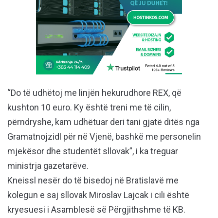
“Do të udhëtoj me linjën hekurudhore REX, që
kushton 10 euro. Ky është treni me të cilin,
përndryshe, kam udhëtuar deri tani gjatë ditës nga
Gramatnojzidl për në Vjenë, bashkë me personelin
mjekësor dhe studentët sllovak”, i ka treguar
ministrja gazetarëve.
Kneissl nesër do të bisedoj në Bratislavë me
kolegun e saj sllovak Miroslav Lajcak i cili është
kryesuesi i Asamblesë së Përgjithshme të KB.