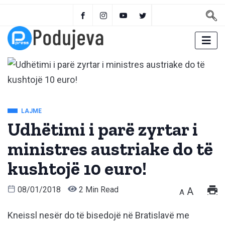
LAJME
Udhëtimi i parë zyrtar i
ministres austriake do të
kushtojë 10 euro!
08/01/2018
2 Min Read
A
A
Kneissl nesër do të bisedojë në Bratislavë me