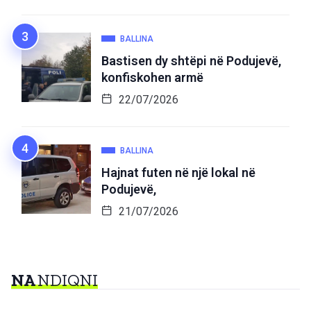
BALLINA
Bastisen dy shtëpi në Podujevë,
konfiskohen armë
22/07/2026
BALLINA
Hajnat futen në një lokal në
Podujevë,
21/07/2026
NA
NDIQNI