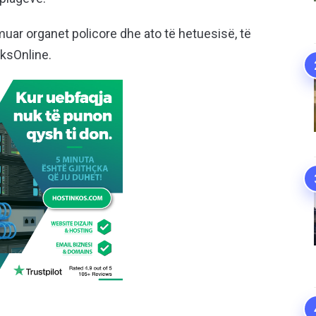
muar organet policore dhe ato të hetuesisë, të
eksOnline.