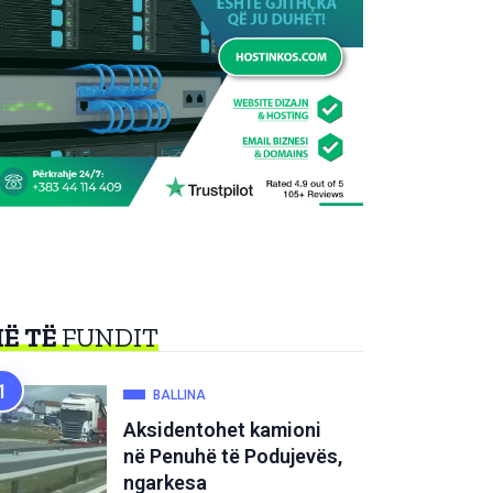
Ë TË
FUNDIT
BALLINA
Aksidentohet kamioni
në Penuhë të Podujevës,
ngarkesa