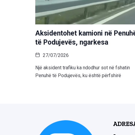
Aksidentohet kamioni në Penuh
të Podujevës, ngarkesa
27/07/2026
Një aksident trafiku ka ndodhur sot në fshatin
Penuhë të Podujevës, ku është përfshirë
ADRES