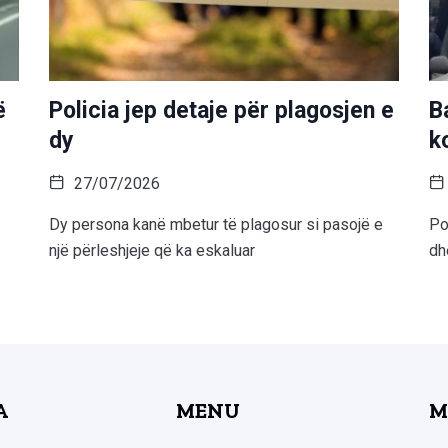
ë
Policia jep detaje për plagosjen e
B
dy
k
27/07/2026
Dy persona kanë mbetur të plagosur si pasojë e
Po
një përleshjeje që ka eskaluar
dh
A
MENU
M