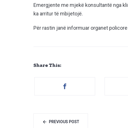
Emergjente me mjekë konsultantë nga klini
ka arritur të mbijetojë.
Për rastin janë informuar organet policore
Share This:
PREVIOUS POST