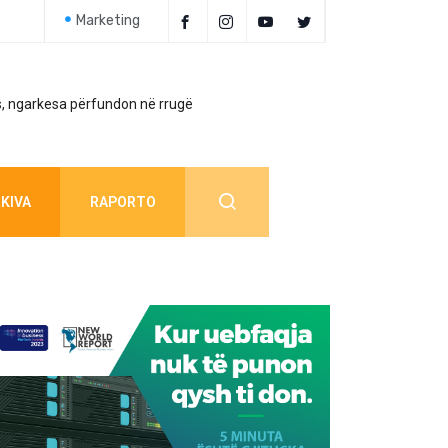
Marketing
, ngarkesa përfundon në rrugë
Policia jep detaj
KIVA
RAPORTO