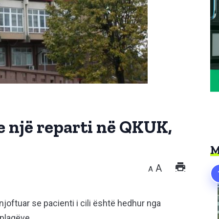
e një reparti në QKUK,
M
A
A
joftuar se pacienti i cili është hedhur nga
ë plagëve.