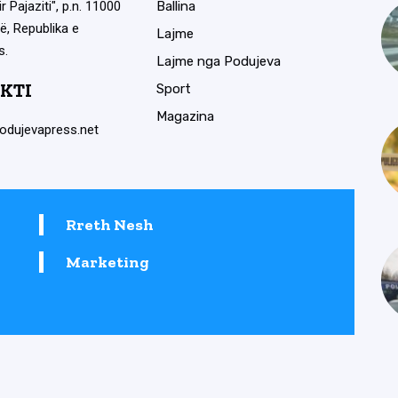
ir Pajaziti", p.n. 11000
Ballina
ë, Republika e
Lajme
s.
Lajme nga Podujeva
KTI
Sport
Magazina
odujevapress.net
Rreth Nesh
Marketing