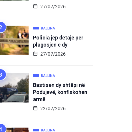
27/07/2026
BALLINA
Policia jep detaje për
plagosjen e dy
27/07/2026
BALLINA
Bastisen dy shtëpi në
Podujevë, konfiskohen
armë
22/07/2026
BALLINA