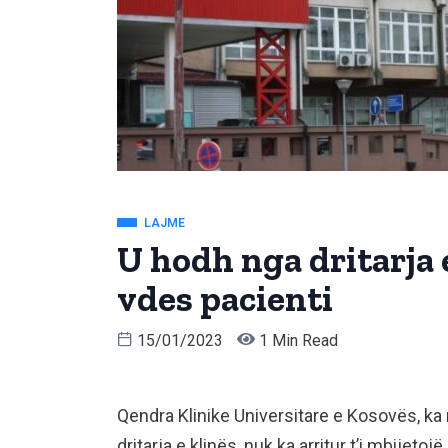
LAJME
U hodh nga dritarja 
vdes pacienti
15/01/2023
1 Min Read
Qendra Klinike Universitare e Kosovës, ka n
dritarja e klinës, nuk ka arritur t’i mbijetoj