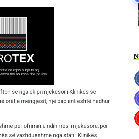
fton se nga ekipi mjekësor i Klinikës së
 në orët e mëngjesit, një pacient është hedhur
shme për ofrimin e ndihmës mjekësore, por
s së vazhdueshme nga stafi i Klinikës