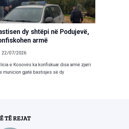
astisen dy shtëpi në Podujevë,
onfiskohen armë
22/07/2026
licia e Kosovës ka konfiskuar disa armë zjarri
e municion gjatë bastisjes së dy
Ë TË REJAT