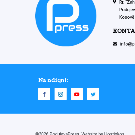
Rr. "Zah
Podujev
Kosovë
KONTA
info@p
Na ndiqni:
©2026 PodujevaPress. Website by Hostinkos.