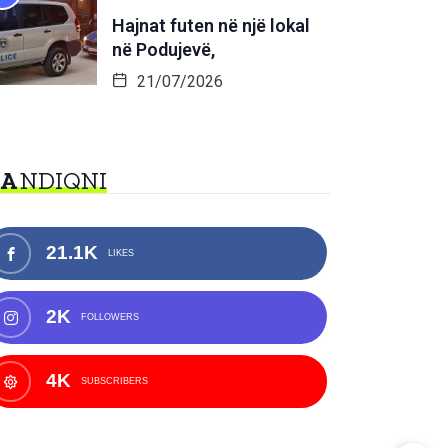
Hajnat futen në një lokal
në Podujevë,
21/07/2026
NA
NDIQNI
21.1K
LIKES
2K
FOLLOWERS
4K
SUBSCRIBERS