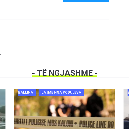
.
- TË NGJASHME
-
BALLINA
LAJME NGA PODUJEVA