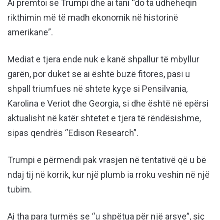
Ai premtoi se Trumpi dhe ai tani “do ta udhëheqin
rikthimin më të madh ekonomik në historinë
amerikane”.
Mediat e tjera ende nuk e kanë shpallur të mbyllur
garën, por duket se ai është buzë fitores, pasi u
shpall triumfues në shtete kyçe si Pensilvania,
Karolina e Veriot dhe Georgia, si dhe është në epërsi
aktualisht në katër shtetet e tjera të rëndësishme,
sipas qendrës “Edison Research”.
Trumpi e përmendi pak vrasjen në tentativë që u bë
ndaj tij në korrik, kur një plumb ia rroku veshin në një
tubim.
Ai tha para turmës se “u shpëtua për një arsye”, siç