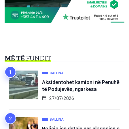
MË TË
FUNDIT
BALLINA
Aksidentohet kamioni në Penuhë
të Podujevës, ngarkesa
27/07/2026
BALLINA
Policia jep detaje për plagosjen e