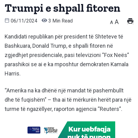
Trumpi e shpall fitoren
06/11/2024
3 Min Read
A
A
Kandidati republikan për president të Shteteve të
Bashkuara, Donald Trump, e shpalli fitoren në
zgjedhjet presidenciale, pasi televizioni “Fox Neës”
parashikoi se ai e ka mposhtur demokraten Kamala
Harris.
“Amerika na ka dhënë një mandat të pashembullt
dhe të fuqishëm” – tha ai të mërkurën herët para një
turme të ngazëllyer, raporton agjencia “Reuters”.