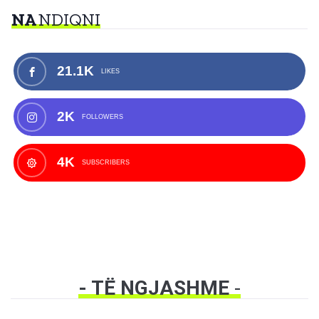
NA
NDIQNI
21.1K
LIKES
2K
FOLLOWERS
4K
SUBSCRIBERS
- TË NGJASHME
-