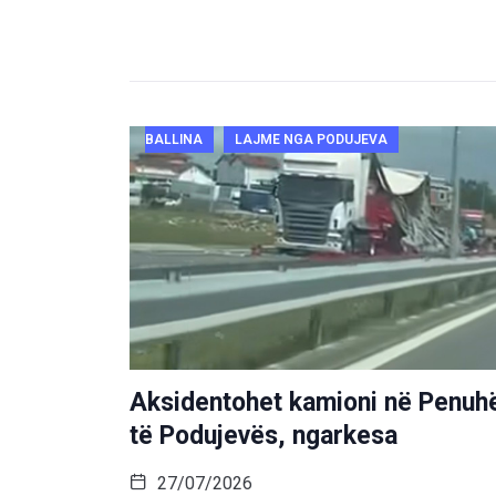
BALLINA
LAJME NGA PODUJEVA
Aksidentohet kamioni në Penuh
të Podujevës, ngarkesa
27/07/2026