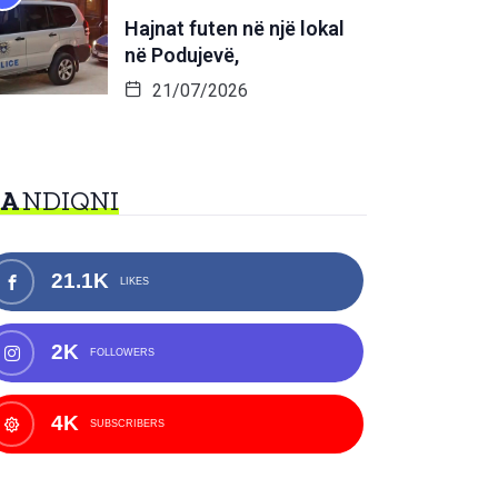
Hajnat futen në një lokal
në Podujevë,
21/07/2026
NA
NDIQNI
21.1K
LIKES
2K
FOLLOWERS
4K
SUBSCRIBERS