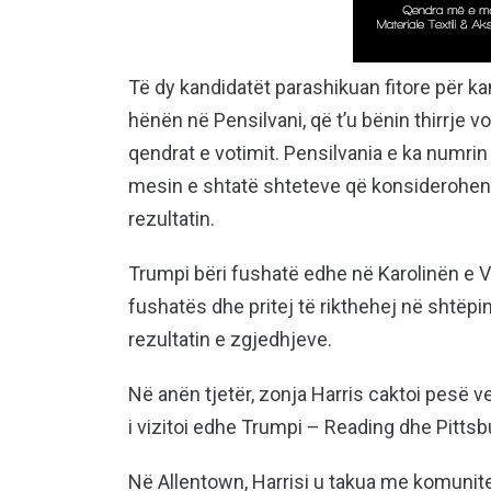
Të dy kandidatët parashikuan fitore për k
hënën në Pensilvani, që t’u bënin thirrje 
qendrat e votimit. Pensilvania e ka numri
mesin e shtatë shteteve që konsiderohen 
rezultatin.
Trumpi bëri fushatë edhe në Karolinën e V
fushatës dhe pritej të rikthehej në shtëpinë
rezultatin e zgjedhjeve.
Në anën tjetër, zonja Harris caktoi pesë v
i vizitoi edhe Trumpi – Reading dhe Pittsb
Në Allentown, Harrisi u takua me komunite