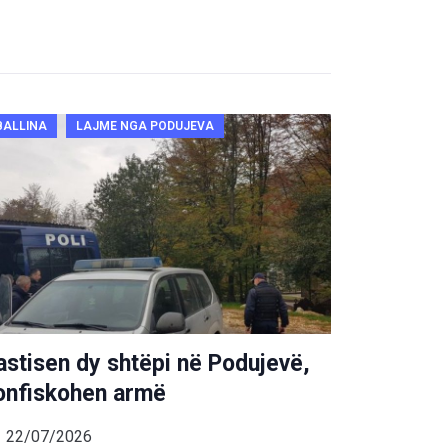
BALLINA
LAJME NGA PODUJEVA
astisen dy shtëpi në Podujevë,
onfiskohen armë
22/07/2026