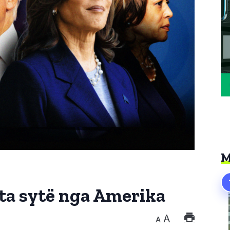
M
ota sytë nga Amerika
A
A