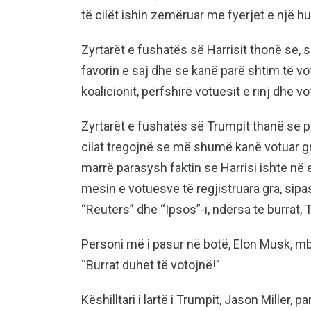
të cilët ishin zemëruar me fyerjet e një hu
Zyrtarët e fushatës së Harrisit thonë se, 
favorin e saj dhe se kanë parë shtim të v
koalicionit, përfshirë votuesit e rinj dhe v
Zyrtarët e fushatës së Trumpit thanë se po
cilat tregojnë se më shumë kanë votuar g
marrë parasysh faktin se Harrisi ishte në 
mesin e votuesve të regjistruara gra, sipa
“Reuters” dhe “Ipsos”-i, ndërsa te burrat,
Personi më i pasur në botë, Elon Musk, mbës
“Burrat duhet të votojnë!”
Këshilltari i lartë i Trumpit, Jason Miller,