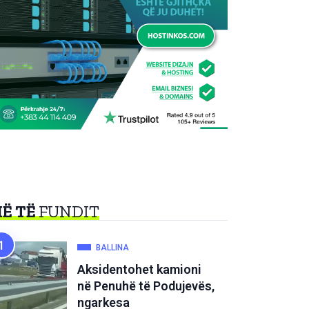
Ë TË
FUNDIT
BALLINA
Aksidentohet kamioni
në Penuhë të Podujevës,
ngarkesa