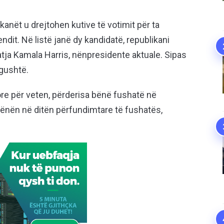
kanët u drejtohen kutive të votimit për ta
dit. Në listë janë dy kandidatë, republikani
tja Kamala Harris, nënpresidente aktuale. Sipas
ngushtë.
ore për veten, përderisa bënë fushatë në
 hënën në ditën përfundimtare të fushatës,