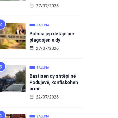
27/07/2026
BALLINA
Policia jep detaje për
plagosjen e dy
27/07/2026
BALLINA
Bastisen dy shtëpi në
Podujevë, konfiskohen
armë
22/07/2026
BALLINA