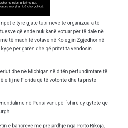
ampet e tyre gjatë tubimeve të organizuara të
votuesve që ende nuk kanë votuar për të dalë në
n më të madh të votave në Kolegjin Zgjedhor në
kyçe për garën dhe që pritet ta vendosin
eriut dhe në Michigan në ditën përfundimtare të
 e tij në Florida që të votonte dhe ta priste
endndalime në Pensilvani, përfshirë dy qytete që
urgh.
tin e banorëve me prejardhje nga Porto Rikoja,