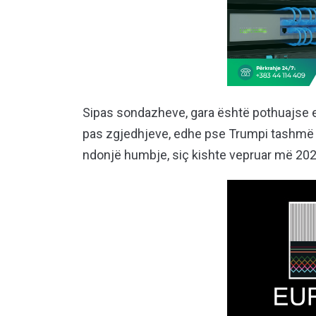
Sipas sondazheve, gara është pothuajse e 
pas zgjedhjeve, edhe pse Trumpi tashmë ka
ndonjë humbje, siç kishte vepruar më 202