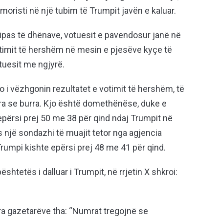
moristi në një tubim të Trumpit javën e kaluar.
sipas të dhënave, votuesit e pavendosur janë në
otimit të hershëm në mesin e pjesëve kyçe të
otuesit me ngjyrë.
 i vëzhgonin rezultatet e votimit të hershëm, të
ra se burra. Kjo është domethënëse, duke e
epërsi prej 50 me 38 për qind ndaj Trumpit në
s një sondazhi të muajit tetor nga agjencia
 Trumpi kishte epërsi prej 48 me 41 për qind.
htetës i dalluar i Trumpit, në rrjetin X shkroi:
 para gazetarëve tha: “Numrat tregojnë se