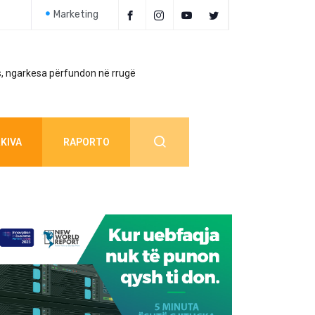
Marketing
, ngarkesa përfundon në rrugë
Policia jep detaj
KIVA
RAPORTO