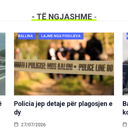
- TË NGJASHME
-
BALLINA
LAJME NGA PODUJEVA
ë
Policia jep detaje për plagosjen e
B
dy
k
27/07/2026