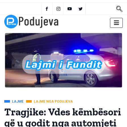
LAJME
LAJME NGA PODUJEVA
Tragjike: Vdes këmbësori
që u godit nga automjeti