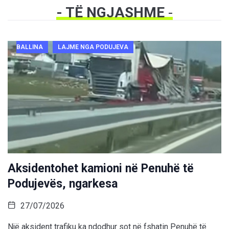
- TË NGJASHME
-
BALLINA
LAJME NGA PODUJEVA
Aksidentohet kamioni në Penuhë të
Podujevës, ngarkesa
27/07/2026
Një aksident trafiku ka ndodhur sot në fshatin Penuhë të