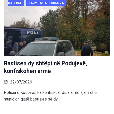
BALLINA
LAJME NGA PODUJEVA
Bastisen dy shtëpi në Podujevë,
konfiskohen armë
22/07/2026
Policia e Kosovës ka konfiskuar disa armë zjarri dhe
municion gjatë bastisjes së dy