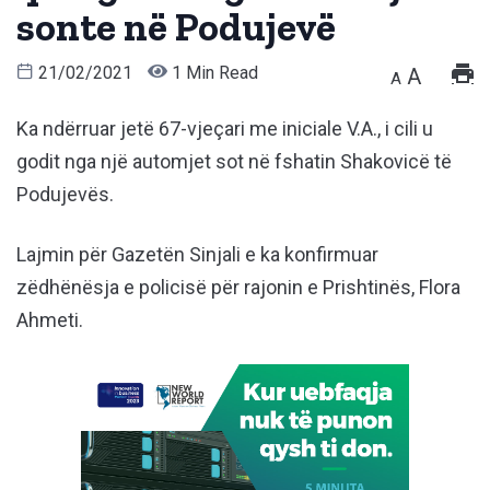
sonte në Podujevë
21/02/2021
1 Min Read
A
A
Ka ndërruar jetë 67-vjeçari me iniciale V.A., i cili u
godit nga një automjet sot në fshatin Shakovicë të
Podujevës.
Lajmin për Gazetën Sinjali e ka konfirmuar
zëdhënësja e policisë për rajonin e Prishtinës, Flora
Ahmeti.