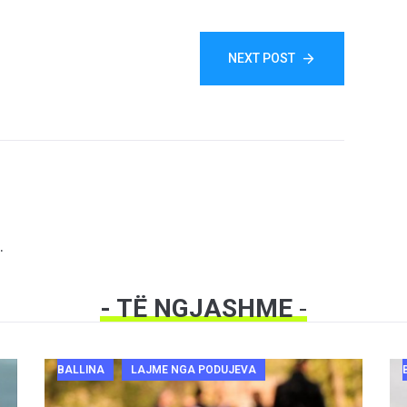
NEXT POST
.
- TË NGJASHME
-
BALLINA
LAJME NGA PODUJEVA