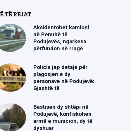
Ë TË REJAT
Aksidentohet kamioni
në Penuhë të
Podujevës, ngarkesa
përfundon në rrugë
Policia jep detaje për
plagosjen e dy
personave në Podujevë:
Gjashtë të
Bastisen dy shtëpi në
Podujevë, konfiskohen
armë e municion, dy të
dyshuar