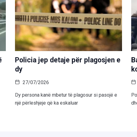
ë
Policia jep detaje për plagosjen e
B
dy
k
27/07/2026
Dy persona kanë mbetur të plagosur si pasojë e
Po
një përleshjeje që ka eskaluar
dh