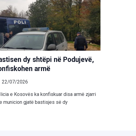
astisen dy shtëpi në Podujevë,
onfiskohen armë
22/07/2026
licia e Kosovës ka konfiskuar disa armë zjarri
e municion gjatë bastisjes së dy