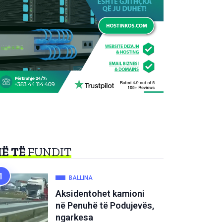
Ë TË
FUNDIT
BALLINA
Aksidentohet kamioni
në Penuhë të Podujevës,
ngarkesa