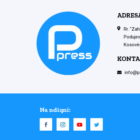
ADRES
Rr. "Zah
Podujev
Kosovë
KONTA
info@p
Na ndiqni: