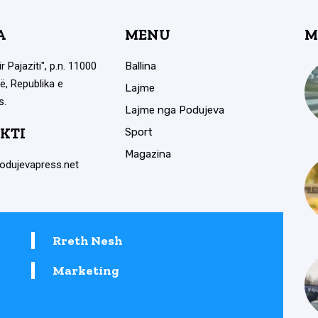
A
MENU
M
ir Pajaziti", p.n. 11000
Ballina
ë, Republika e
Lajme
s.
Lajme nga Podujeva
KTI
Sport
Magazina
odujevapress.net
Rreth Nesh
Marketing