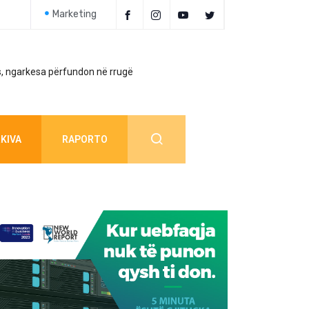
Marketing
, ngarkesa përfundon në rrugë
Policia jep detaj
KIVA
RAPORTO