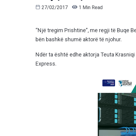
27/02/2017
1 Min Read
“Një tregim Prishtine”, me regji të Buqe Ber
bën bashkë shumë aktorë të njohur.
Ndër ta është edhe aktorja Teuta Krasniq
Express.