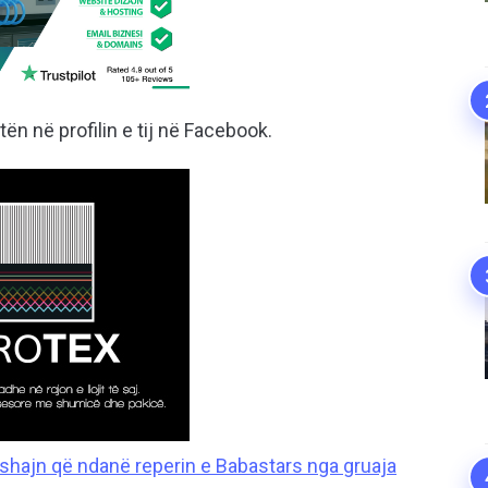
tën në profilin e tij në Facebook.
hajn që ndanë reperin e Babastars nga gruaja