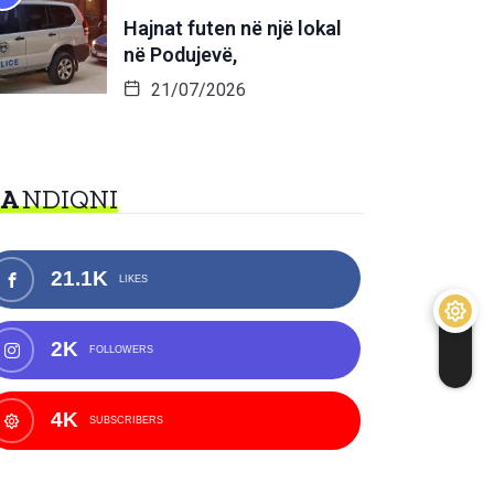
Hajnat futen në një lokal
në Podujevë,
21/07/2026
NA
NDIQNI
21.1K
LIKES
2K
FOLLOWERS
4K
SUBSCRIBERS