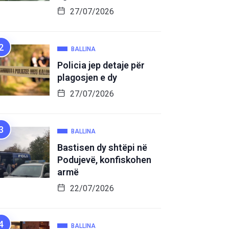
27/07/2026
BALLINA
Policia jep detaje për
plagosjen e dy
27/07/2026
BALLINA
Bastisen dy shtëpi në
Podujevë, konfiskohen
armë
22/07/2026
BALLINA