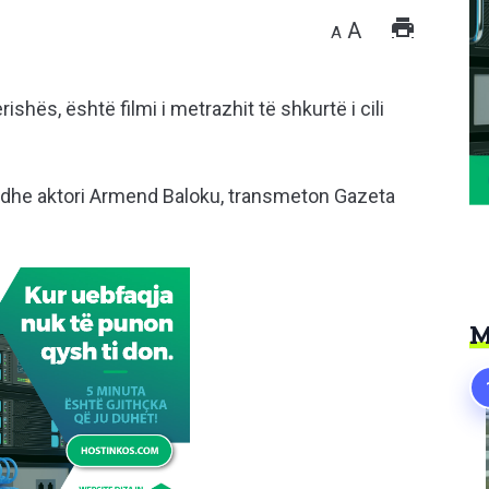
A
A
ishës, është filmi i metrazhit të shkurtë i cili
i dhe aktori Armend Baloku, transmeton Gazeta
M