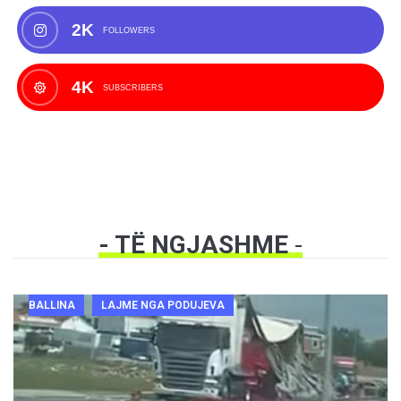
2K
FOLLOWERS
4K
SUBSCRIBERS
- TË NGJASHME
-
BALLINA
LAJME NGA PODUJEVA