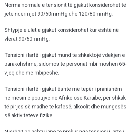
Norma normale e tensionit të gjakut konsiderohet të
jetë ndërmjet 90/60mmHg dhe 120/80mmHg.
Shtypje e ulët e gjakut konsiderohet kur është në
vlerat 90/60mmHg.
Tensioni i lartë i gjakut mund të shkaktojë vdekjen e
parakohshme, sidomos te personat mbi moshën 65-
vjeç dhe me mbipeshë.
Tensioni i lartë i gjakut është më tepër i pranishëm
në mesin e popujve në Afrikë ose Karaibe, për shkak
të pirjes së madhe të kafesë, alkoolit dhe mungesës
së aktiviteteve fizike.
Njerëzit po ashtu janë të prekur nga tensioni i lartë i