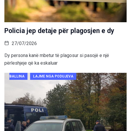
Policia jep detaje për plagosjen e dy
27/07/2026
Dy persona kanë mbetur të plagosur si pasojë e një
përleshjeje që ka eskaluar
BALLINA
LAJME NGA PODUJEVA