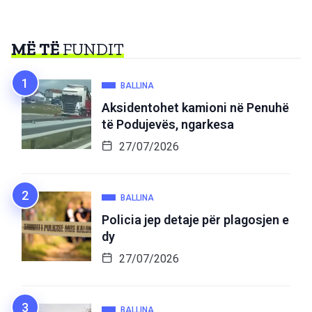
MË TË
FUNDIT
BALLINA
Aksidentohet kamioni në Penuhë
të Podujevës, ngarkesa
27/07/2026
BALLINA
Policia jep detaje për plagosjen e
dy
27/07/2026
BALLINA