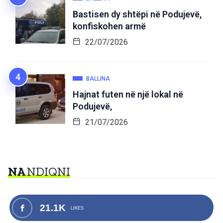
Bastisen dy shtëpi në Podujevë,
konfiskohen armë
22/07/2026
BALLINA
Hajnat futen në një lokal në
Podujevë,
21/07/2026
NA
NDIQNI
21.1K
LIKES