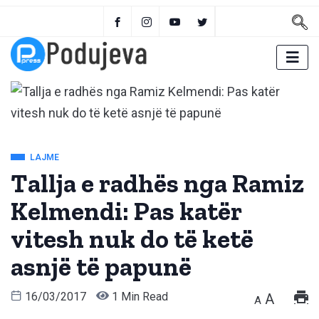
LAJME
Tallja e radhës nga Ramiz
Kelmendi: Pas katër
vitesh nuk do të ketë
asnjë të papunë
16/03/2017
1 Min Read
A
A