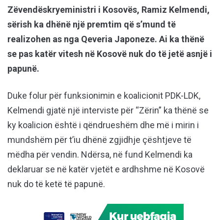
Zëvendëskryeministri i Kosovës, Ramiz Kelmendi,
sërish ka dhënë një premtim që s’mund të
realizohen as nga Qeveria Japoneze. Ai ka thënë
se pas katër vitesh në Kosovë nuk do të jetë asnjë i
papunë.
Duke folur për funksionimin e koalicionit PDK-LDK,
Kelmendi gjatë një interviste për “Zërin” ka thënë se
ky koalicion është i qëndrueshëm dhe më i mirin i
mundshëm për t’iu dhënë zgjidhje çështjeve të
mëdha për vendin. Ndërsa, në fund Kelmendi ka
deklaruar se në katër vjetët e ardhshme në Kosovë
nuk do të ketë të papunë.