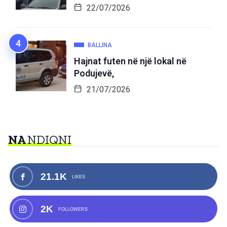
22/07/2026
BALLINA
Hajnat futen në një lokal në
Podujevë,
21/07/2026
NA
NDIQNI
21.1K
LIKES
2K
FOLLOWERS