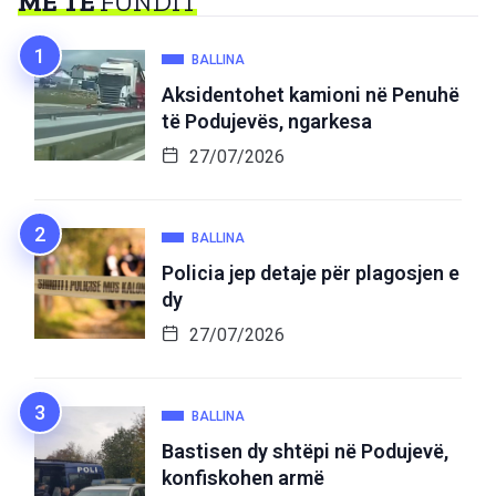
MË TË
FUNDIT
BALLINA
Aksidentohet kamioni në Penuhë
të Podujevës, ngarkesa
27/07/2026
BALLINA
Policia jep detaje për plagosjen e
dy
27/07/2026
BALLINA
Bastisen dy shtëpi në Podujevë,
konfiskohen armë