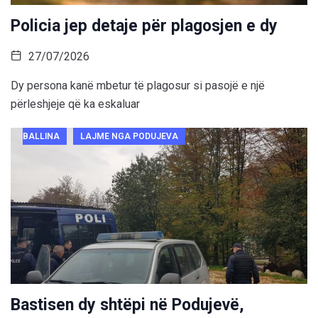
Policia jep detaje për plagosjen e dy
27/07/2026
Dy persona kanë mbetur të plagosur si pasojë e një
përleshjeje që ka eskaluar
BALLINA
LAJME NGA PODUJEVA
Bastisen dy shtëpi në Podujevë,