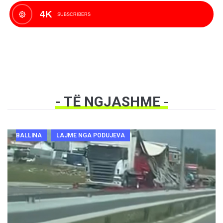
4K
SUBSCRIBERS
- TË NGJASHME
-
BALLINA
LAJME NGA PODUJEVA