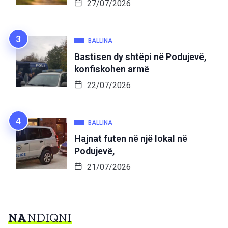
27/07/2026
BALLINA
Bastisen dy shtëpi në Podujevë,
konfiskohen armë
22/07/2026
BALLINA
Hajnat futen në një lokal në
Podujevë,
21/07/2026
NA
NDIQNI