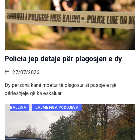
Policia jep detaje për plagosjen e dy
27/07/2026
Dy persona kanë mbetur të plagosur si pasojë e një
përleshjeje që ka eskaluar
BALLINA
LAJME NGA PODUJEVA