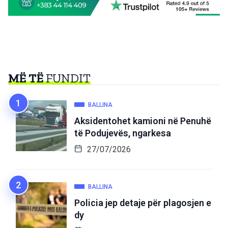
MË TË
FUNDIT
BALLINA
Aksidentohet kamioni në Penuhë
të Podujevës, ngarkesa
27/07/2026
BALLINA
Policia jep detaje për plagosjen e
dy