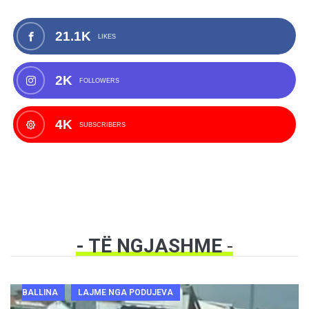
21.1K
LIKES
2K
FOLLOWERS
4K
SUBSCRIBERS
- TË NGJASHME
-
BALLINA
LAJME NGA PODUJEVA