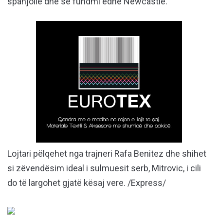
spanjolle dhe së fundmi edhe Newcastle.
Lojtari pëlqehet nga trajneri Rafa Benitez dhe shihet
si zëvendësim ideal i sulmuesit serb, Mitrovic, i cili
do të largohet gjatë kësaj vere. /Express/