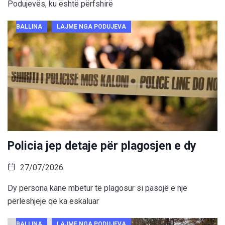
Podujevës, ku është përfshirë
BALLINA
LAJME NGA PODUJEVA
Policia jep detaje për plagosjen e dy
27/07/2026
Dy persona kanë mbetur të plagosur si pasojë e një
përleshjeje që ka eskaluar
BALLINA
LAJME NGA PODUJEVA