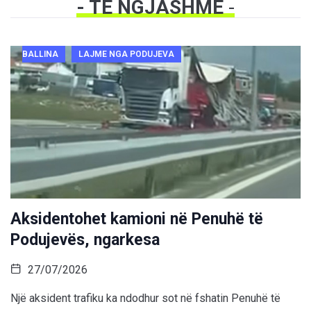
- TË NGJASHME
-
BALLINA
LAJME NGA PODUJEVA
Aksidentohet kamioni në Penuhë të
Podujevës, ngarkesa
27/07/2026
Një aksident trafiku ka ndodhur sot në fshatin Penuhë të