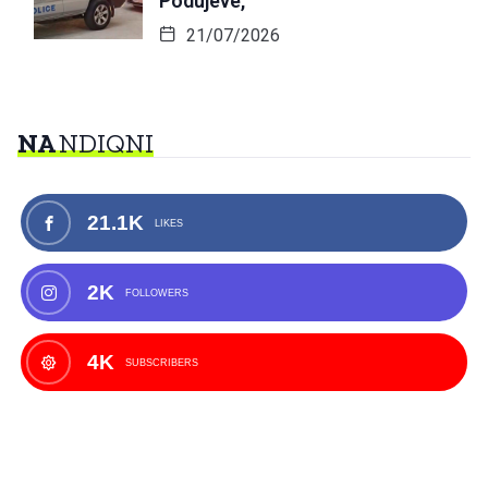
Podujevë,
21/07/2026
NA
NDIQNI
21.1K
LIKES
2K
FOLLOWERS
4K
SUBSCRIBERS