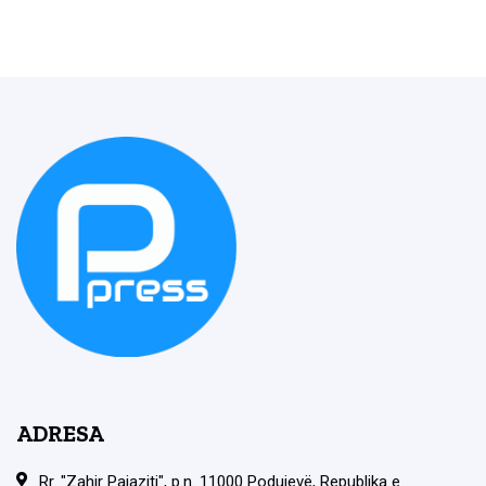
ADRESA
Rr. "Zahir Pajaziti", p.n. 11000 Podujevë, Republika e