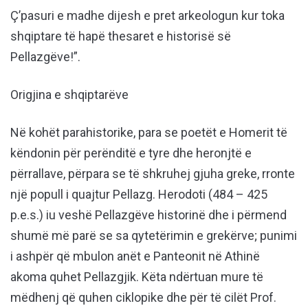
Ç’pasuri e madhe dijesh e pret arkeologun kur toka
shqiptare të hapë thesaret e historisë së
Pellazgëve!”.
Origjina e shqiptarëve
Në kohët parahistorike, para se poetët e Homerit të
këndonin për perënditë e tyre dhe heronjtë e
përrallave, përpara se të shkruhej gjuha greke, rronte
një popull i quajtur Pellazg. Herodoti (484 – 425
p.e.s.) iu veshë Pellazgëve historinë dhe i përmend
shumë më parë se sa qytetërimin e grekërve; punimi
i ashpër që mbulon anët e Panteonit në Athinë
akoma quhet Pellazgjik. Këta ndërtuan mure të
mëdhenj që quhen ciklopike dhe për të cilët Prof.