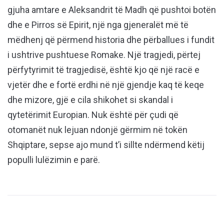
gjuha amtare e Aleksandrit të Madh që pushtoi botën
dhe e Pirros së Epirit, një nga gjeneralët më të
mëdhenj që përmend historia dhe përballues i fundit
i ushtrive pushtuese Romake. Një tragjedi, përtej
përfytyrimit të tragjedisë, është kjo që një racë e
vjetër dhe e fortë erdhi në një gjendje kaq të keqe
dhe mizore, gjë e cila shikohet si skandal i
qytetërimit Europian. Nuk është për çudi që
otomanët nuk lejuan ndonjë gërmim në tokën
Shqiptare, sepse ajo mund t’i sillte ndërmend këtij
populli lulëzimin e parë.