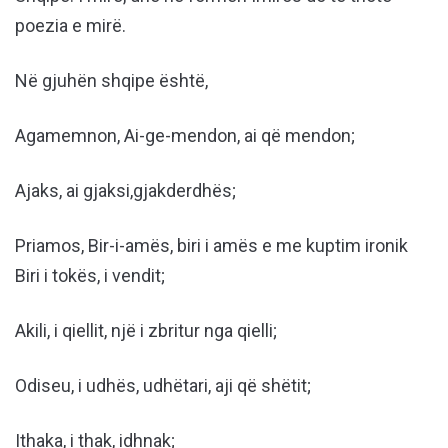
poezia e mirë.
Në gjuhën shqipe është,
Agamemnon, Ai-ge-mendon, ai që mendon;
Ajaks, ai gjaksi,gjakderdhës;
Priamos, Bir-i-amës, biri i amës e me kuptim ironik
Biri i tokës, i vendit;
Akili, i qiellit, një i zbritur nga qielli;
Odiseu, i udhës, udhëtari, aji që shëtit;
Ithaka, i thak, idhnak;