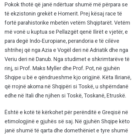
Pokok thotë që janë ndërtuar shumë më përpara se
të ekzistonin grekët e Homerit. Prej kësaj race të
fortë parahistorike mbetën vetëm Shqiptarët. Vetëm
më vonë u kuptua se Pellazgët qenë Ilirët e vjetër, e
para degë Indo-Europiane, perandoria e të cilëve
shtrihej që nga Azia e Vogël deri në Adriatik dhe nga
Veriu deri në Danub. Nga studimet e shkrimtarëve të
rinj, si Prof. Maks Myller dhe Prof. Pot, në gjuhën
Shqipe u bë e qëndrueshme kjo origjinë. Këta Ilirianë,
që rrojnë akoma në Shqipëri si Toskë, u shpërndanë
edhe në Itali dhe njihen si Toskë, Toskanë, Etruskë.
Është e kotë të kërkohet për perënditë e Greqisë në
etimologjinë e gjuhës së saj. Në gjuhën Shqipe këto
janë shumë të qarta dhe domethëniet e tyre shumë