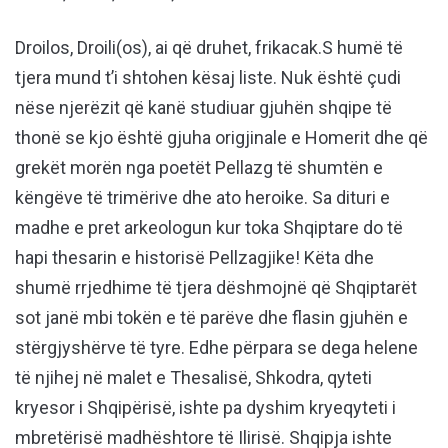
Droilos, Droili(os), ai që druhet, frikacak.S humë të
tjera mund t’i shtohen kësaj liste. Nuk është çudi
nëse njerëzit që kanë studiuar gjuhën shqipe të
thonë se kjo është gjuha origjinale e Homerit dhe që
grekët morën nga poetët Pellazg të shumtën e
këngëve të trimërive dhe ato heroike. Sa dituri e
madhe e pret arkeologun kur toka Shqiptare do të
hapi thesarin e historisë Pellzagjike! Këta dhe
shumë rrjedhime të tjera dëshmojnë që Shqiptarët
sot janë mbi tokën e të parëve dhe flasin gjuhën e
stërgjyshërve të tyre. Edhe përpara se dega helene
të njihej në malet e Thesalisë, Shkodra, qyteti
kryesor i Shqipërisë, ishte pa dyshim kryeqyteti i
mbretërisë madhështore të Ilirisë. Shqipja ishte