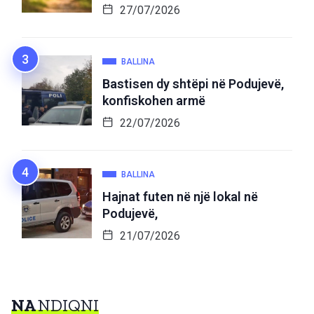
27/07/2026
BALLINA
Bastisen dy shtëpi në Podujevë,
konfiskohen armë
22/07/2026
BALLINA
Hajnat futen në një lokal në
Podujevë,
21/07/2026
NA
NDIQNI