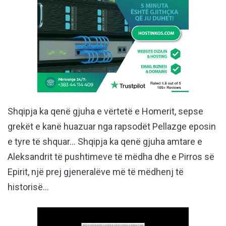
Shqipja ka qenë gjuha e vërtetë e Homerit, sepse
grekët e kanë huazuar nga rapsodët Pellazge eposin
e tyre të shquar… Shqipja ka qenë gjuha amtare e
Aleksandrit të pushtimeve të mëdha dhe e Pirros së
Epirit, një prej gjeneralëve më të mëdhenj të
historisë…