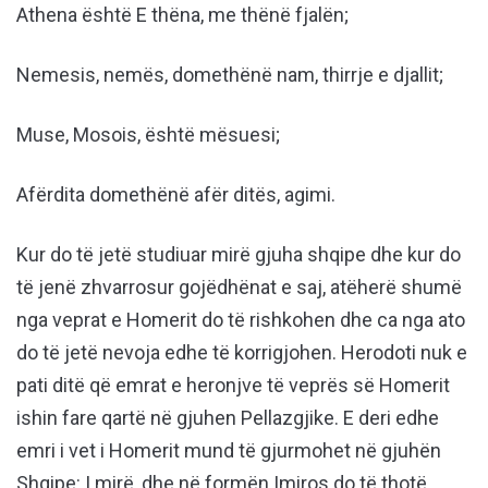
Athena është E thëna, me thënë fjalën;
Nemesis, nemës, domethënë nam, thirrje e djallit;
Muse, Mosois, është mësuesi;
Afërdita domethënë afër ditës, agimi.
Kur do të jetë studiuar mirë gjuha shqipe dhe kur do
të jenë zhvarrosur gojëdhënat e saj, atëherë shumë
nga veprat e Homerit do të rishkohen dhe ca nga ato
do të jetë nevoja edhe të korrigjohen. Herodoti nuk e
pati ditë që emrat e heronjve të veprës së Homerit
ishin fare qartë në gjuhen Pellazgjike. E deri edhe
emri i vet i Homerit mund të gjurmohet në gjuhën
Shqipe: I mirë, dhe në formën Imiros do të thotë