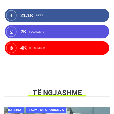
21.1K
LIKES
2K
FOLLOWERS
4K
SUBSCRIBERS
- TË NGJASHME
-
BALLINA
LAJME NGA PODUJEVA