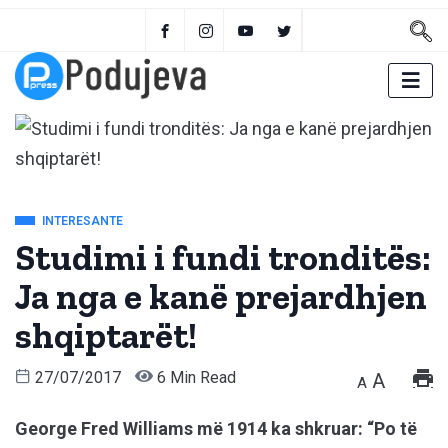
INTERESANTE
Studimi i fundi tronditës:
Ja nga e kanë prejardhjen
shqiptarët!
27/07/2017
6 Min Read
A
A
George Fred Williams më 1914 ka shkruar: “Po të