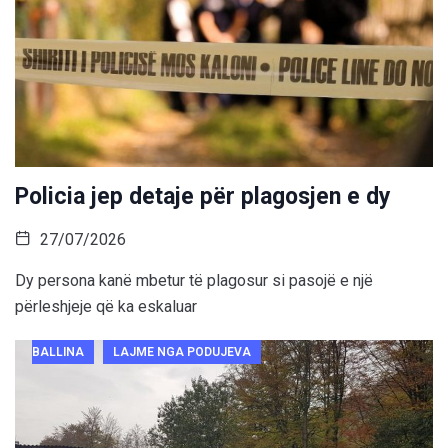
Policia jep detaje për plagosjen e dy
27/07/2026
Dy persona kanë mbetur të plagosur si pasojë e një
përleshjeje që ka eskaluar
BALLINA
LAJME NGA PODUJEVA