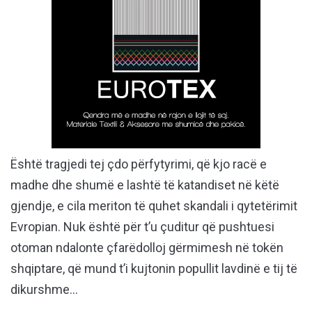
Është tragjedi tej çdo përfytyrimi, që kjo racë e
madhe dhe shumë e lashtë të katandiset në këtë
gjendje, e cila meriton të quhet skandali i qytetërimit
Evropian. Nuk është për t’u çuditur që pushtuesi
otoman ndalonte çfarëdolloj gërmimesh në tokën
shqiptare, që mund t’i kujtonin popullit lavdinë e tij të
dikurshme…