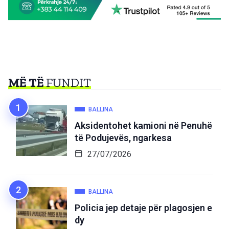
MË TË
FUNDIT
BALLINA
Aksidentohet kamioni në Penuhë
të Podujevës, ngarkesa
27/07/2026
BALLINA
Policia jep detaje për plagosjen e
dy