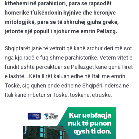
kthehemi në parahistori, para se rapsodët
homerikë t’u këndonin hyjnive dhe heronjve
mitologjikë, para se të shkruhej gjuha greke,
jetonte një popull i njohur me emrin Pellazg.
Shqiptarët janë të vetmit që kanë ardhur deri më sot
nga kjo racë e fuqishme parahistorike. Vetëm vitet e
fundit është përcaktuar se Pellazgët kanë qenë Ilirët
e lashtë… Këta Ilirët kaluan edhe në Itali me emrin
Toskë, siç quhen ende edhe në Shqipëri, ndërsa në
Itali kanë mbetur si Toskë, toskane, etruskë.