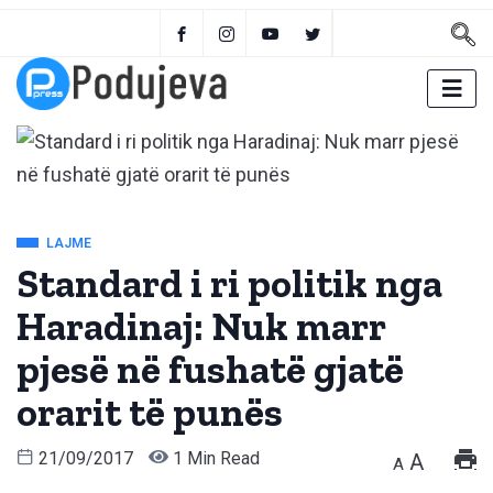
LAJME
Standard i ri politik nga
Haradinaj: Nuk marr
pjesë në fushatë gjatë
orarit të punës
21/09/2017
1 Min Read
A
A