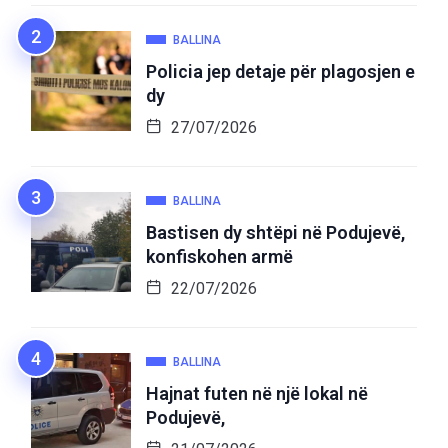
BALLINA
Policia jep detaje për plagosjen e
dy
27/07/2026
BALLINA
Bastisen dy shtëpi në Podujevë,
konfiskohen armë
22/07/2026
BALLINA
Hajnat futen në një lokal në
Podujevë,