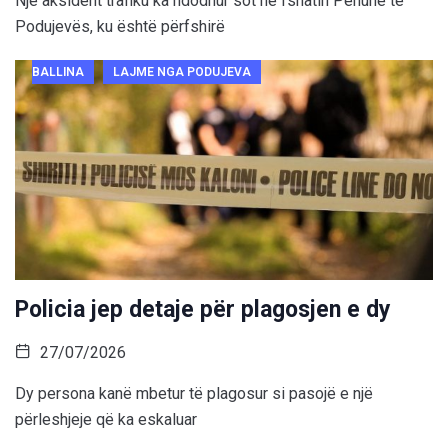
Një aksident trafiku ka ndodhur sot në fshatin Penuhë të
Podujevës, ku është përfshirë
BALLINA
LAJME NGA PODUJEVA
Policia jep detaje për plagosjen e dy
27/07/2026
Dy persona kanë mbetur të plagosur si pasojë e një
përleshjeje që ka eskaluar