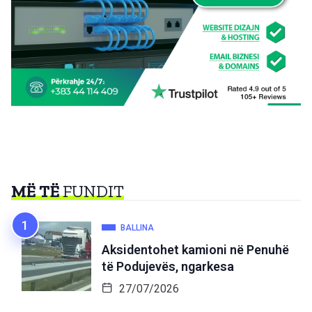
MË TË
FUNDIT
BALLINA
Aksidentohet kamioni në Penuhë
të Podujevës, ngarkesa
27/07/2026