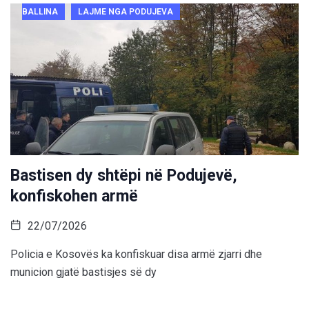
BALLINA
LAJME NGA PODUJEVA
Bastisen dy shtëpi në Podujevë,
konfiskohen armë
22/07/2026
Policia e Kosovës ka konfiskuar disa armë zjarri dhe
municion gjatë bastisjes së dy