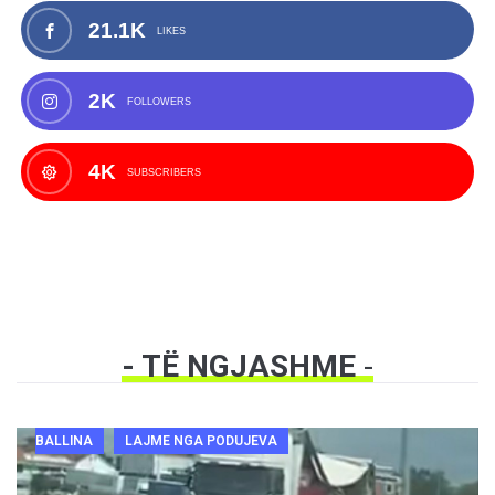
21.1K
LIKES
2K
FOLLOWERS
4K
SUBSCRIBERS
- TË NGJASHME
-
BALLINA
LAJME NGA PODUJEVA