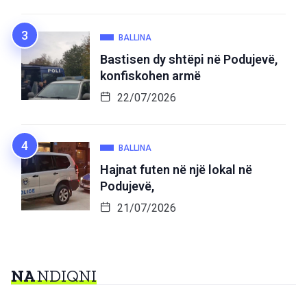
BALLINA
Bastisen dy shtëpi në Podujevë,
konfiskohen armë
22/07/2026
BALLINA
Hajnat futen në një lokal në
Podujevë,
21/07/2026
NA
NDIQNI