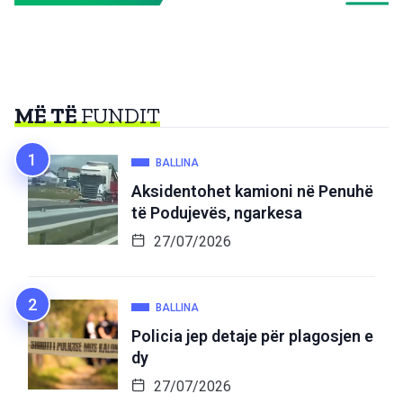
MË TË
FUNDIT
BALLINA
Aksidentohet kamioni në Penuhë
të Podujevës, ngarkesa
27/07/2026
BALLINA
Policia jep detaje për plagosjen e
dy
27/07/2026