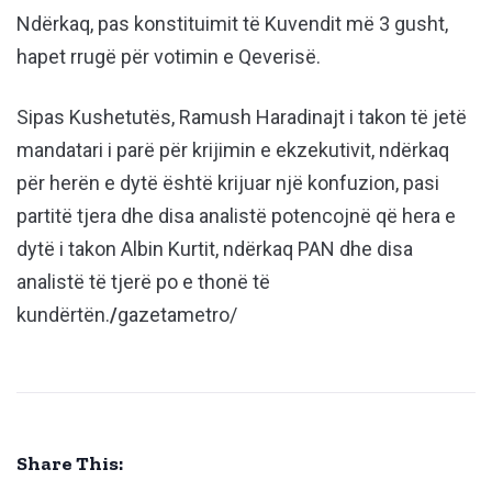
Ndërkaq, pas konstituimit të Kuvendit më 3 gusht,
hapet rrugë për votimin e Qeverisë.
Sipas Kushetutës, Ramush Haradinajt i takon të jetë
mandatari i parë për krijimin e ekzekutivit, ndërkaq
për herën e dytë është krijuar një konfuzion, pasi
partitë tjera dhe disa analistë potencojnë që hera e
dytë i takon Albin Kurtit, ndërkaq PAN dhe disa
analistë të tjerë po e thonë të
kundërtën.
/
gazetametro/
Share This: