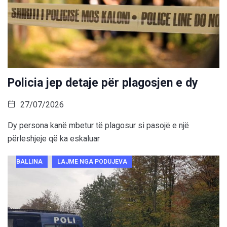
Policia jep detaje për plagosjen e dy
27/07/2026
Dy persona kanë mbetur të plagosur si pasojë e një
përleshjeje që ka eskaluar
BALLINA
LAJME NGA PODUJEVA