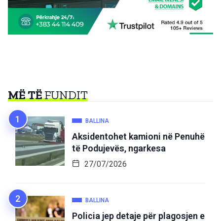
MË TË
FUNDIT
BALLINA
Aksidentohet kamioni në Penuhë
të Podujevës, ngarkesa
27/07/2026
BALLINA
Policia jep detaje për plagosjen e