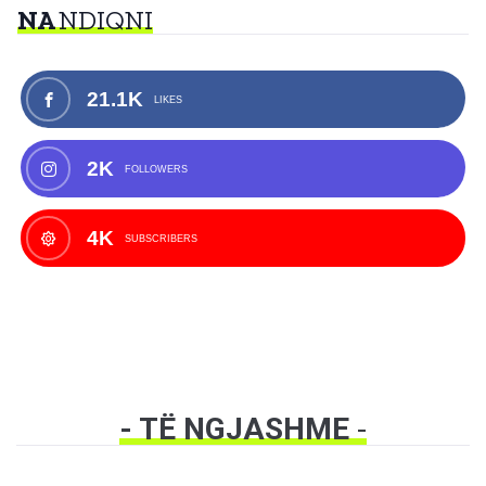
NA
NDIQNI
21.1K
LIKES
2K
FOLLOWERS
4K
SUBSCRIBERS
- TË NGJASHME
-