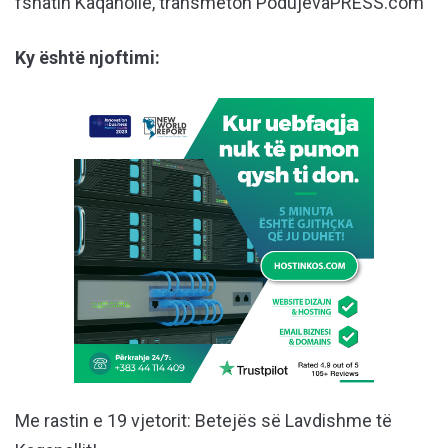
fshatin Kaqanollë, transmeton PodujevaPRESS.com
Ky është njoftimi:
Me rastin e 19 vjetorit: Betejës së Lavdishme të