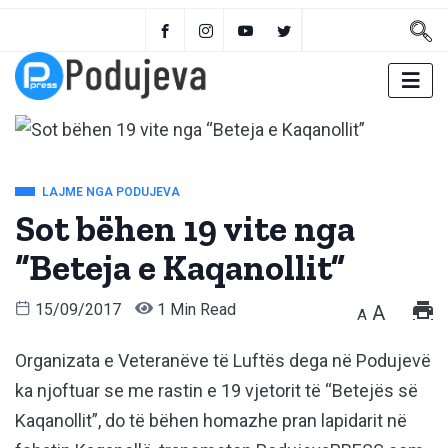
LAJME NGA PODUJEVA
Sot bëhen 19 vite nga
“Beteja e Kaqanollit”
15/09/2017
1 Min Read
A
A
Organizata e Veteranëve të Luftës dega në Podujevë
ka njoftuar se me rastin e 19 vjetorit të “Betejës së
Kaqanollit”, do të bëhen homazhe pran lapidarit në