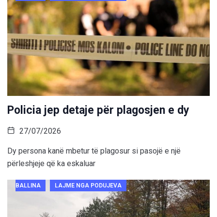
Policia jep detaje për plagosjen e dy
27/07/2026
Dy persona kanë mbetur të plagosur si pasojë e një
përleshjeje që ka eskaluar
BALLINA
LAJME NGA PODUJEVA