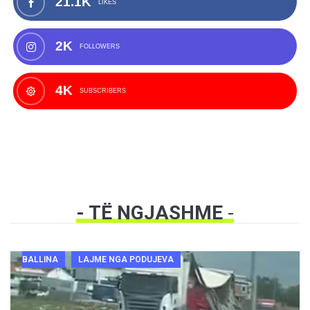
21.1K
LIKES
2K
FOLLOWERS
4K
SUBSCRIBERS
- TË NGJASHME
-
BALLINA
LAJME NGA PODUJEVA