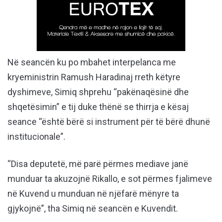
Në seancën ku po mbahet interpelanca me
kryeministrin Ramush Haradinaj rreth këtyre
dyshimeve, Simiq shprehu “pakënaqësinë dhe
shqetësimin” e tij duke thënë se thirrja e kësaj
seance “është bërë si instrument për të bërë dhunë
institucionale”.
“Disa deputetë, më parë përmes mediave janë
munduar ta akuzojnë Rikallo, e sot përmes fjalimeve
në Kuvend u munduan në njëfarë mënyre ta
gjykojnë”, tha Simiq në seancën e Kuvendit.