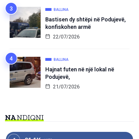
BALLINA
Bastisen dy shtëpi në Podujevë,
konfiskohen armë
22/07/2026
BALLINA
Hajnat futen në një lokal në
Podujevë,
21/07/2026
NA
NDIQNI