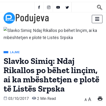
LAJME
Slavko Simiq: Ndaj
Rikallos po bëhet linçim,
ai ka mbështetjen e plotë
të Listës Srpska
03/10/2017
2 Min Read
A
A