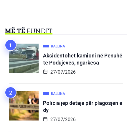
MË TË
FUNDIT
BALLINA
Aksidentohet kamioni në Penuhë
të Podujevës, ngarkesa
27/07/2026
BALLINA
Policia jep detaje për plagosjen e
dy
27/07/2026