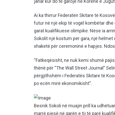
janar kur do të garojë në Korenë e Jugut
Ai ka thirrur Federatën Skitare të Kosovë
futur në një ekip të vogël kombëtar dhe e
garat kualifikuese olimpike. Nëse ia arri
Sokolit një kostum për gara, një helmet
xhaketë për ceremoninë e hapjes. Ndosh
“Fatkeqësisht, ne nuk kemi shumë pajisje 
thënë për “The Wall Street Journal” Seli
përgjithshëm i Federatës Skitare të Kos
po ecën mirë ekonomikisht”.
Besnik Sokoli në muajin prill ka udhëtuar
marrë pjesë në garën e tij të parë kualif