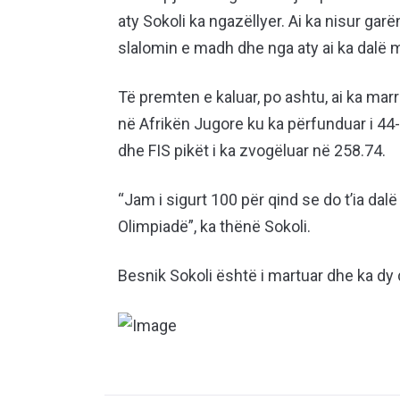
aty Sokoli ka ngazëllyer. Ai ka nisur gar
slalomin e madh dhe nga aty ai ka dalë 
Të premten e kaluar, po ashtu, ai ka ma
në Afrikën Jugore ku ka përfunduar i 44
dhe FIS pikët i ka zvogëluar në 258.74.
“Jam i sigurt 100 për qind se do t’ia dal
Olimpiadë”, ka thënë Sokoli.
Besnik Sokoli është i martuar dhe ka dy