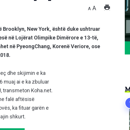
A
A
në Brooklyn, New York, është duke ushtruar
së në Lojërat Olimpike Dimërore e 13-të,
bahet në PyeongChang, Korenë Veriore, ose
2018.
jeç dhe skijimin e ka
6 muaj ai e ka zbuluar
M
SJ, transmeton Koha.net.
he falë aftësisë
ovës, ka fituar garën e
jin shkurt.