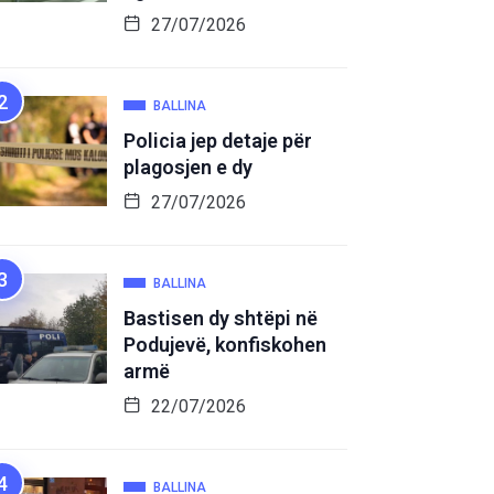
27/07/2026
BALLINA
Policia jep detaje për
plagosjen e dy
27/07/2026
BALLINA
Bastisen dy shtëpi në
Podujevë, konfiskohen
armë
22/07/2026
BALLINA