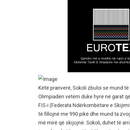
Këtë pranverë, Sokoli zbuloi se mund të 
Olimpiadën vetëm duke hyrë në garat që
FIS-i (Federata Ndërkombëtare e Skijim
të fillojnë me 990 pikë dhe mund ta zvo
më mirë që skijojnë. Sokoli, duhet të arri