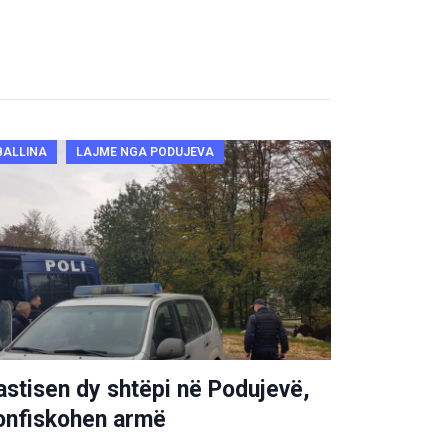
BALLINA
LAJME NGA PODUJEVA
astisen dy shtëpi në Podujevë,
onfiskohen armë