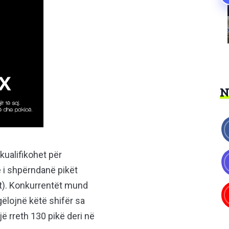
kualifikohet për
 i shpërndanë pikët
it). Konkurrentët mund
gëlojnë këtë shifër sa
jë rreth 130 pikë deri në