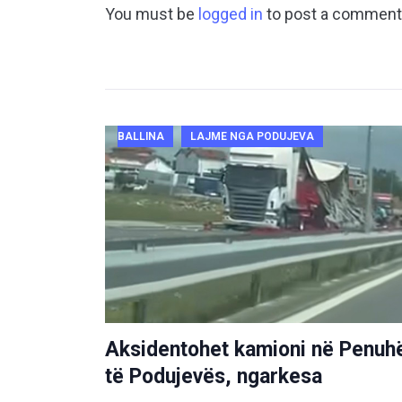
You must be
logged in
to post a comment
BALLINA
LAJME NGA PODUJEVA
Aksidentohet kamioni në Penuh
të Podujevës, ngarkesa