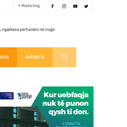
Marketing
, ngarkesa përfundon në rrugë
Policia jep detaj
KIVA
RAPORTO