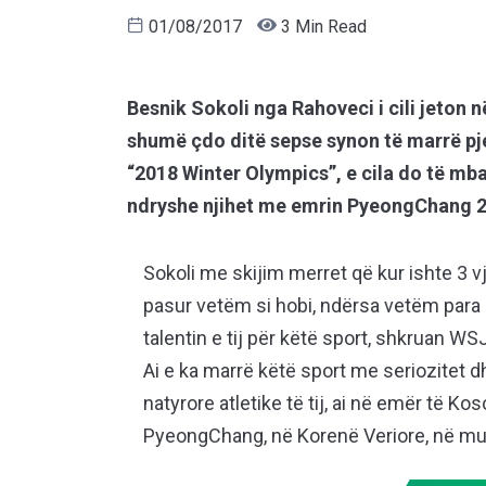
01/08/2017
3 Min Read
Besnik Sokoli nga Rahoveci i cili jeton 
shumë çdo ditë sepse synon të marrë pje
“2018 Winter Olympics”, e cila do të m
ndryshe njihet me emrin PyeongChang 
Sokoli me skijim merret që kur ishte 3 v
pasur vetëm si hobi, ndërsa vetëm para 
talentin e tij për këtë sport, shkruan W
Ai e ka marrë këtë sport me seriozitet d
natyrore atletike të tij, ai në emër të Kos
PyeongChang, në Korenë Veriore, në mua