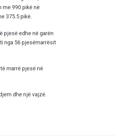
ën me 990 pikë në
me 375.5 pikë.
rrë pjesë edhe në garën
-ti nga 56 pjesëmarrësit
ë të marrë pjesë në
 djem dhe një vajzë.