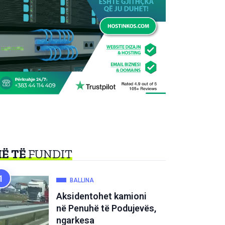
Ë TË
FUNDIT
BALLINA
Aksidentohet kamioni
në Penuhë të Podujevës,
ngarkesa