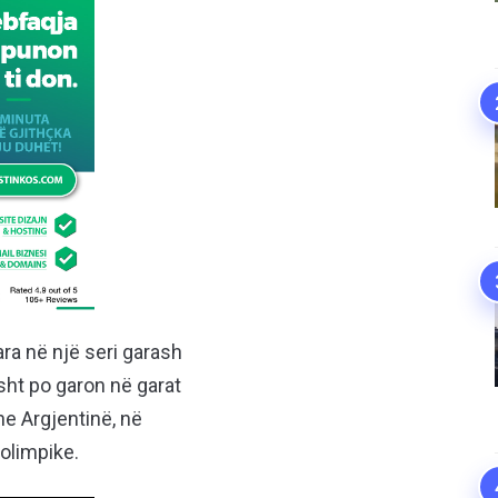
ara në një seri garash
sht po garon në garat
he Argjentinë, në
 olimpike.