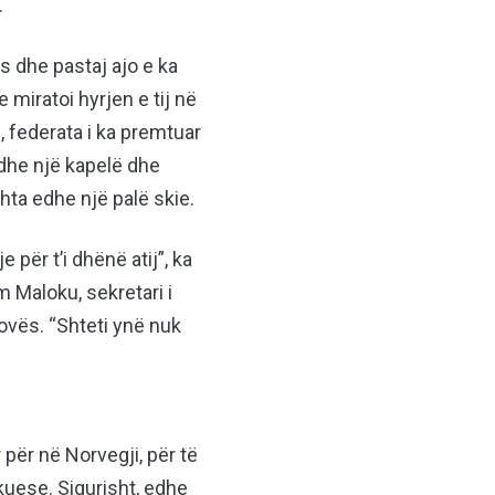
.
s dhe pastaj ajo e ka
 miratoi hyrjen e tij në
n, federata i ka premtuar
 dhe një kapelë dhe
ta edhe një palë skie.
për t’i dhënë atij”, ka
m Maloku, sekretari i
ovës. “Shteti ynë nuk
 për në Norvegji, për të
ikuese. Sigurisht, edhe