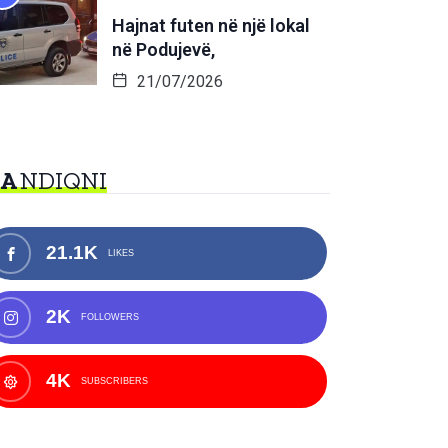
Hajnat futen në një lokal
në Podujevë,
21/07/2026
NA
NDIQNI
21.1K
LIKES
2K
FOLLOWERS
4K
SUBSCRIBERS