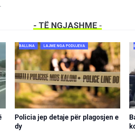
.
- TË NGJASHME
-
BALLINA
LAJME NGA PODUJEVA
ë
Policia jep detaje për plagosjen e
B
dy
k