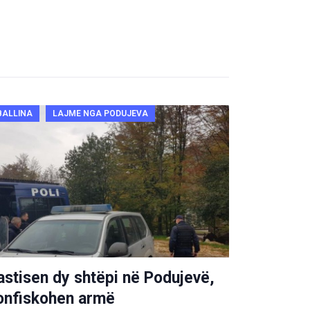
BALLINA
LAJME NGA PODUJEVA
astisen dy shtëpi në Podujevë,
onfiskohen armë