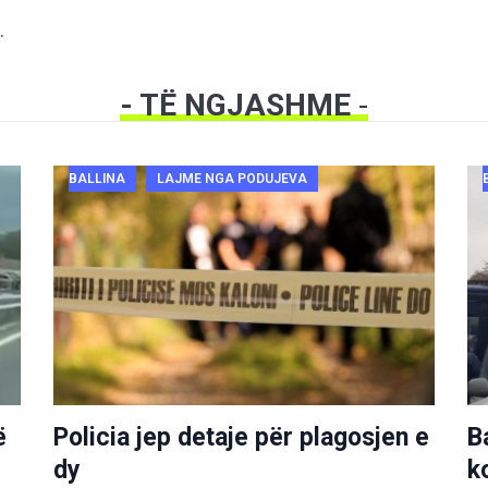
.
- TË NGJASHME
-
BALLINA
LAJME NGA PODUJEVA
ë
Policia jep detaje për plagosjen e
B
dy
k