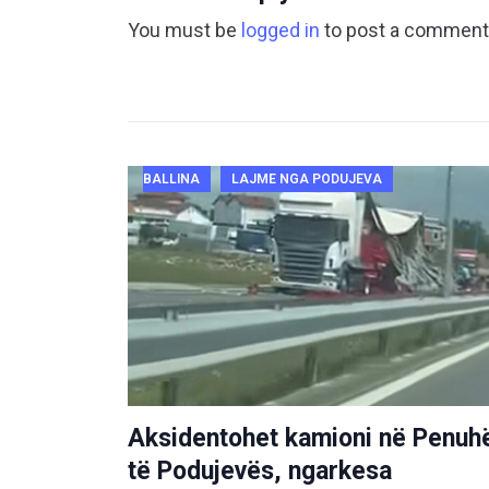
You must be
logged in
to post a comment
BALLINA
LAJME NGA PODUJEVA
Aksidentohet kamioni në Penuh
të Podujevës, ngarkesa