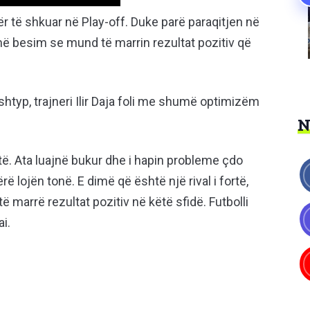
ër të shkuar në Play-off. Duke parë paraqitjen në
umë besim se mund të marrin rezultat pozitiv që
typ, trajneri Ilir Daja foli me shumë optimizëm
ë. Ata luajnë bukur dhe i hapin probleme çdo
ë lojën tonë. E dimë që është një rival i fortë,
 marrë rezultat pozitiv në këtë sfidë. Futbolli
i.