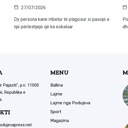
27/07/2026
Dy persona kanë mbetur të plagosur si pasojë e
Po
një përleshjeje që ka eskaluar
dh
A
MENU
M
ir Pajaziti", p.n. 11000
Ballina
ë, Republika e
Lajme
s.
Lajme nga Podujeva
KTI
Sport
Magazina
odujevapress.net