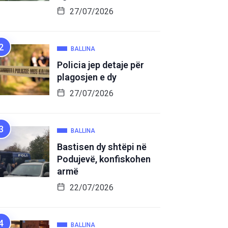
27/07/2026
BALLINA
Policia jep detaje për
plagosjen e dy
27/07/2026
BALLINA
Bastisen dy shtëpi në
Podujevë, konfiskohen
armë
22/07/2026
BALLINA