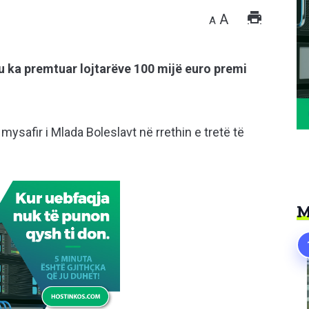
A
A
 u ka premtuar lojtarëve 100 mijë euro premi
ysafir i Mlada Boleslavt në rrethin e tretë të
M