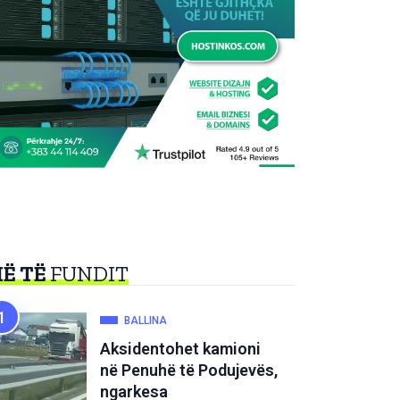
Ë TË
FUNDIT
BALLINA
Aksidentohet kamioni
në Penuhë të Podujevës,
ngarkesa