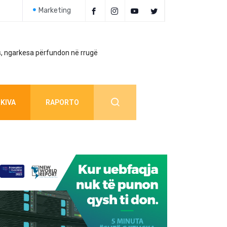
Marketing
, ngarkesa përfundon në rrugë
Policia jep detaj
KIVA
RAPORTO