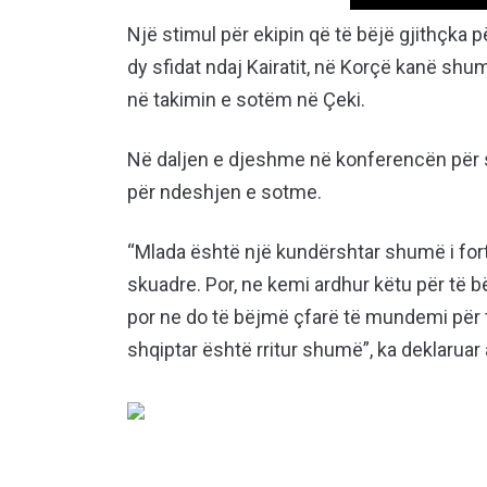
Një stimul për ekipin që të bëjë gjithçka p
dy sfidat ndaj Kairatit, në Korçë kanë sh
në takimin e sotëm në Çeki.
Në daljen e djeshme në konferencën për sh
për ndeshjen e sotme.
“Mlada është një kundërshtar shumë i fort
skuadre. Por, ne kemi ardhur këtu për të bër
por ne do të bëjmë çfarë të mundemi për të
shqiptar është rritur shumë”, ka deklaruar a