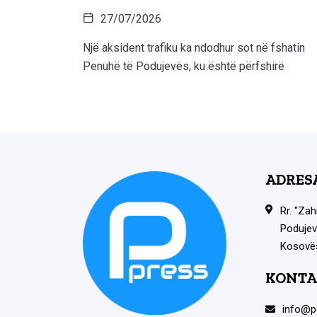
27/07/2026
Një aksident trafiku ka ndodhur sot në fshatin
Penuhë të Podujevës, ku është përfshirë
ADRES
Rr. "Zah
Podujev
Kosovë
KONTA
info@p