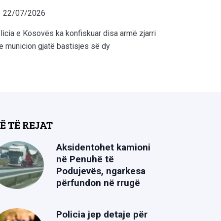
22/07/2026
licia e Kosovës ka konfiskuar disa armë zjarri
e municion gjatë bastisjes së dy
Ë TË REJAT
Aksidentohet kamioni
në Penuhë të
Podujevës, ngarkesa
përfundon në rrugë
Policia jep detaje për