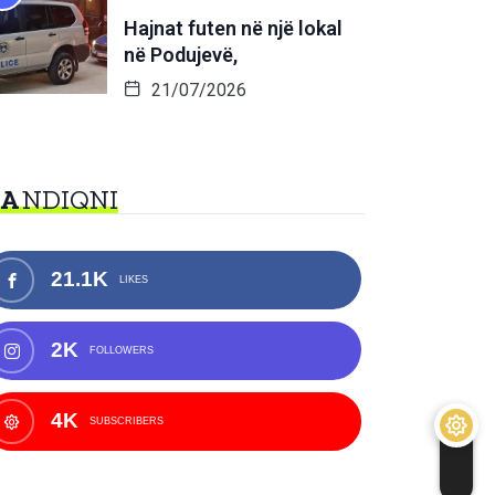
Hajnat futen në një lokal
në Podujevë,
21/07/2026
NA
NDIQNI
21.1K
LIKES
2K
FOLLOWERS
4K
SUBSCRIBERS