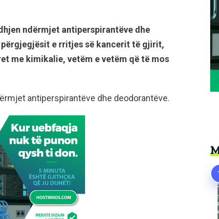
idhjen ndërmjet antiperspirantëve dhe
përgjegjësit e rritjes së kancerit të gjirit,
oret me kimikalie, vetëm e vetëm që të mos
dërmjet antiperspirantëve dhe deodorantëve.
M