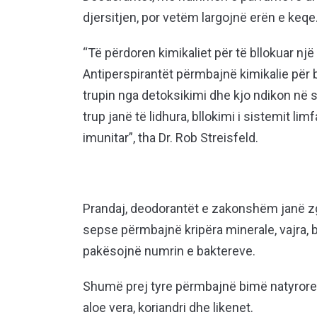
djersitjen, por vetëm largojnë erën e keqe
“Të përdoren kimikaliet për të bllokuar një
Antiperspirantët përmbajnë kimikalie për b
trupin nga detoksikimi dhe kjo ndikon në s
trup janë të lidhura, bllokimi i sistemit li
imunitar”, tha Dr. Rob Streisfeld.
Prandaj, deodorantët e zakonshëm janë zgj
sepse përmbajnë kripëra minerale, vajra, 
pakësojnë numrin e baktereve.
Shumë prej tyre përmbajnë bimë natyrore, 
aloe vera, koriandri dhe likenet.