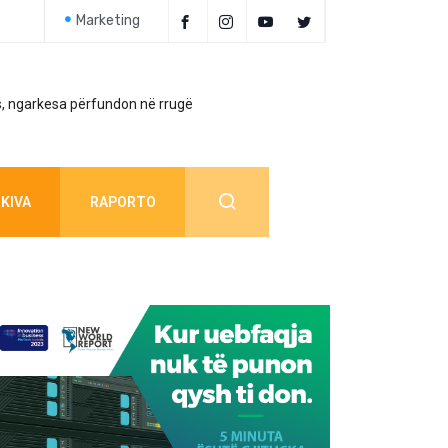
Marketing
, ngarkesa përfundon në rrugë
Policia jep detaj
KIVA
RAPORTO