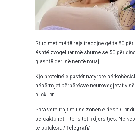
Studimet më të reja tregojnë që te 80 për 
është zvogëluar më shumë se 50 për qind,
gjashtë deri në nëntë muaj.
Kjo proteinë e pastër natyrore përkohësis
nëpërmjet përbërësve neurovegjetativ në 
bllokuar.
Para vetë trajtimit në zonën e dëshiruar du
përcaktohet intensiteti i djersitjes. Në k
të botoksit.
/Telegrafi/