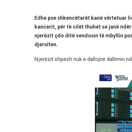
Edhe pse shkencëtarët kanë vërtetuar l
kancerit, për të cilët thuhet se janë ndër 
njerëzit çdo ditë vendosin të mbyllin p
djersiten.
Njerëzit shpesh nuk e dallojnë dallimin n