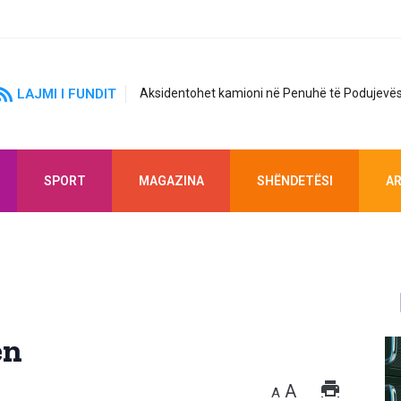
LAJMI I FUNDIT
Aksidentohet kamioni në Penuhë të Podujevës
SPORT
MAGAZINA
SHËNDETËSI
AR
en
A
A