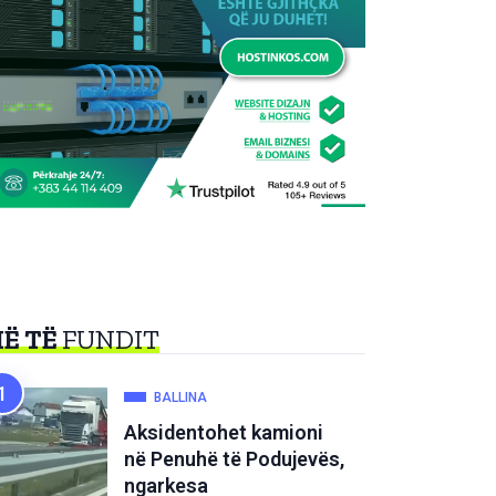
Ë TË
FUNDIT
BALLINA
Aksidentohet kamioni
në Penuhë të Podujevës,
ngarkesa