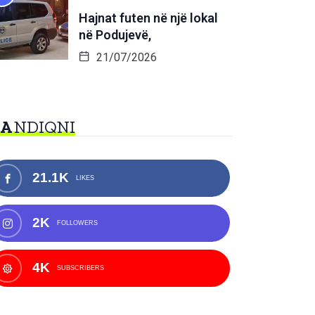
Hajnat futen në një lokal
në Podujevë,
21/07/2026
NA
NDIQNI
21.1K
LIKES
2K
FOLLOWERS
4K
SUBSCRIBERS