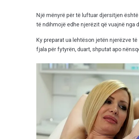
Një mënyrë për të luftuar djersitjen është
të ndihmojë edhe njerëzit që vuajnë nga dj
Ky preparat ua lehtëson jetën njerëzve të 
fjala për fytyrën, duart, shputat apo nënsqe