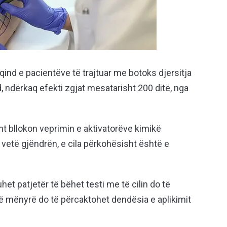
qind e pacientëve të trajtuar me botoks djersitja
 ndërkaq efekti zgjat mesatarisht 200 ditë, nga
ht bllokon veprimin e aktivatorëve kimikë
vetë gjëndrën, e cila përkohësisht është e
het patjetër të bëhet testi me të cilin do të
ëtë mënyrë do të përcaktohet dendësia e aplikimit