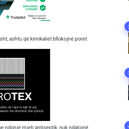
sht, ashtu që kimikaliet bllokojnë poret.
 ndonjë mjeti antiseptik, nuk ndalojnë