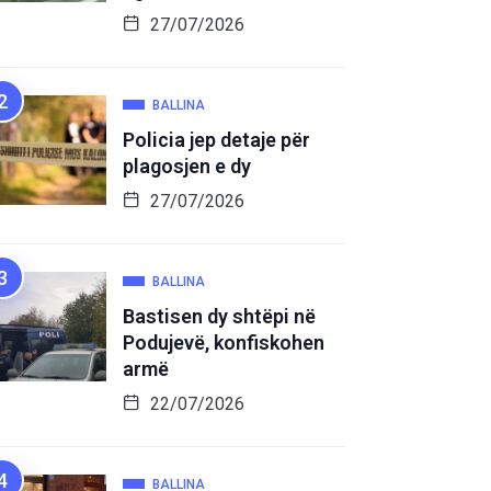
27/07/2026
BALLINA
Policia jep detaje për
plagosjen e dy
27/07/2026
BALLINA
Bastisen dy shtëpi në
Podujevë, konfiskohen
armë
22/07/2026
BALLINA