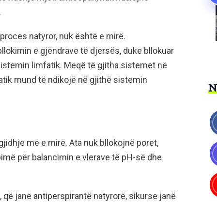
.
 proces natyror, nuk është e mirë.
llokimin e gjëndrave të djersës, duke bllokuar
istemin limfatik. Meqë të gjitha sistemet në
mfatik mund të ndikojë në gjithë sistemin
idhje më e mirë. Ata nuk bllokojnë poret,
bimë për balancimin e vlerave të pH-së dhe
që janë antiperspirantë natyrorë, sikurse janë