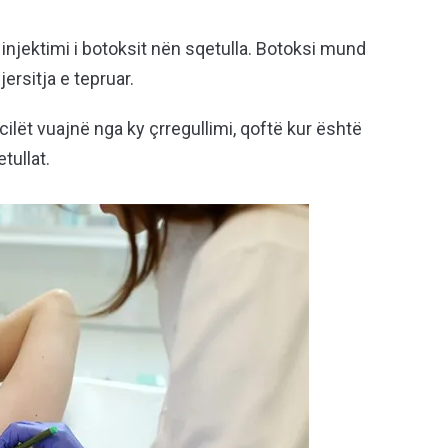
 injektimi i botoksit nën sqetulla. Botoksi mund
ersitja e tepruar.
cilët vuajnë nga ky çrregullimi, qoftë kur është
tullat.