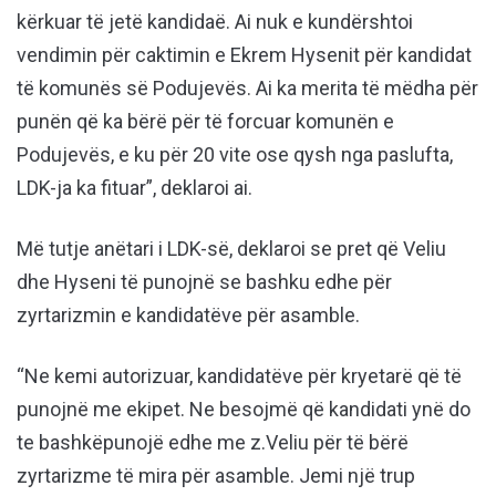
kërkuar të jetë kandidaë. Ai nuk e kundërshtoi
vendimin për caktimin e Ekrem Hysenit për kandidat
të komunës së Podujevës. Ai ka merita të mëdha për
punën që ka bërë për të forcuar komunën e
Podujevës, e ku për 20 vite ose qysh nga paslufta,
LDK-ja ka fituar”, deklaroi ai.
Më tutje anëtari i LDK-së, deklaroi se pret që Veliu
dhe Hyseni të punojnë se bashku edhe për
zyrtarizmin e kandidatëve për asamble.
“Ne kemi autorizuar, kandidatëve për kryetarë që të
punojnë me ekipet. Ne besojmë që kandidati ynë do
te bashkëpunojë edhe me z.Veliu për të bërë
zyrtarizme të mira për asamble. Jemi një trup