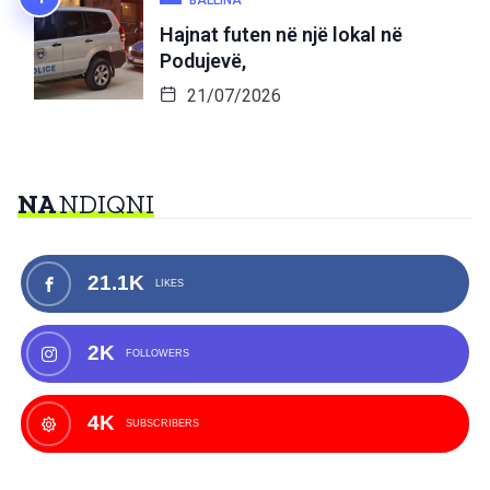
Hajnat futen në një lokal në
Podujevë,
21/07/2026
NA
NDIQNI
21.1K
LIKES
2K
FOLLOWERS
4K
SUBSCRIBERS