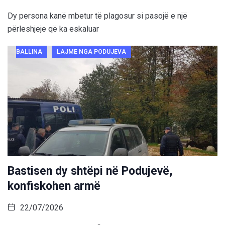
Dy persona kanë mbetur të plagosur si pasojë e një
përleshjeje që ka eskaluar
BALLINA
LAJME NGA PODUJEVA
Bastisen dy shtëpi në Podujevë,
konfiskohen armë
22/07/2026