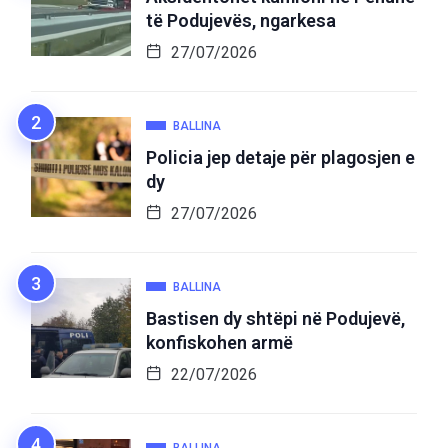
të Podujevës, ngarkesa
27/07/2026
BALLINA
Policia jep detaje për plagosjen e
dy
27/07/2026
BALLINA
Bastisen dy shtëpi në Podujevë,
konfiskohen armë
22/07/2026
BALLINA