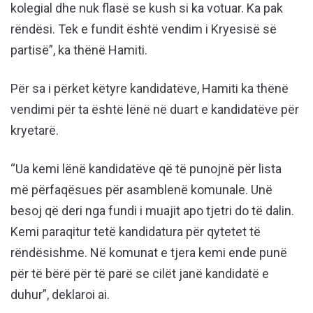
kolegial dhe nuk flasë se kush si ka votuar. Ka pak
rëndësi. Tek e fundit është vendim i Kryesisë së
partisë”, ka thënë Hamiti.
Për sa i përket këtyre kandidatëve, Hamiti ka thënë
vendimi për ta është lënë në duart e kandidatëve për
kryetarë.
“Ua kemi lënë kandidatëve që të punojnë për lista
më përfaqësues për asamblenë komunale. Unë
besoj që deri nga fundi i muajit apo tjetri do të dalin.
Kemi paraqitur tetë kandidatura për qytetet të
rëndësishme. Në komunat e tjera kemi ende punë
për të bërë për të parë se cilët janë kandidatë e
duhur”, deklaroi ai.