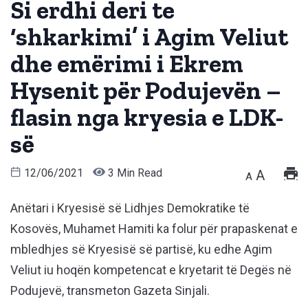
Si erdhi deri te
‘shkarkimi’ i Agim Veliut
dhe emërimi i Ekrem
Hysenit për Podujevën –
flasin nga kryesia e LDK-
së
12/06/2021
3 Min Read
A
A
Anëtari i Kryesisë së Lidhjes Demokratike të
Kosovës, Muhamet Hamiti ka folur për prapaskenat e
mbledhjes së Kryesisë së partisë, ku edhe Agim
Veliut iu hoqën kompetencat e kryetarit të Degës në
Podujevë, transmeton Gazeta Sinjali.