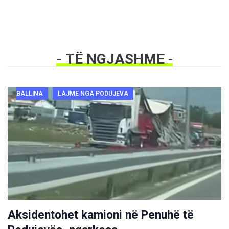
- TË NGJASHME
-
BALLINA
LAJME NGA PODUJEVA
Aksidentohet kamioni në Penuhë të