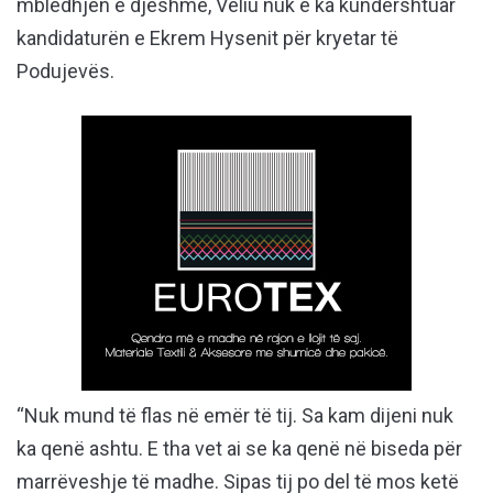
mbledhjen e djeshme, Veliu nuk e ka kundërshtuar
kandidaturën e Ekrem Hysenit për kryetar të
Podujevës.
“Nuk mund të flas në emër të tij. Sa kam dijeni nuk
ka qenë ashtu. E tha vet ai se ka qenë në biseda për
marrëveshje të madhe. Sipas tij po del të mos ketë