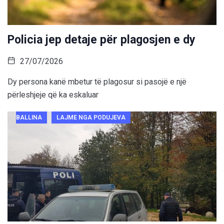
Policia jep detaje për plagosjen e dy
27/07/2026
Dy persona kanë mbetur të plagosur si pasojë e një
përleshjeje që ka eskaluar
BALLINA
LAJME NGA PODUJEVA