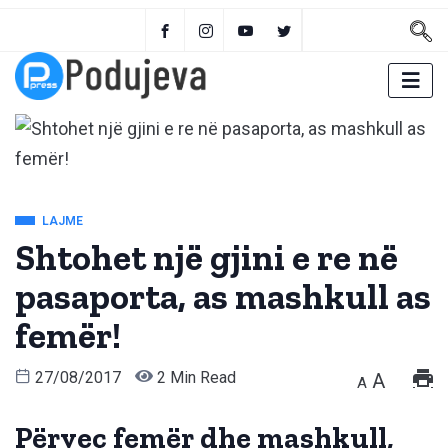
LAJME
Shtohet një gjini e re në
pasaporta, as mashkull as
femër!
27/08/2017
2 Min Read
A
A
Përveç femër dhe mashkull,