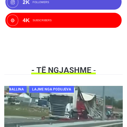
2K
FOLLOWERS
4K
SUBSCRIBERS
- TË NGJASHME
-
BALLINA
LAJME NGA PODUJEVA