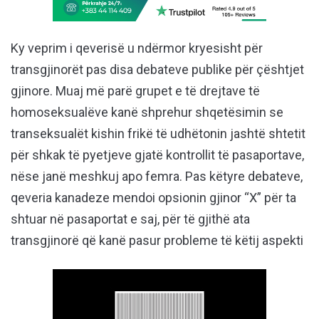
Ky veprim i qeverisë u ndërmor kryesisht për
transgjinorët pas disa debateve publike për çështjet
gjinore. Muaj më parë grupet e të drejtave të
homoseksualëve kanë shprehur shqetësimin se
transeksualët kishin frikë të udhëtonin jashtë shtetit
për shkak të pyetjeve gjatë kontrollit të pasaportave,
nëse janë meshkuj apo femra. Pas këtyre debateve,
qeveria kanadeze mendoi opsionin gjinor “X” për ta
shtuar në pasaportat e saj, për të gjithë ata
transgjinorë që kanë pasur probleme të këtij aspekti