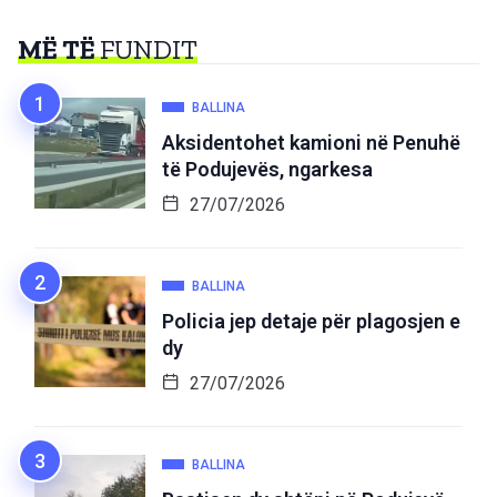
MË TË
FUNDIT
BALLINA
Aksidentohet kamioni në Penuhë
të Podujevës, ngarkesa
27/07/2026
BALLINA
Policia jep detaje për plagosjen e
dy
27/07/2026
BALLINA