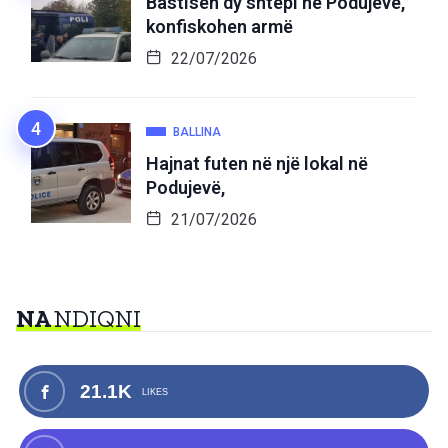
Bastisen dy shtëpi në Podujevë,
konfiskohen armë
22/07/2026
BALLINA
Hajnat futen në një lokal në
Podujevë,
21/07/2026
NA
NDIQNI
21.1K
LIKES