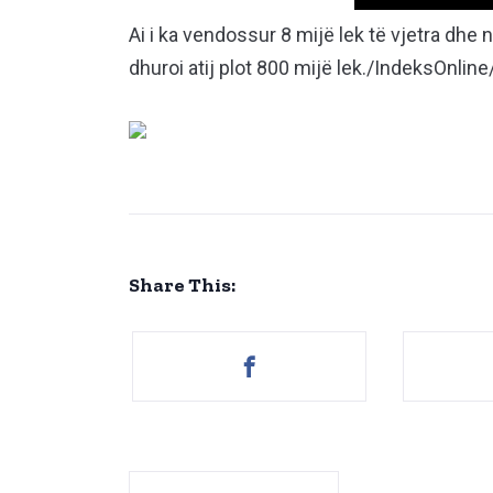
Ai i ka vendossur 8 mijë lek të vjetra dhe n
dhuroi atij plot 800 mijë lek./IndeksOnline
Share This: