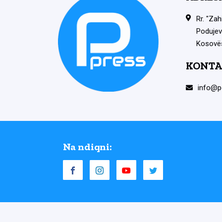
Rr. "Zah
Podujev
Kosovë
KONTA
info@p
Na ndiqni: