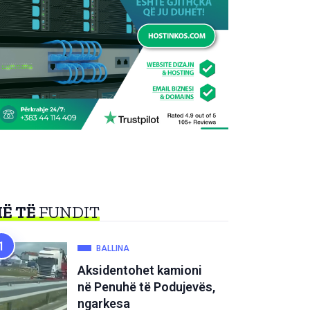
Ë TË
FUNDIT
BALLINA
Aksidentohet kamioni
në Penuhë të Podujevës,
ngarkesa