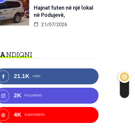
Hajnat futen në një lokal
në Podujevë,
21/07/2026
NA
NDIQNI
21.1K
LIKES
2K
FOLLOWERS
4K
SUBSCRIBERS