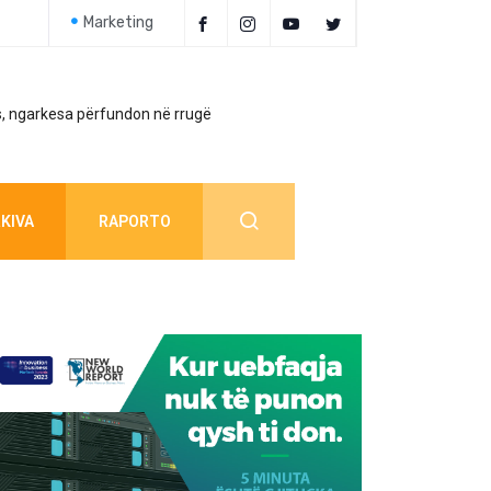
Marketing
, ngarkesa përfundon në rrugë
Policia jep detaj
KIVA
RAPORTO