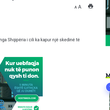
A
A
nga Shqipëria i cili ka kapur një skedinë të
M