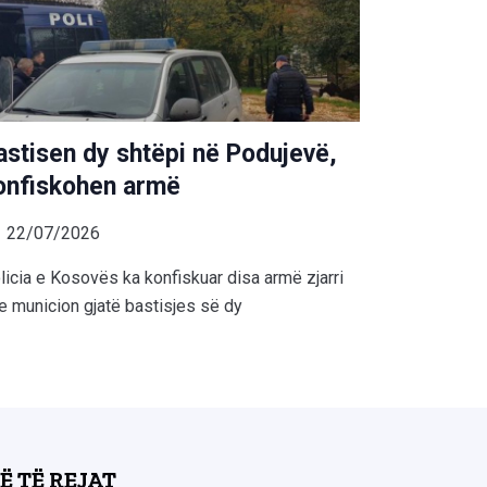
astisen dy shtëpi në Podujevë,
onfiskohen armë
22/07/2026
licia e Kosovës ka konfiskuar disa armë zjarri
e municion gjatë bastisjes së dy
Ë TË REJAT