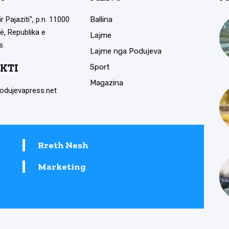
ir Pajaziti", p.n. 11000
Ballina
ë, Republika e
Lajme
s.
Lajme nga Podujeva
KTI
Sport
Magazina
odujevapress.net
Rreth Nesh
Marketing