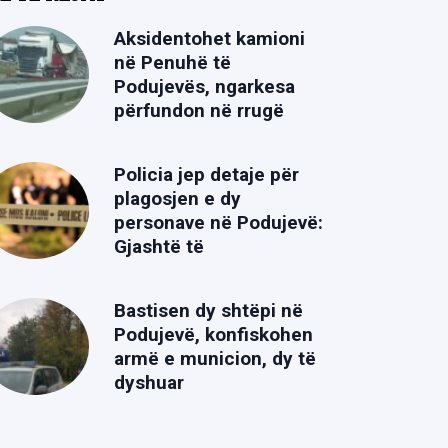
Aksidentohet kamioni
në Penuhë të
Podujevës, ngarkesa
përfundon në rrugë
Policia jep detaje për
plagosjen e dy
personave në Podujevë:
Gjashtë të
Bastisen dy shtëpi në
Podujevë, konfiskohen
armë e municion, dy të
dyshuar