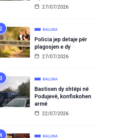
27/07/2026
BALLINA
Policia jep detaje për
plagosjen e dy
27/07/2026
BALLINA
Bastisen dy shtëpi në
Podujevë, konfiskohen
armë
22/07/2026
BALLINA