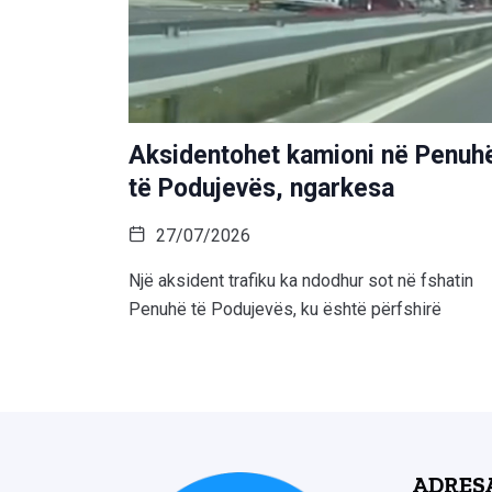
Aksidentohet kamioni në Penuh
të Podujevës, ngarkesa
27/07/2026
Një aksident trafiku ka ndodhur sot në fshatin
Penuhë të Podujevës, ku është përfshirë
ADRES