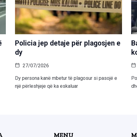
ë
Policia jep detaje për plagosjen e
B
dy
k
27/07/2026
Dy persona kanë mbetur të plagosur si pasojë e
Po
një përleshjeje që ka eskaluar
dh
A
MENU
M