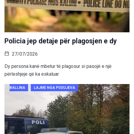
Policia jep detaje për plagosjen e dy
27/07/2026
Dy persona kanë mbetur të plagosur si pasojë e një
përleshjeje që ka eskaluar
BALLINA
LAJME NGA PODUJEVA