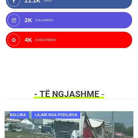
21.1K
LIKES
2K
FOLLOWERS
4K
SUBSCRIBERS
- TË NGJASHME
-
BALLINA
LAJME NGA PODUJEVA