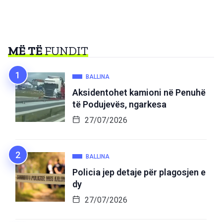
MË TË
FUNDIT
BALLINA
Aksidentohet kamioni në Penuhë
të Podujevës, ngarkesa
27/07/2026
BALLINA
Policia jep detaje për plagosjen e
dy
27/07/2026