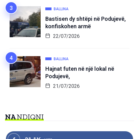
BALLINA
Bastisen dy shtëpi në Podujevë,
konfiskohen armë
22/07/2026
BALLINA
Hajnat futen në një lokal në
Podujevë,
21/07/2026
NA
NDIQNI