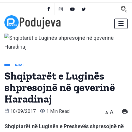
LAJME
Shqiptarët e Luginës
shpresojnë në qeverinë
Haradinaj
10/09/2017
1 Min Read
A
A
Shqiptarët në Luginën e Preshevës shpresojnë në