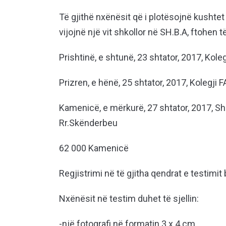
Të gjithë nxënësit që i plotësojnë kushtet
vijojnë një vit shkollor në SH.B.A, ftohen t
Prishtinë, e shtunë, 23 shtator, 2017, Kole
Prizren, e hënë, 25 shtator, 2017, Kolegji F
Kamenicë, e mërkurë, 27 shtator, 2017, Sh
Rr.Skënderbeu
62 000 Kamenicë
Regjistrimi në të gjitha qendrat e testimi
Nxënësit në testim duhet të sjellin:
-një fotografi në formatin 3 x 4 cm