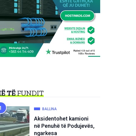
Ë TË
FUNDIT
BALLINA
Aksidentohet kamioni
në Penuhë të Podujevës,
ngarkesa