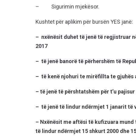
– Sigurimin mjekësor.
Kushtet për aplikim për bursën YES janë:
– nxënësit duhet të jenë të regjistruar në
2017
– të jenë banorë të përhershëm të Repu
– të kenë njohuri te mirëfillta te gjuhës
– të jenë të përshtatshëm për t’u pajisur
– të jenë të lindur ndërmjet 1 janarit të
– Nxënësit me aftësi të kufizuara mund 
të lindur ndërmjet 15 shkurt 2000 dhe 1