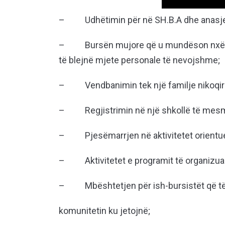
– Udhëtimin për në SH.B.A dhe anasjel
– Bursën mujore që u mundëson nxënësv
të blejnë mjete personale të nevojshme;
– Vendbanimin tek një familje nikoqire 
– Regjistrimin në një shkollë të mes
– Pjesëmarrjen në aktivitetet orientue
– Aktivitetet e programit të organizuar
– Mbështetjen për ish-bursistët që të 
komunitetin ku jetojnë;