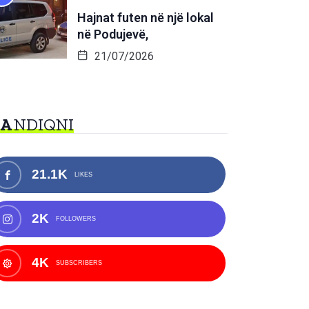
Hajnat futen në një lokal
në Podujevë,
21/07/2026
NA
NDIQNI
21.1K
LIKES
2K
FOLLOWERS
4K
SUBSCRIBERS