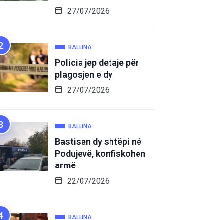
27/07/2026
BALLINA
Policia jep detaje për
plagosjen e dy
27/07/2026
BALLINA
Bastisen dy shtëpi në
Podujevë, konfiskohen
armë
22/07/2026
BALLINA