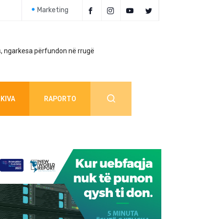
Marketing
, ngarkesa përfundon në rrugë
Policia jep detaj
KIVA
RAPORTO