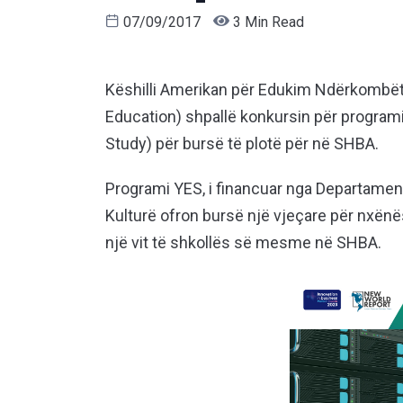
07/09/2017
3 Min Read
Këshilli Amerikan për Edukim Ndërkombëta
Education) shpallë konkursin për progra
Study) për bursë të plotë për në SHBA.
Programi YES, i financuar nga Departamen
Kulturë ofron bursë një vjeçare për nxënësi
një vit të shkollës së mesme në SHBA.