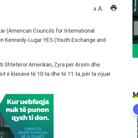
A
A
r (American Councils for International
min Kennedy-Lugar YES (Youth Exchange and
ti Shtetëror Amerikan, Zyra për Arsim dhe
t e klasave të 10-ta dhe të 11-ta, për ta vijuar
M