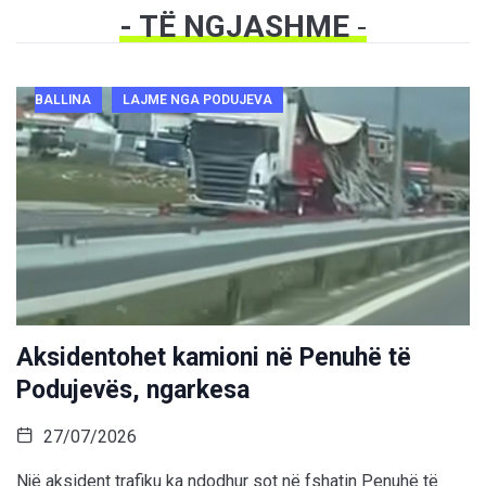
- TË NGJASHME
-
BALLINA
LAJME NGA PODUJEVA
Aksidentohet kamioni në Penuhë të
Podujevës, ngarkesa
27/07/2026
Një aksident trafiku ka ndodhur sot në fshatin Penuhë të