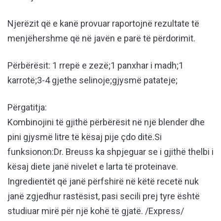
Njerëzit që e kanë provuar raportojnë rezultate të
menjëhershme që në javën e parë të përdorimit.
Përbërësit: 1 rrepë e zezë;1 panxhar i madh;1
karrotë;3-4 gjethe selinoje;gjysmë patateje;
Përgatitja:
Kombinojini të gjithë përbërësit në një blender dhe
pini gjysmë litre të kësaj pije çdo ditë.Si
funksionon:Dr. Breuss ka shpjeguar se i gjithë thelbi i
kësaj diete janë nivelet e larta të proteinave.
Ingredientët që janë përfshirë në këtë recetë nuk
janë zgjedhur rastësist, pasi secili prej tyre është
studiuar mirë për një kohë të gjatë. /Express/