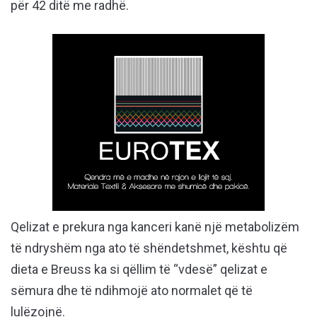
për 42 ditë me radhë.
Qelizat e prekura nga kanceri kanë një metabolizëm
të ndryshëm nga ato të shëndetshmet, kështu që
dieta e Breuss ka si qëllim të “vdesë” qelizat e
sëmura dhe të ndihmojë ato normalet që të
lulëzojnë.