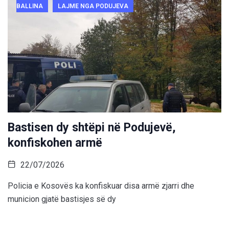
BALLINA
LAJME NGA PODUJEVA
Bastisen dy shtëpi në Podujevë,
konfiskohen armë
22/07/2026
Policia e Kosovës ka konfiskuar disa armë zjarri dhe
municion gjatë bastisjes së dy