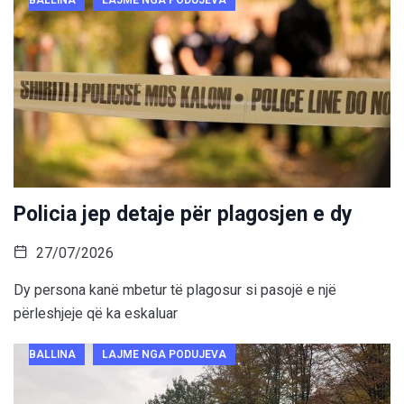
BALLINA
LAJME NGA PODUJEVA
Policia jep detaje për plagosjen e dy
27/07/2026
Dy persona kanë mbetur të plagosur si pasojë e një
përleshjeje që ka eskaluar
BALLINA
LAJME NGA PODUJEVA