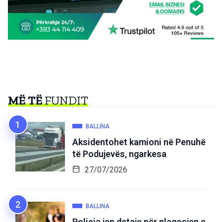
MË TË
FUNDIT
BALLINA
Aksidentohet kamioni në Penuhë
të Podujevës, ngarkesa
27/07/2026
BALLINA
Policia jep detaje për plagosjen e