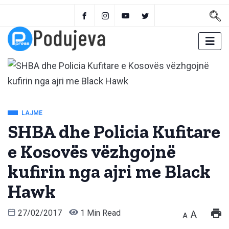
LAJME
SHBA dhe Policia Kufitare
e Kosovës vëzhgojnë
kufirin nga ajri me Black
Hawk
27/02/2017
1 Min Read
A
A