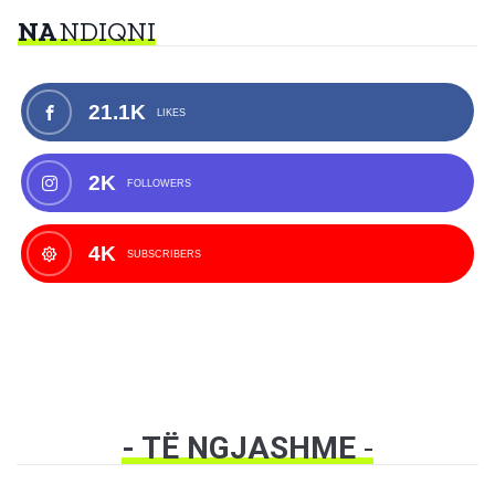
NA
NDIQNI
21.1K
LIKES
2K
FOLLOWERS
4K
SUBSCRIBERS
- TË NGJASHME
-