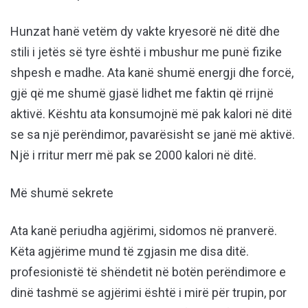
Hunzat hanë vetëm dy vakte kryesorë në ditë dhe
stili i jetës së tyre është i mbushur me punë fizike
shpesh e madhe. Ata kanë shumë energji dhe forcë,
gjë që me shumë gjasë lidhet me faktin që rrijnë
aktivë. Kështu ata konsumojnë më pak kalori në ditë
se sa një perëndimor, pavarësisht se janë më aktivë.
Një i rritur merr më pak se 2000 kalori në ditë.
Më shumë sekrete
Ata kanë periudha agjërimi, sidomos në pranverë.
Këta agjërime mund të zgjasin me disa ditë.
profesionistë të shëndetit në botën perëndimore e
dinë tashmë se agjërimi është i mirë për trupin, por