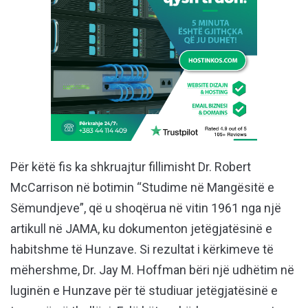
Për këtë fis ka shkruajtur fillimisht Dr. Robert
McCarrison në botimin “Studime në Mangësitë e
Sëmundjeve”, që u shoqërua në vitin 1961 nga një
artikull në JAMA, ku dokumenton jetëgjatësinë e
habitshme të Hunzave. Si rezultat i kërkimeve të
mëhershme, Dr. Jay M. Hoffman bëri një udhëtim në
luginën e Hunzave për të studiuar jetëgjatësinë e