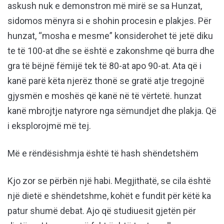
askush nuk e demonstron më mirë se sa Hunzat,
sidomos mënyra si e shohin procesin e plakjes. Për
hunzat, “mosha e mesme” konsiderohet të jetë diku
te të 100-at dhe se është e zakonshme që burra dhe
gra të bëjnë fëmijë tek të 80-at apo 90-at. Ata që i
kanë parë këta njerëz thonë se gratë atje tregojnë
gjysmën e moshës që kanë në të vërtetë. hunzat
kanë mbrojtje natyrore nga sëmundjet dhe plakja. Që
i eksplorojmë më tej.
Më e rëndësishmja është të hash shëndetshëm
Kjo zor se përbën një habi. Megjithatë, se cila është
një dietë e shëndetshme, kohët e fundit për këtë ka
patur shumë debat. Ajo që studiuesit gjetën për