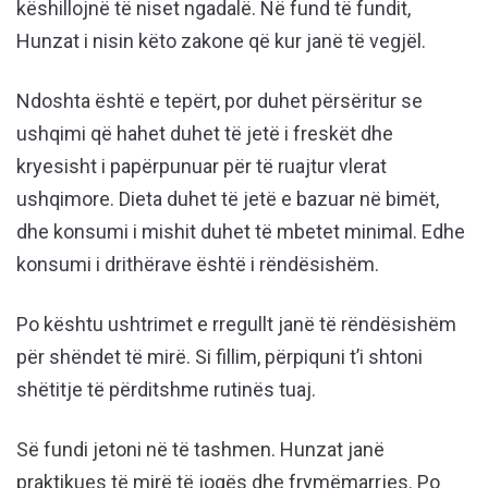
këshillojnë të niset ngadalë. Në fund të fundit,
Hunzat i nisin këto zakone që kur janë të vegjël.
Ndoshta është e tepërt, por duhet përsëritur se
ushqimi që hahet duhet të jetë i freskët dhe
kryesisht i papërpunuar për të ruajtur vlerat
ushqimore. Dieta duhet të jetë e bazuar në bimët,
dhe konsumi i mishit duhet të mbetet minimal. Edhe
konsumi i drithërave është i rëndësishëm.
Po kështu ushtrimet e rregullt janë të rëndësishëm
për shëndet të mirë. Si fillim, përpiquni t’i shtoni
shëtitje të përditshme rutinës tuaj.
Së fundi jetoni në të tashmen. Hunzat janë
praktikues të mirë të jogës dhe frymëmarrjes. Po