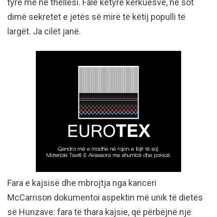
tyre më në thellësi. Falë këtyre kërkuesve, ne sot
dimë sekretet e jetës së mirë të këtij populli të
largët. Ja cilët janë.
Fara e kajsisë dhe mbrojtja nga kanceri
McCarrison dokumentoi aspektin më unik të dietës
së Hunzave: fara të thara kajsie, që përbëjnë një