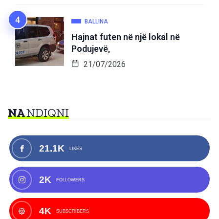
BALLINA
Hajnat futen në një lokal në
Podujevë,
21/07/2026
NA
NDIQNI
21.1K
LIKES
2K
FOLLOWERS
4K
SUBSCRIBERS