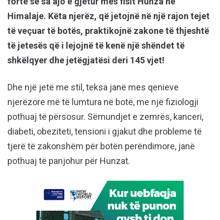
fortë se sa ajo e gjetur mes fisit Hunza në
Himalaje. Këta njerëz, që jetojnë në një rajon tejet
të veçuar të botës, praktikojnë zakone të thjeshtë
të jetesës që i lejojnë të kenë një shëndet të
shkëlqyer dhe jetëgjatësi deri 145 vjet!
Dhe një jetë me stil, teksa janë mes qenieve
njerëzore më të lumtura në botë, me një fiziologji
pothuaj të përsosur. Sëmundjet e zemrës, kanceri,
diabeti, obeziteti, tensioni i gjakut dhe probleme të
tjerë të zakonshëm për botën perëndimore, janë
pothuaj të panjohur për Hunzat.