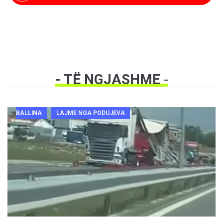
- TË NGJASHME
-
BALLINA
LAJME NGA PODUJEVA