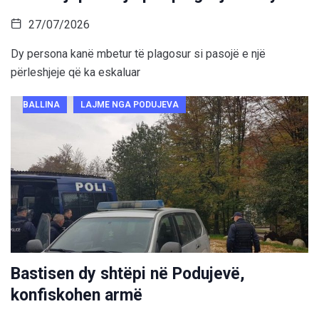
27/07/2026
Dy persona kanë mbetur të plagosur si pasojë e një
përleshjeje që ka eskaluar
BALLINA
LAJME NGA PODUJEVA
Bastisen dy shtëpi në Podujevë,
konfiskohen armë