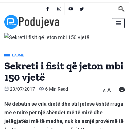
LAJME
Sekreti i fisit që jeton mbi
150 vjetë
23/07/2017
6 Min Read
A
A
Në debatin se cila dietë dhe stil jetese është rruga
më e mirë për një shëndet më të mirë dhe
jetëgjatësi më të madhe, nuk ka asnjë provë më të