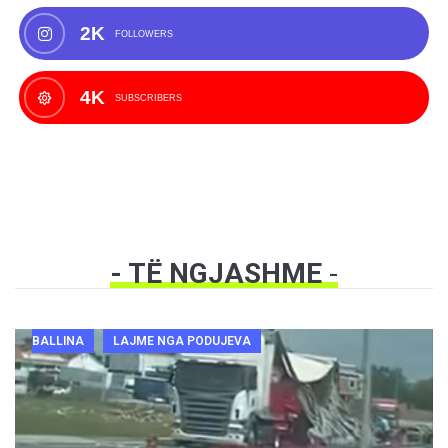
2K
FOLLOWERS
4K
SUBSCRIBERS
- TË NGJASHME
-
BALLINA
LAJME NGA PODUJEVA