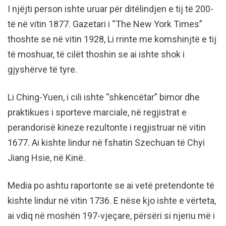
I njëjti person ishte uruar për ditëlindjen e tij të 200-
të në vitin 1877. Gazetari i “The New York Times”
thoshte se në vitin 1928, Li rrinte me komshinjtë e tij
të moshuar, të cilët thoshin se ai ishte shok i
gjyshërve të tyre.
Li Ching-Yuen, i cili ishte “shkencëtar” bimor dhe
praktikues i sporteve marciale, në regjistrat e
perandorisë kineze rezultonte i regjistruar në vitin
1677. Ai kishte lindur në fshatin Szechuan të Chyi
Jiang Hsie, në Kinë.
Media po ashtu raportonte se ai vetë pretendonte të
kishte lindur në vitin 1736. E nëse kjo ishte e vërteta,
ai vdiq në moshën 197-vjeçare, përsëri si njeriu më i