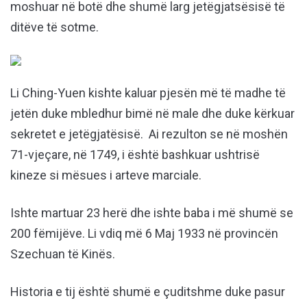
moshuar në botë dhe shumë larg jetëgjatsësisë të
ditëve të sotme.
Li Ching-Yuen kishte kaluar pjesën më të madhe të
jetën duke mbledhur bimë në male dhe duke kërkuar
sekretet e jetëgjatësisë. Ai rezulton se në moshën
71-vjeçare, në 1749, i është bashkuar ushtrisë
kineze si mësues i arteve marciale.
Ishte martuar 23 herë dhe ishte baba i më shumë se
200 fëmijëve. Li vdiq më 6 Maj 1933 në provincën
Szechuan të Kinës.
Historia e tij është shumë e çuditshme duke pasur