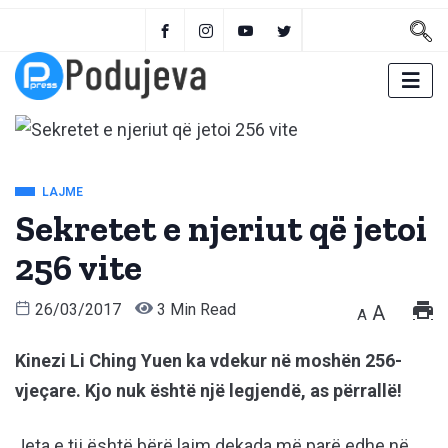
LAJME
Sekretet e njeriut që jetoi
256 vite
26/03/2017
3 Min Read
A
A
Kinezi Li Ching Yuen ka vdekur në moshën 256-
vjeçare. Kjo nuk është një legjendë, as përrallë!
Jeta e tij është bërë lajm dekada më parë edhe në