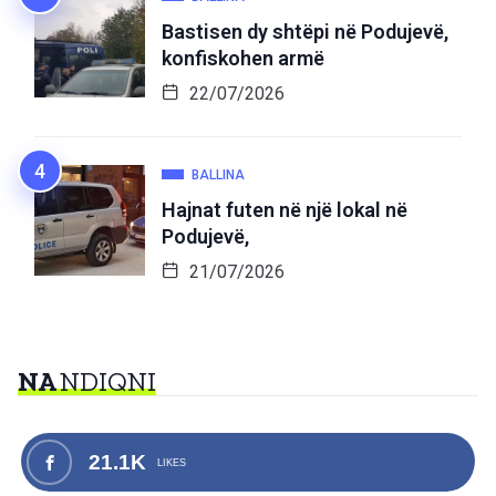
Bastisen dy shtëpi në Podujevë,
konfiskohen armë
22/07/2026
BALLINA
Hajnat futen në një lokal në
Podujevë,
21/07/2026
NA
NDIQNI
21.1K
LIKES