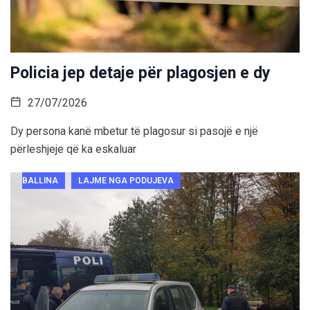
Policia jep detaje për plagosjen e dy
27/07/2026
Dy persona kanë mbetur të plagosur si pasojë e një
përleshjeje që ka eskaluar
BALLINA
LAJME NGA PODUJEVA