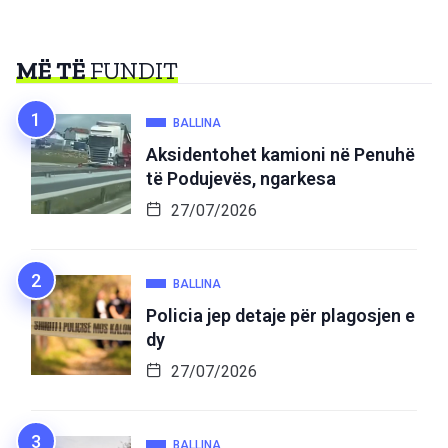
MË TË
FUNDIT
BALLINA
Aksidentohet kamioni në Penuhë
të Podujevës, ngarkesa
27/07/2026
BALLINA
Policia jep detaje për plagosjen e
dy
27/07/2026
BALLINA