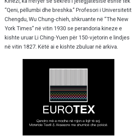
Kinezi, ka rrëfyer se sekreti i jetëgjatësisë është tek
“Qeni, pëllumbi dhe breshka.” Profesori i Universitetit
Chengdu, Wu Chung-chieh, shkruante në “The New
York Times” në vitin 1930 se perandoria kineze e
kishte uruar Li Ching-Yuen për 150-vjetorin e lindjes
në vitin 1827. Këtë ai e kishte zbuluar në arkiva.