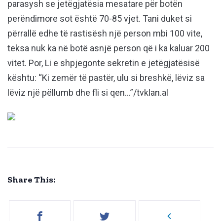
parasysh se jetëgjatësia mesatare për botën
perëndimore sot është 70-85 vjet. Tani duket si
përrallë edhe të rastisësh një person mbi 100 vite,
teksa nuk ka në botë asnjë person që i ka kaluar 200
vitet. Por, Li e shpjegonte sekretin e jetëgjatësisë
kështu: “Ki zemër të pastër, ulu si breshkë, lëviz sa
lëviz një pëllumb dhe fli si qen…”/tvklan.al
Share This: