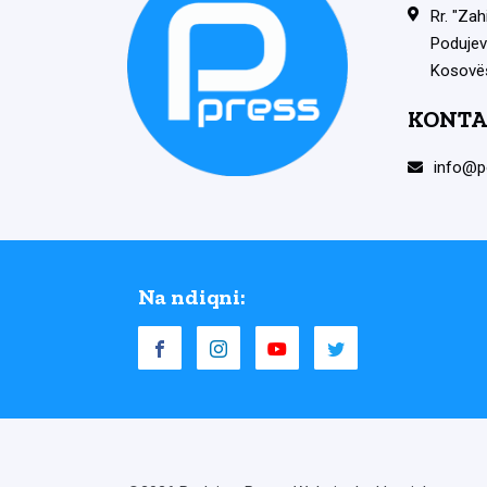
Rr. "Zah
Podujev
Kosovë
KONTA
info@p
Na ndiqni: