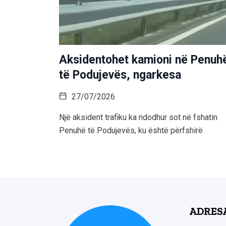
Aksidentohet kamioni në Penuh
të Podujevës, ngarkesa
27/07/2026
Një aksident trafiku ka ndodhur sot në fshatin
Penuhë të Podujevës, ku është përfshirë
ADRES