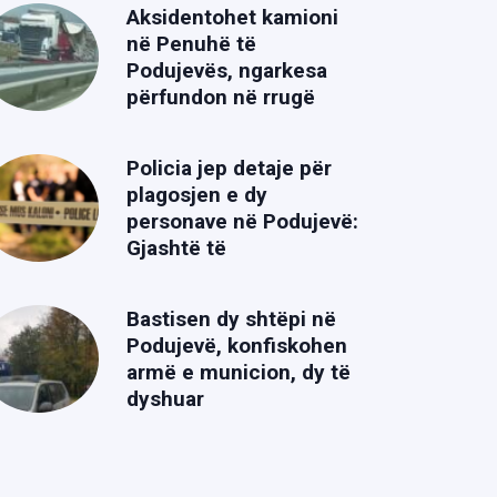
Aksidentohet kamioni
në Penuhë të
Podujevës, ngarkesa
përfundon në rrugë
Policia jep detaje për
plagosjen e dy
personave në Podujevë:
Gjashtë të
Bastisen dy shtëpi në
Podujevë, konfiskohen
armë e municion, dy të
dyshuar