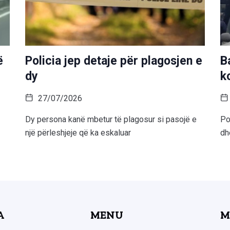
ë
Policia jep detaje për plagosjen e
B
dy
k
27/07/2026
Dy persona kanë mbetur të plagosur si pasojë e
Po
një përleshjeje që ka eskaluar
dh
A
MENU
M