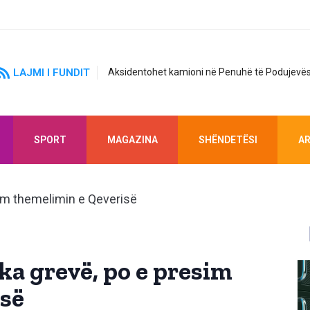
LAJMI I FUNDIT
Aksidentohet kamioni në Penuhë të Podujevës
SPORT
MAGAZINA
SHËNDETËSI
AR
a grevë, po e presim
isë