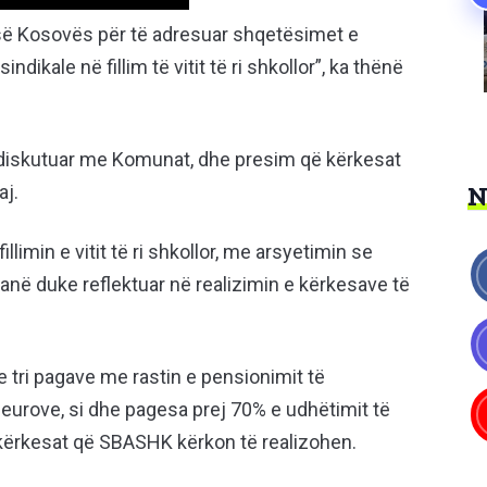
së Kosovës për të adresuar shqetësimet e
kale në fillim të vitit të ri shkollor”, ka thënë
i diskutuar me Komunat, dhe presim që kërkesat
aj.
imin e vitit të ri shkollor, me arsyetimin se
janë duke reflektuar në realizimin e kërkesave të
 tri pagave me rastin e pensionimit të
urove, si dhe pagesa prej 70% e udhëtimit të
ërkesat që SBASHK kërkon të realizohen.