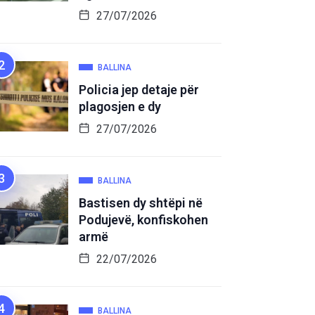
27/07/2026
BALLINA
Policia jep detaje për
plagosjen e dy
27/07/2026
BALLINA
Bastisen dy shtëpi në
Podujevë, konfiskohen
armë
22/07/2026
BALLINA