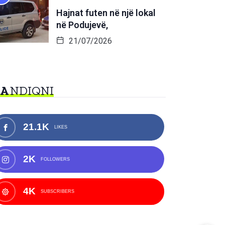
Hajnat futen në një lokal
në Podujevë,
21/07/2026
NA
NDIQNI
21.1K
LIKES
2K
FOLLOWERS
4K
SUBSCRIBERS