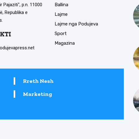
ir Pajaziti", p.n. 11000
Ballina
ë, Republika e
Lajme
s.
Lajme nga Podujeva
KTI
Sport
Magazina
odujevapress.net
Rreth Nesh
Marketing