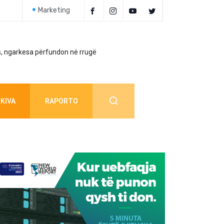
Marketing
, ngarkesa përfundon në rrugë
Policia jep detaj
KIVA
RAPORTO