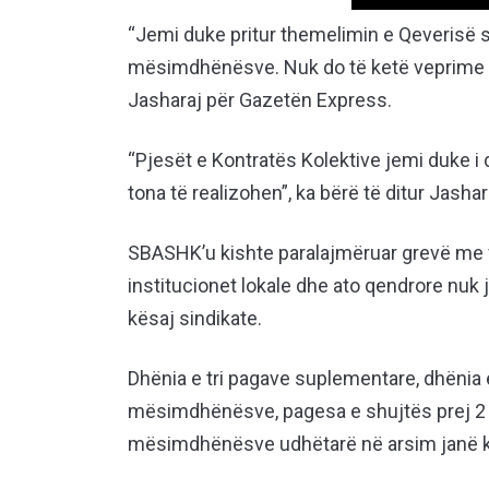
“Jemi duke pritur themelimin e Qeverisë 
mësimdhënësve. Nuk do të ketë veprime sindi
Jasharaj për Gazetën Express.
“Pjesët e Kontratës Kolektive jemi duke 
tona të realizohen”, ka bërë të ditur Jashar
SBASHK’u kishte paralajmëruar grevë me fill
institucionet lokale dhe ato qendrore nuk 
kësaj sindikate.
Dhënia e tri pagave suplementare, dhënia e
mësimdhënësve, pagesa e shujtës prej 2 e
mësimdhënësve udhëtarë në arsim janë k