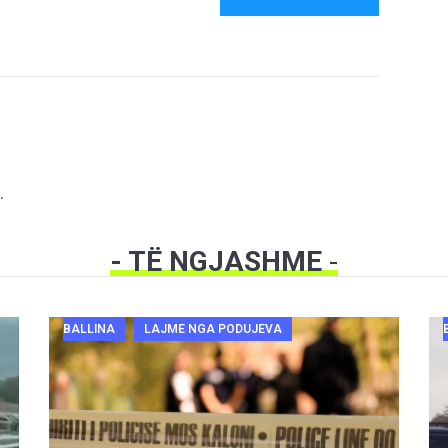
.
- TË NGJASHME
-
BALLINA
LAJME NGA PODUJEVA