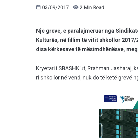
03/09/2017
2 Min Read
Një grevë, e paralajmëruar nga Sindika
Kulturës, në fillim të vitit shkollor 201
disa kërkesave të mësimdhënësve, megj
Kryetari i SBASHK’ut, Rrahman Jasharaj, ka t
ri shkollor në vend, nuk do të ketë grevë