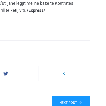
ut, janë legjitime, në bazë të Kontratës
l të këtij viti.
/Express/
NEXT POST