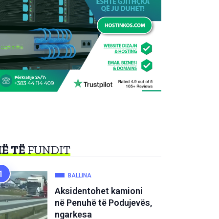
Ë TË
FUNDIT
BALLINA
Aksidentohet kamioni
në Penuhë të Podujevës,
ngarkesa