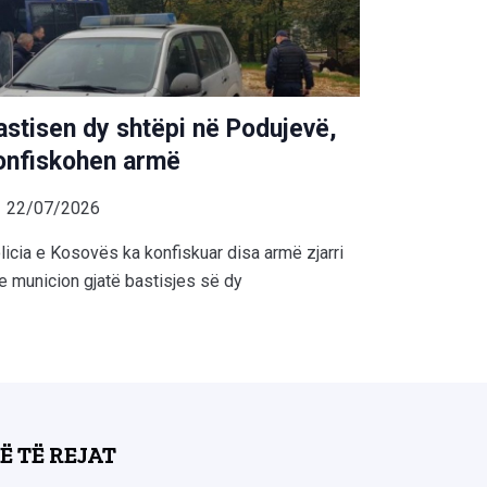
astisen dy shtëpi në Podujevë,
onfiskohen armë
22/07/2026
licia e Kosovës ka konfiskuar disa armë zjarri
e municion gjatë bastisjes së dy
Ë TË REJAT