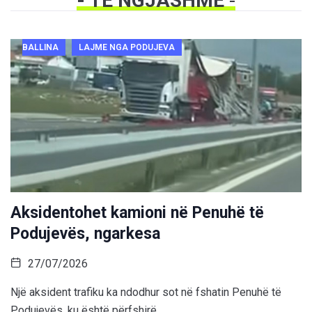
- TË NGJASHME
-
BALLINA
LAJME NGA PODUJEVA
Aksidentohet kamioni në Penuhë të
Podujevës, ngarkesa
27/07/2026
Një aksident trafiku ka ndodhur sot në fshatin Penuhë të
Podujevës, ku është përfshirë