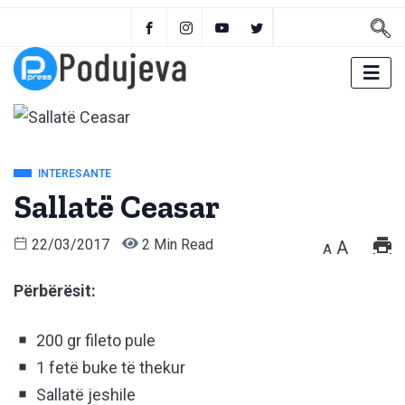
INTERESANTE
Sallatë Ceasar
22/03/2017
2 Min Read
A
A
Përbërësit:
200 gr fileto pule
1 fetë buke të thekur
Sallatë jeshile