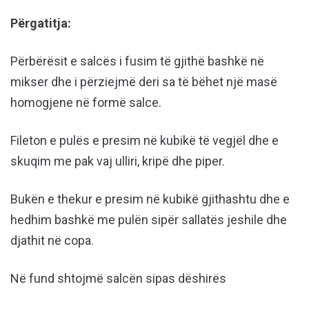
Përgatitja:
Përbërësit e salcës i fusim të gjithë bashkë në
mikser dhe i përziejmë deri sa të bëhet një masë
homogjene në formë salce.
Fileton e pulës e presim në kubikë të vegjël dhe e
skuqim me pak vaj ulliri, kripë dhe piper.
Bukën e thekur e presim në kubikë gjithashtu dhe e
hedhim bashkë me pulën sipër sallatës jeshile dhe
djathit në copa.
Në fund shtojmë salcën sipas dëshirës