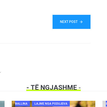
NEXT POST
.
- TË NGJASHME
-
BALLINA
LAJME NGA PODUJEVA