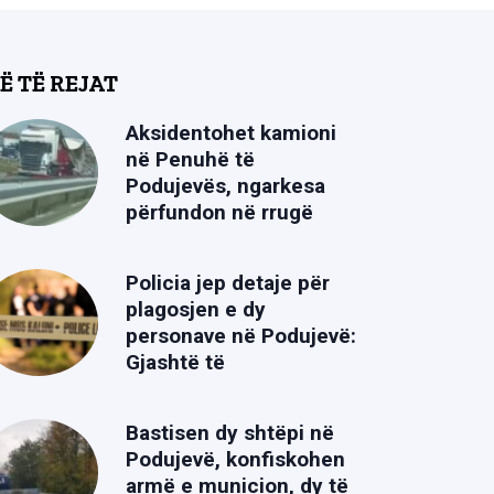
Ë TË REJAT
Aksidentohet kamioni
në Penuhë të
Podujevës, ngarkesa
përfundon në rrugë
Policia jep detaje për
plagosjen e dy
personave në Podujevë:
Gjashtë të
Bastisen dy shtëpi në
Podujevë, konfiskohen
armë e municion, dy të