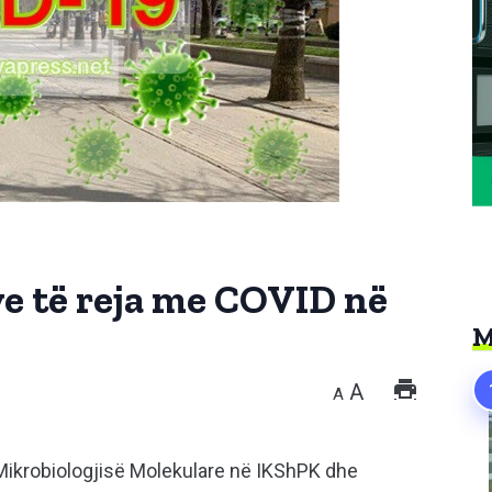
ve të reja me COVID në
M
A
A
e Mikrobiologjisë Molekulare në IKShPK dhe