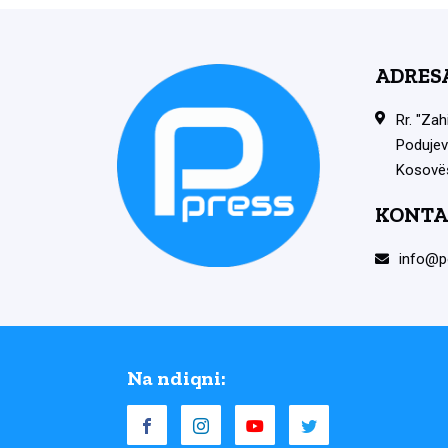
ADRES
Rr. "Zah
Podujev
Kosovë
KONTA
info@p
Na ndiqni: