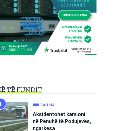
Ë TË
FUNDIT
BALLINA
Aksidentohet kamioni
në Penuhë të Podujevës,
ngarkesa