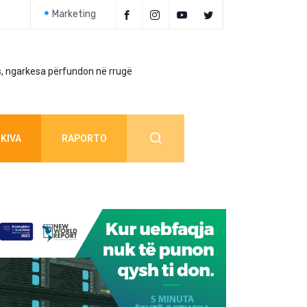
Marketing
, ngarkesa përfundon në rrugë
Policia jep detaj
KIVA
RAPORTO