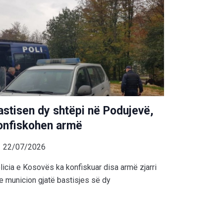
astisen dy shtëpi në Podujevë,
onfiskohen armë
22/07/2026
licia e Kosovës ka konfiskuar disa armë zjarri
e municion gjatë bastisjes së dy