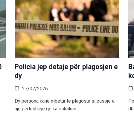
ë
Policia jep detaje për plagosjen e
B
dy
k
27/07/2026
Dy persona kanë mbetur të plagosur si pasojë e
Po
një përleshjeje që ka eskaluar
dh