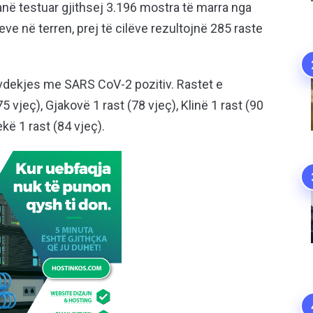
në testuar gjithsej 3.196 mostra të marra nga
e në terren, prej të cilëve rezultojnë 285 raste
 vdekjes me SARS CoV-2 pozitiv. Rastet e
vjeç), Gjakovë 1 rast (78 vjeç), Klinë 1 rast (90
kë 1 rast (84 vjeç).