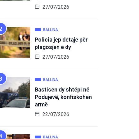
27/07/2026
BALLINA
Policia jep detaje për
plagosjen e dy
27/07/2026
BALLINA
Bastisen dy shtëpi në
Podujevë, konfiskohen
armë
22/07/2026
BALLINA