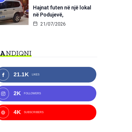
Hajnat futen në një lokal
në Podujevë,
21/07/2026
NA
NDIQNI
21.1K
LIKES
2K
FOLLOWERS
4K
SUBSCRIBERS