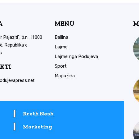
A
MENU
M
ir Pajaziti", p.n. 11000
Ballina
ë, Republika e
Lajme
s.
Lajme nga Podujeva
KTI
Sport
Magazina
odujevapress.net
Rreth Nesh
Marketing