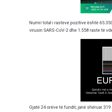
Numri total i rasteve pozitive është 65.3
virusin SARS-CoV-2 dhe 1.558 raste të vd
Gjatë 24 orëve të fundit, janë shëruar 319