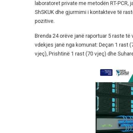
laboratoret private me metodën RT-PCR, ja
ShSKUK dhe gjurmimi i kontakteve të rastev
pozitive.
Brenda 24 orëve janë raportuar 5 raste të
vdekjes janë nga komunat: Deçan 1 rast (75 
vjeç), Prishtinë 1 rast (70 vjeç) dhe Suhare