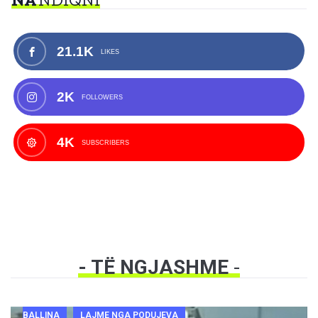
21.1K
LIKES
2K
FOLLOWERS
4K
SUBSCRIBERS
- TË NGJASHME
-
BALLINA
LAJME NGA PODUJEVA