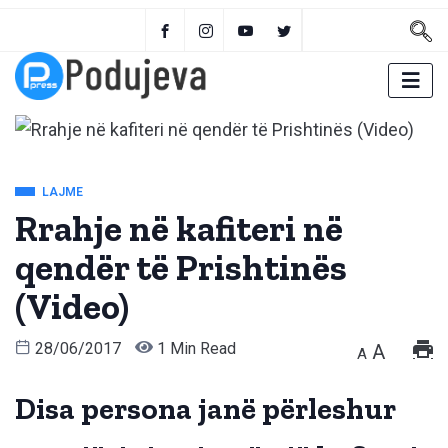
LAJME
Rrahje në kafiteri në
qendër të Prishtinës
(Video)
28/06/2017
1 Min Read
A
A
Disa persona janë përleshur