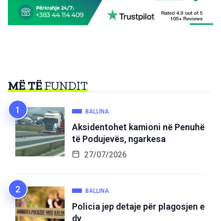
MË TË
FUNDIT
BALLINA
Aksidentohet kamioni në Penuhë
të Podujevës, ngarkesa
27/07/2026
BALLINA
Policia jep detaje për plagosjen e
dy