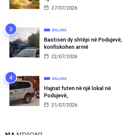
27/07/2026
BALLINA
Bastisen dy shtëpi në Podujevë,
konfiskohen armë
22/07/2026
BALLINA
Hajnat futen në një lokal në
Podujevë,
21/07/2026
NA
NDIQNI