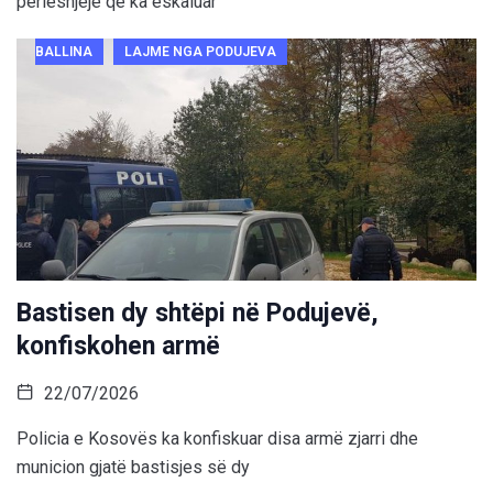
përleshjeje që ka eskaluar
BALLINA
LAJME NGA PODUJEVA
Bastisen dy shtëpi në Podujevë,
konfiskohen armë
22/07/2026
Policia e Kosovës ka konfiskuar disa armë zjarri dhe
municion gjatë bastisjes së dy