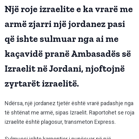
Një roje izraelite e ka vrarë me
armë zjarri një jordanez pasi
që ishte sulmuar nga ai me
kaçavidë pranë Ambasadës së
Izraelit në Jordani, njoftojnë
zyrtarët izraelitë.
Ndërsa, një jordanez tjetër është vrarë padashje nga
të shtënat me armë, sipas Izraelit. Raportohet se roja
izraelite është plagosur, transmeton Express.
Sulmuesi ishte karpentier i punësuar në një