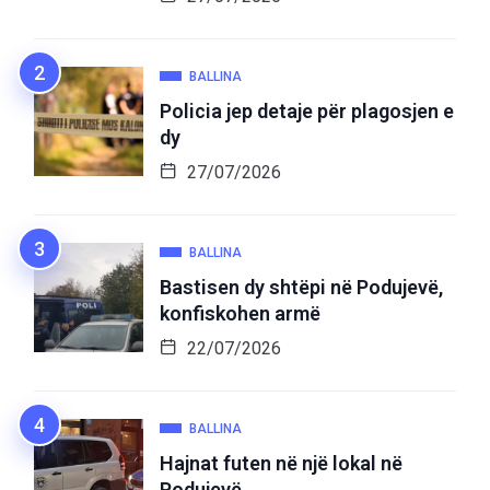
BALLINA
Policia jep detaje për plagosjen e
dy
27/07/2026
BALLINA
Bastisen dy shtëpi në Podujevë,
konfiskohen armë
22/07/2026
BALLINA
Hajnat futen në një lokal në
Podujevë,