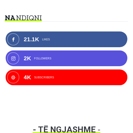
NA
NDIQNI
21.1K
LIKES
2K
FOLLOWERS
4K
SUBSCRIBERS
- TË NGJASHME
-