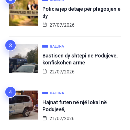
Policia jep detaje për plagosjen e
dy
27/07/2026
BALLINA
Bastisen dy shtëpi në Podujevë,
konfiskohen armë
22/07/2026
BALLINA
Hajnat futen në një lokal në
Podujevë,
21/07/2026