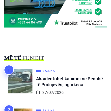
MË TË
FUNDIT
BALLINA
Aksidentohet kamioni në Penuhë
të Podujevës, ngarkesa
27/07/2026
BALLINA