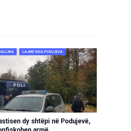
BALLINA
LAJME NGA PODUJEVA
astisen dy shtëpi në Podujevë,
onfiskohen armë