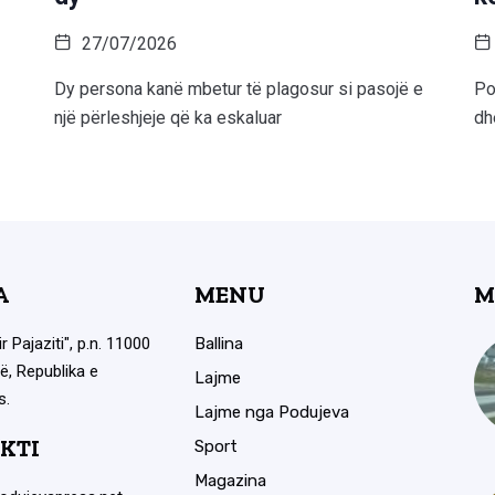
27/07/2026
Dy persona kanë mbetur të plagosur si pasojë e
Po
një përleshjeje që ka eskaluar
dh
A
MENU
M
ir Pajaziti", p.n. 11000
Ballina
ë, Republika e
Lajme
s.
Lajme nga Podujeva
KTI
Sport
Magazina