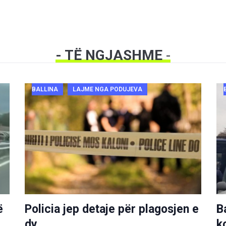
- TË NGJASHME
-
BALLINA
LAJME NGA PODUJEVA
ë
Policia jep detaje për plagosjen e
B
dy
k