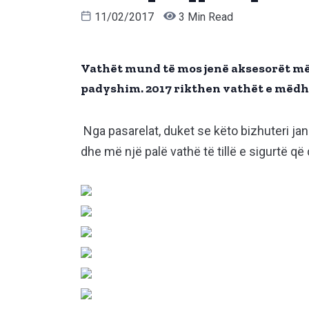
11/02/2017
3 Min Read
Vathët mund të mos jenë aksesorët më t
padyshim. 2017 rikthen vathët e mëdh
Nga pasarelat, duket se këto bizhuteri ja
dhe më një palë vathë të tillë e sigurtë që