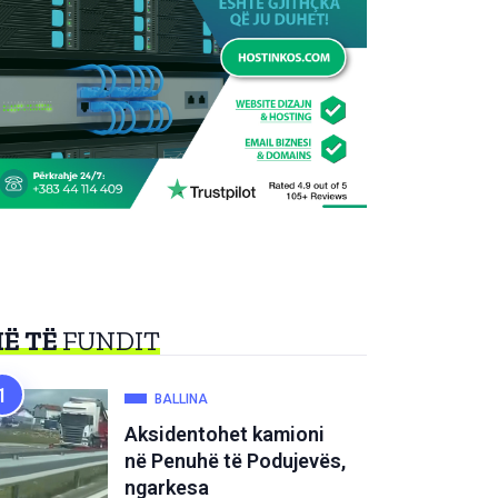
Ë TË
FUNDIT
BALLINA
Aksidentohet kamioni
në Penuhë të Podujevës,
ngarkesa