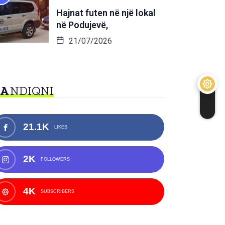
Hajnat futen në një lokal
në Podujevë,
21/07/2026
NA
NDIQNI
21.1K
LIKES
2K
FOLLOWERS
4K
SUBSCRIBERS