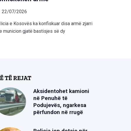
22/07/2026
licia e Kosovës ka konfiskuar disa armë zjarri
e municion gjatë bastisjes së dy
Ë TË REJAT
Aksidentohet kamioni
në Penuhë të
Podujevës, ngarkesa
përfundon në rrugë
Policia jep detaje për