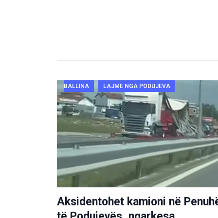
BALLINA
LAJME NGA PODUJEVA
Aksidentohet kamioni në Penuh
të Podujevës, ngarkesa