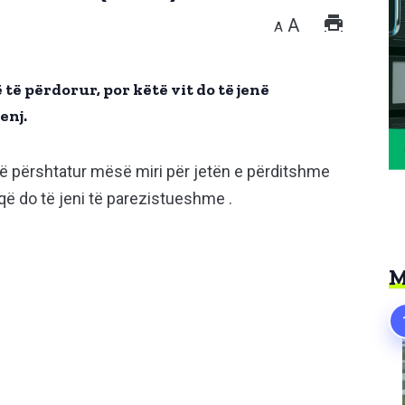
A
A
ë përdorur, por këtë vit do të jenë
enj.
në përshtatur mësë miri për jetën e përditshme
 që do të jeni të parezistueshme .
M