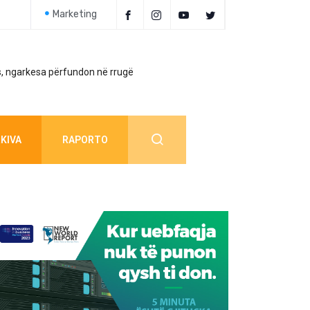
Marketing
, ngarkesa përfundon në rrugë
Policia jep detaj
KIVA
RAPORTO