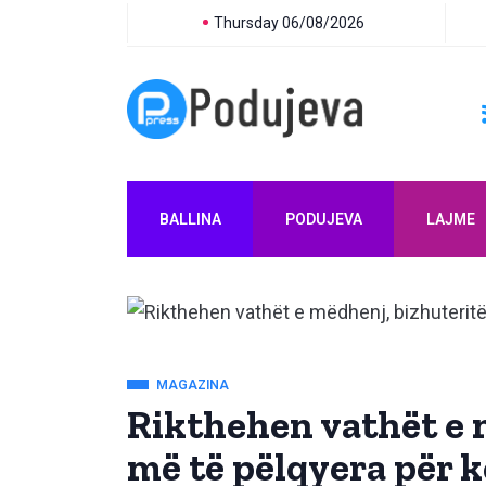
Thursday 06/08/2026
BALLINA
PODUJEVA
LAJME
MAGAZINA
Rikthehen vathët e 
më të pëlqyera për kë