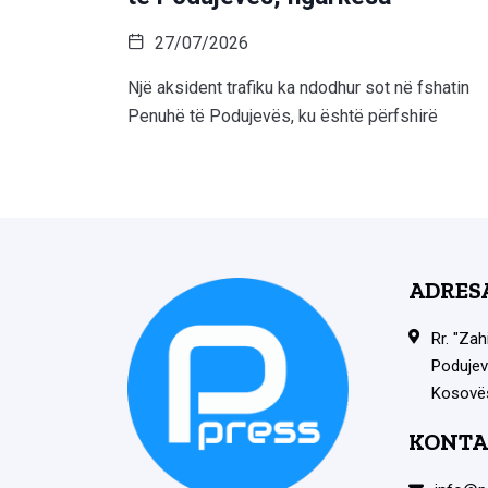
27/07/2026
Një aksident trafiku ka ndodhur sot në fshatin
Penuhë të Podujevës, ku është përfshirë
ADRES
Rr. "Zah
Podujev
Kosovë
KONTA