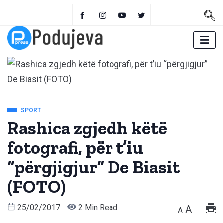
SPORT
Rashica zgjedh këtë
fotografi, për t’iu
“përgjigjur” De Biasit
(FOTO)
25/02/2017
2 Min Read
A
A