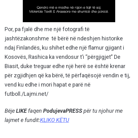
Por, pa fjalë dhe me një fotografi të
jashtëzakonshme të bërë në ndeshjen historike
ndaj Finlandës, ku shihet edhe një flamur gjigant i
Kosovës, Rashica ka vendosur t’i “përgjigjet” De
Biasit, duke treguar edhe një herë se është krenar
për zgjidhjen që ka bërë, të përfaqësojë vendin e tij,
vend ku edhe i mori hapat e parë në
futboll./Lajmi.net/
Bëje
LIKE
faqen
PodujevaPRESS
për tu njohur me
lajmet e fundit:
KLIKO KËTU