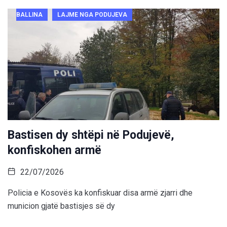
BALLINA
LAJME NGA PODUJEVA
Bastisen dy shtëpi në Podujevë,
konfiskohen armë
22/07/2026
Policia e Kosovës ka konfiskuar disa armë zjarri dhe
municion gjatë bastisjes së dy