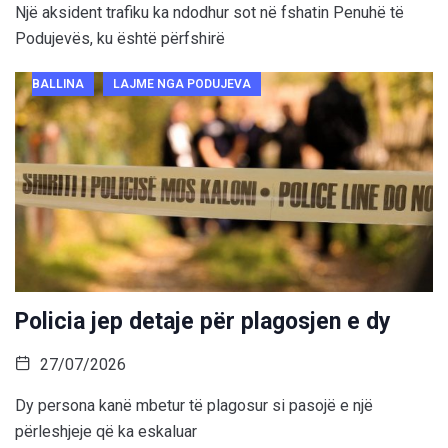
Një aksident trafiku ka ndodhur sot në fshatin Penuhë të
Podujevës, ku është përfshirë
BALLINA
LAJME NGA PODUJEVA
Policia jep detaje për plagosjen e dy
27/07/2026
Dy persona kanë mbetur të plagosur si pasojë e një
përleshjeje që ka eskaluar