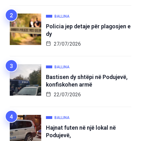
BALLINA
Policia jep detaje për plagosjen e
dy
27/07/2026
BALLINA
Bastisen dy shtëpi në Podujevë,
konfiskohen armë
22/07/2026
BALLINA
Hajnat futen në një lokal në
Podujevë,